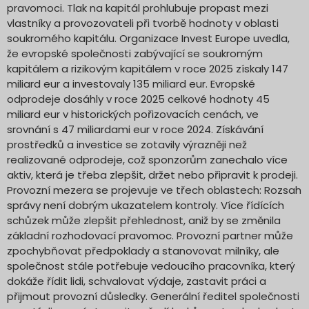
pravomoci. Tlak na kapitál prohlubuje propast mezi
vlastníky a provozovateli při tvorbě hodnoty v oblasti
soukromého kapitálu. Organizace Invest Europe uvedla,
že evropské společnosti zabývající se soukromým
kapitálem a rizikovým kapitálem v roce 2025 získaly 147
miliard eur a investovaly 135 miliard eur. Evropské
odprodeje dosáhly v roce 2025 celkové hodnoty 45
miliard eur v historických pořizovacích cenách, ve
srovnání s 47 miliardami eur v roce 2024. Získávání
prostředků a investice se zotavily výrazněji než
realizované odprodeje, což sponzorům zanechalo více
aktiv, která je třeba zlepšit, držet nebo připravit k prodeji.
Provozní mezera se projevuje ve třech oblastech: Rozsah
správy není dobrým ukazatelem kontroly. Více řídících
schůzek může zlepšit přehlednost, aniž by se změnila
základní rozhodovací pravomoc. Provozní partner může
zpochybňovat předpoklady a stanovovat milníky, ale
společnost stále potřebuje vedoucího pracovníka, který
dokáže řídit lidi, schvalovat výdaje, zastavit práci a
přijmout provozní důsledky. Generální ředitel společnosti