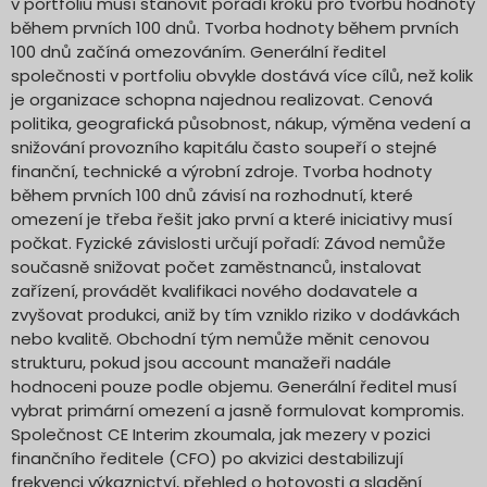
v portfoliu musí stanovit pořadí kroků pro tvorbu hodnoty
během prvních 100 dnů. Tvorba hodnoty během prvních
100 dnů začíná omezováním. Generální ředitel
společnosti v portfoliu obvykle dostává více cílů, než kolik
je organizace schopna najednou realizovat. Cenová
politika, geografická působnost, nákup, výměna vedení a
snižování provozního kapitálu často soupeří o stejné
finanční, technické a výrobní zdroje. Tvorba hodnoty
během prvních 100 dnů závisí na rozhodnutí, které
omezení je třeba řešit jako první a které iniciativy musí
počkat. Fyzické závislosti určují pořadí: Závod nemůže
současně snižovat počet zaměstnanců, instalovat
zařízení, provádět kvalifikaci nového dodavatele a
zvyšovat produkci, aniž by tím vzniklo riziko v dodávkách
nebo kvalitě. Obchodní tým nemůže měnit cenovou
strukturu, pokud jsou account manažeři nadále
hodnoceni pouze podle objemu. Generální ředitel musí
vybrat primární omezení a jasně formulovat kompromis.
Společnost CE Interim zkoumala, jak mezery v pozici
finančního ředitele (CFO) po akvizici destabilizují
frekvenci výkaznictví, přehled o hotovosti a sladění