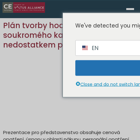
Plán tvorby hodnoty v oblasti
We've detected you mig
soukromého kapitálu trpí
nedostatkem provozních subjektů
EN
Close and do not switch l
Prezentace pro představenstvo obsahuje cenová
opatření, úspory v oblasti nákupu, personální opatření,