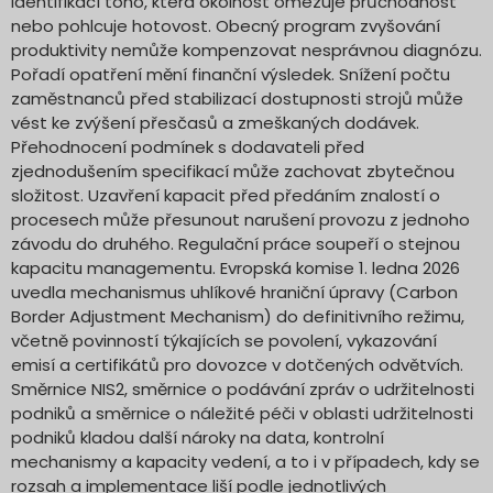
identifikací toho, která okolnost omezuje průchodnost
nebo pohlcuje hotovost. Obecný program zvyšování
produktivity nemůže kompenzovat nesprávnou diagnózu.
Pořadí opatření mění finanční výsledek. Snížení počtu
zaměstnanců před stabilizací dostupnosti strojů může
vést ke zvýšení přesčasů a zmeškaných dodávek.
Přehodnocení podmínek s dodavateli před
zjednodušením specifikací může zachovat zbytečnou
složitost. Uzavření kapacit před předáním znalostí o
procesech může přesunout narušení provozu z jednoho
závodu do druhého. Regulační práce soupeří o stejnou
kapacitu managementu. Evropská komise 1. ledna 2026
uvedla mechanismus uhlíkové hraniční úpravy (Carbon
Border Adjustment Mechanism) do definitivního režimu,
včetně povinností týkajících se povolení, vykazování
emisí a certifikátů pro dovozce v dotčených odvětvích.
Směrnice NIS2, směrnice o podávání zpráv o udržitelnosti
podniků a směrnice o náležité péči v oblasti udržitelnosti
podniků kladou další nároky na data, kontrolní
mechanismy a kapacity vedení, a to i v případech, kdy se
rozsah a implementace liší podle jednotlivých