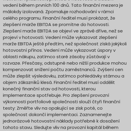
vedení během prvních 100 dnů. Tato finanční mezera je
málokdy izolovaná. Zpomaluje rozhodování v rámci
celého programu. Finanční ředitel musí prokázat, že
zlepšení marže EBITDA se promítne do hotovosti.
Zlepšení marže EBITDA se objeví ve zprávě dříve, než se
projeví v hotovosti. Vedení může vykazovat zlepšení
marže EBITDA ještě předtím, než společnost získá jakýkoli
hotovostní přínos. Vedení může vykazovat úspory v
oblasti nákupu, zatímco staré zásoby zůstávají v
rozvaze. Přesčasy, odstupné nebo nižší produkce mohou
kompenzovat snížení počtu zaměstnanců. Zvýšení cen
může zlepšit výsledovku, zatímco pohledávky stárnou a
objem zákazníků klesá. Finanční ředitel musí oddělit
konečný finanční stav od hotovosti, kterou
implementace spotřebuje. Pro zlepšení provozní
výkonnosti portfoliové společnosti slouží čtyři finanční
testy: Změřte vliv na opakující se zisk poté, co
společnost dokončí implementaci. Zaznamenejte
jednorázové hotovostní náklady potřebné k dosažení
tohoto stavu. Sledujte vliv na provozní kapitál během