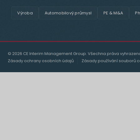
Výroba
Automobilový průmysl
PE & M&A
Ph
© 2026 CE Interim Management Group. Všechna práva vyhrazen
Zásady ochrany osobních údajů
Zásady používání souborů c