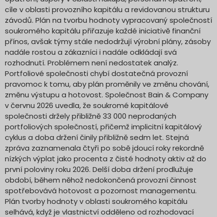
cíle v oblasti provozního kapitálu a revidovanou strukturu
závodů. Plán na tvorbu hodnoty vypracovaný společností
soukromého kapitálu přiřazuje každé iniciativě finanční
přínos, avšak týmy stále nedodržují výrobní plány, zásoby
nadále rostou a zákazníci i nadále odkládají svá
rozhodnutí. Problémem není nedostatek analýz.
Portfoliové společnosti chybí dostatečná provozní
pravomoc k tomu, aby plán proměnily ve změnu chování,
změnu výstupu a hotovost. Společnost Bain & Company
v červnu 2026 uvedla, že soukromé kapitálové
společnosti držely přibližně 33 000 neprodaných
portfoliových společností, přičemž implicitní kapitálový
cyklus a doba držení činily přibližně sedm let. Stejná
zpráva zaznamenala čtyři po sobě jdoucí roky rekordně
nízkých výplat jako procenta z čisté hodnoty aktiv až do
první poloviny roku 2026. Delší doba držení prodlužuje
období, během něhož nedokončená provozní činnost
spotřebovává hotovost a pozornost managementu.
Plán tvorby hodnoty v oblasti soukromého kapitálu
selhává, když je vlastnictví odděleno od rozhodovací