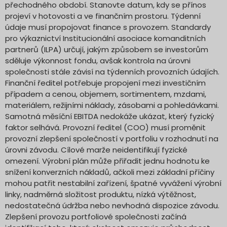
přechodného období. Stanovte datum, kdy se přínos
projeví v hotovosti a ve finančním prostoru. Týdenní
údaje musí propojovat finance s provozem. Standardy
pro výkaznictví Institucionální asociace komanditních
partnerů (ILPA) určují, jakým způsobem se investorům
sděluje výkonnost fondu, avšak kontrola na úrovni
společnosti stále závisí na týdenních provozních údajích.
Finanční ředitel potřebuje propojení mezi investičním
případem a cenou, objemem, sortimentem, mzdami,
materiálem, režijními náklady, zásobami a pohledávkami.
Samotná měsíční EBITDA nedokáže ukázat, který fyzický
faktor selhává. Provozní ředitel (COO) musí proměnit
provozní zlepšení společností v portfoliu v rozhodnutí na
úrovni závodu. Cílové marže neidentifikují fyzické
omezení. Výrobní plán může přiřadit jednu hodnotu ke
snížení konverzních nákladů, ačkoli mezi základní příčiny
mohou patřit nestabilní zařízení, špatné vyvážení výrobní
linky, nadměrná složitost produktu, nízká výtěžnost,
nedostatečná údržba nebo nevhodná dispozice závodu.
Zlepšení provozu portfoliové společnosti začíná