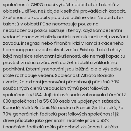
společností. CHRO musí vyřešit nedostatek talentů v
oblasti PE dříve, než dojde k selhání prováděcích kapacit.
Zkušenosti a kapacity jsou dvě odlišné věci. Nedostatek
talentů v oblasti PE se neomezuje pouze na
neobsazenou pozici. Existuje i tehdy, když kompetentní
vedoucí pracovníci nikdy neřídili restrukturalizaci, uzavření
závodu, integraci nebo finanční krizi v rámci zkráceného
harmonogramu vlastnických změn. Existuje také tehdy,
když mají sice relevantní zkušenosti, ale nemají kapacitu
provést změnu a zároveň udržet stabilitu základního
podnikání. Externí jmenování jsou běžná, ale o výsledku
stále rozhoduje vedení. Společnost Altrata BoardEx
uvedla, že externí jmenování představují přibližně 70%
současných členů vedoucích týmů portfoliových
společností v USA. Její datová sada zahrnovala téměř 12
000 společností a 55 000 osob ve Spojených státech,
Kanadě, Velké Británii, Německu a Francii. Zjistila také, že
70% generálních ředitelů portfoliových společností již
dříve působilo jako generální ředitelé jinde a 93%
finančních ředitelů mělo předchozí zkušenosti v této