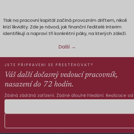
Tlak na pracovní kapitál začíná provozním driftem, nikoli
krizí likvidity. Zde je návod, jak finanční ředitelé Interim
identifikují a napraví tři konkrétní páky, na kterých záleží.
Další
→
JSTE PŘIPRAVENI SE PŘESTĚHOVAT?
Váš další dočasný vedoucí pracovník,
nasazení do 72 hodin.
Žádná zádržná zařízení. Žádné dlouhé hledání. Realizace od