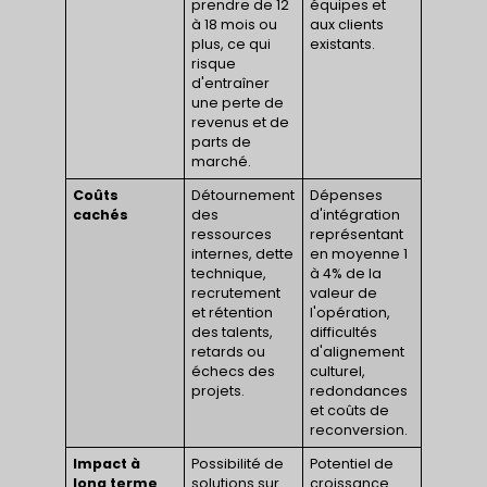
prendre de 12
équipes et
à 18 mois ou
aux clients
plus, ce qui
existants.
risque
d'entraîner
une perte de
revenus et de
parts de
marché.
Coûts
Détournement
Dépenses
cachés
des
d'intégration
ressources
représentant
internes, dette
en moyenne 1
technique,
à 4% de la
recrutement
valeur de
et rétention
l'opération,
des talents,
difficultés
retards ou
d'alignement
échecs des
culturel,
projets.
redondances
et coûts de
reconversion.
Impact à
Possibilité de
Potentiel de
long terme
solutions sur
croissance