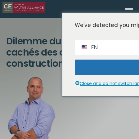
We've detected you mig
Dilemme du PE : les coûts
EN
cachés des décisions de
construction ou d'achat
Close and do not switch l