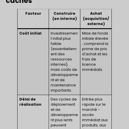
cachés
Facteur
Construire
Achat
(en interne)
(acquisition/
externe)
Coût initial
Investissemen
Mise de fonds
t initial plus
initiale élevée
faible
; comprend la
(essentiellem
prime de prix
ent des
d'achat et les
ressources
frais de
internes),
licence
mais coûts de
immédiats.
développeme
nt et de
maintenance
importants.
Délai de
Des cycles de
Entrée plus
réalisation
déploiement
rapide sur le
et de
marché -
développeme
accès
nt plus lents
immédiat aux
peuvent
produits, aux