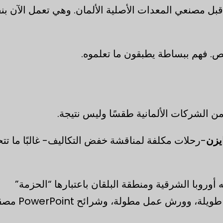
قبل مصنعي المعدات الأصلية الألمان. وهي تعمل الآن ب
ص. فهم ببساطة يطبقون ما تعلموه.
 الشركات الألمانية طقسًا وليس نتيجة.
يزن
-رحلات مكلفة لمناقشة خفض التكاليف- غالبًا ما تت
 أوروبا الشرقية ومنطقة البلقان باعتبارها “الحزمة”
الكاملة: فنادق من الدرجة الأولى، ووجبات عشاء طويل