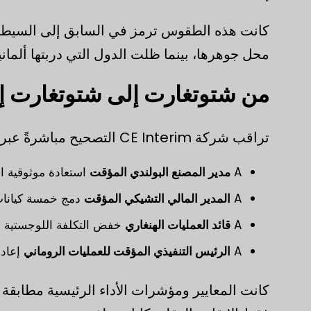
كانت هذه الطقوس ترمز في السابق إلى السيطرة. 
محل جوهرها، بينما ظلت الدول التي دربتها ألمان
من شتوتغارت إلى شتوتغارت إل
تراقب شركة CE Interim التصحيح مباشرةً عبر مشاريع متعددة:
A
مدير المصنع البولندي المؤقت
استعادة موثوقية ال
A
المدير المالي التشيكي المؤقت
دمج خمسة كيانات 
A
قائد العمليات الهنغاري
خفض التكلفة اللوجستية بن
A
الرئيس التنفيذي المؤقت للعمليات الروماني
إعادة
كانت المعايير ومؤشرات الأداء الرئيسية مطابقة للم