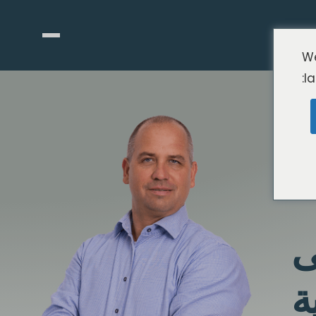
We
l
ى
ة