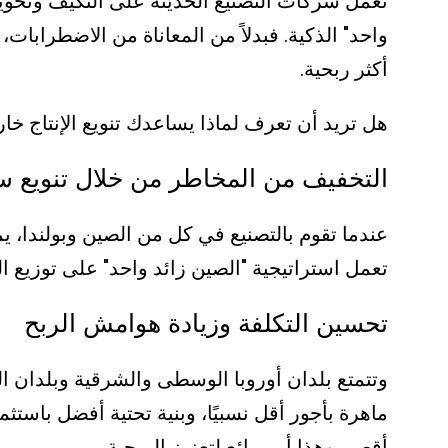
تعمل شركات التصنيع الحديثة على التكيف وتحوي
واحد" الذكية. فبدلاً من المعاناة من الاضطرابات،
أكثر ربحية.
هل تريد أن تعرف لماذا يساعدك تنويع الإنتاج خا
التخفيف من المخاطر من خلال تنويع سل
عندما تقوم بالتصنيع في كل من الصين وبولندا، يم
تعمل استراتيجية "الصين زائد واحد" على توزيع ال
تحسين التكلفة وزيادة هوامش الربح
وتتمتع بلدان أوروبا الوسطى والشرقية وبلدان ال
ماهرة بأجور أقل نسبيًا، وبنية تحتية أفضل باست
أقصر. وهذا أمر رائع لتعزيز الربحية.