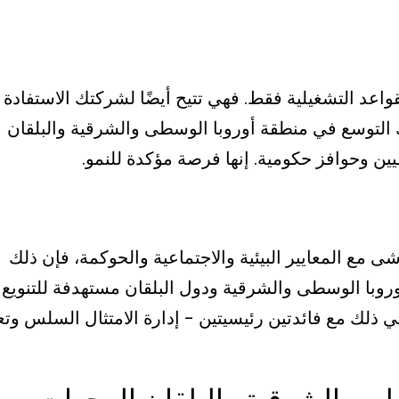
China Plus  على تغيير القواعد التشغيلية فقط. فهي تتيح أيضًا لشركتك الاستفاد
 التوسع في منطقة أوروبا الوسطى والشرقية والبلقان
ن وحوافز حكومية. إنها فرصة مؤكدة للنمو.
شى مع المعايير البيئية والاجتماعية والحوكمة، فإن ذلك
روبا الوسطى والشرقية ودول البلقان مستهدفة للتنويع
اشى مع لوائح الاتحاد الأوروبي (EU). ويأتي ذلك مع فائدتين رئيسيتين - إدارة الامتثال السلس 