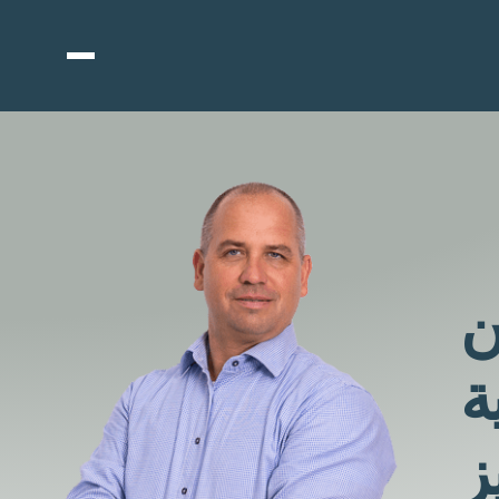
ن
ة
ز