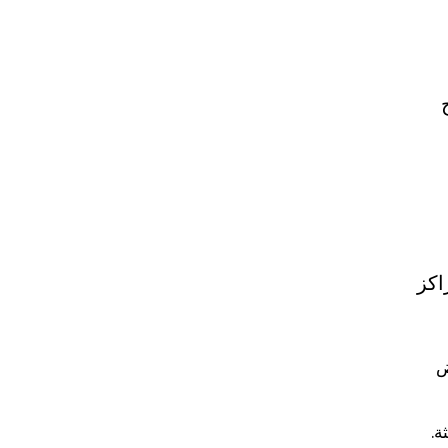
اكز
ض
ة.