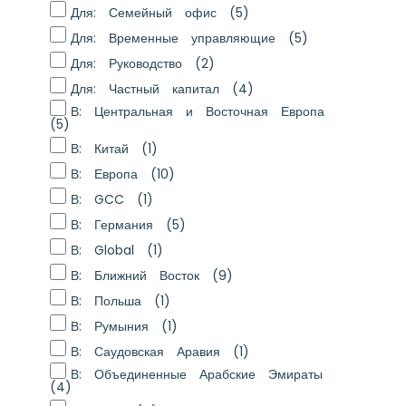
Для: Семейный офис
(5)
Для: Временные управляющие
(5)
Для: Руководство
(2)
Для: Частный капитал
(4)
В: Центральная и Восточная Европа
(5)
В: Китай
(1)
В: Европа
(10)
В: GCC
(1)
В: Германия
(5)
В: Global
(1)
В: Ближний Восток
(9)
В: Польша
(1)
В: Румыния
(1)
В: Саудовская Аравия
(1)
В: Объединенные Арабские Эмираты
(4)