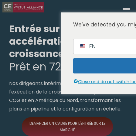
We've detected you mig
Entrée sur le marché et
accélération de la
EN
croissance Leadership
Prêt en 72 heures.
Close and do not switch l
Nos dirigeants intérimaires prennent en charge
l'exécution de la croissance en Europe, dans le
CCG et en Amérique du Nord, transformant les
plans en pipeline et la configuration en échelle.
DEMANDER UN CADRE POUR L'ENTRÉE SUR LE
MARCHÉ