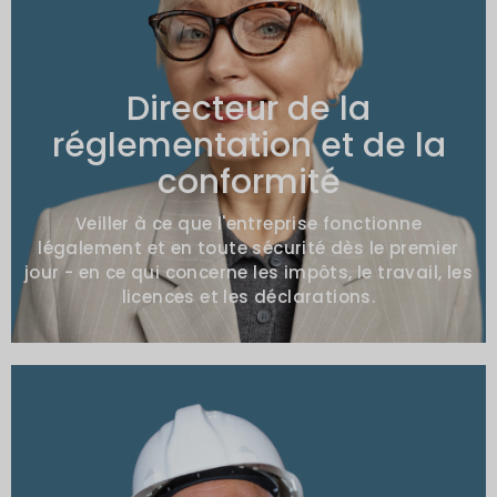
Mandats types
Retard de recettes dû à l'absence de
permis
Directeur de la
Incertitude en matière de paie ou de
réglementation et de la
conformité fiscale
conformité
Expansion sur les marchés sensibles
Veiller à ce que l'entreprise fonctionne
légalement et en toute sécurité dès le premier
jour - en ce qui concerne les impôts, le travail, les
licences et les déclarations.
Mandats types