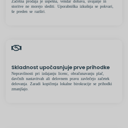
Začetna prodaja je uspešna, vendar dobava, uvajanje in
storitve ne morejo slediti. Uporabniška izkušnja se pokvari,
še preden se razširi.
Skladnost upočasnjuje prve prihodke
Nepravilnosti pri izdajanju licenc, obračunavanju plač,
davčnih nastavitvah ali delovnem pravu zavlečejo začetek
delovanja. Zaradi kopičenja lokalne birokracije se prihodki
zmanjšajo.