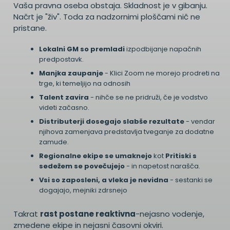
Vaša pravna oseba obstaja. Skladnost je v gibanju.
Načrt je "živ". Toda za nadzornimi ploščami nič ne
pristane.
Lokalni GM so premladi
izpodbijanje napačnih
predpostavk.
Manjka zaupanje
- Klici Zoom ne morejo prodreti na
trge, ki temeljijo na odnosih
Talent zavira
- nihče se ne pridruži, če je vodstvo
videti začasno.
Distributerji dosegajo slabše rezultate
- vendar
njihova zamenjava predstavlja tveganje za dodatne
zamude.
Regionalne ekipe se umaknejo
kot
Pritiski s
sedežem se povečujejo
- in napetost narašča.
Vsi so zaposleni, a vleka je nevidna
- sestanki se
dogajajo, mejniki zdrsnejo
Takrat
rast postane reaktivna
-nejasno vodenje,
zmedene ekipe in nejasni časovni okviri.