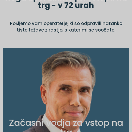
trg - v 72 urah
Pošljemo vam operaterje, ki so odpravili natanko
tiste težave z rastjo, s katerimi se soočate.
Tipična pooblastila
Ponastavitev uvajanja na trg / zastoj
Nastavitev brez operativnega
spremljanja
Začasni vodja za vstop na
Vrzeli v preglednosti med sedežem in
regijo