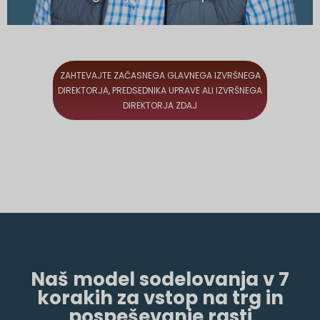
ZAHTEVAJTE ZAČASNEGA GLAVNEGA IZVRŠNEGA
DIREKTORJA, PREDSEDNIKA UPRAVE ALI IZVRŠNEGA
DIREKTORJA ZDAJ
Naš model sodelovanja v 7
korakih za vstop na trg in
pospeševanje rasti