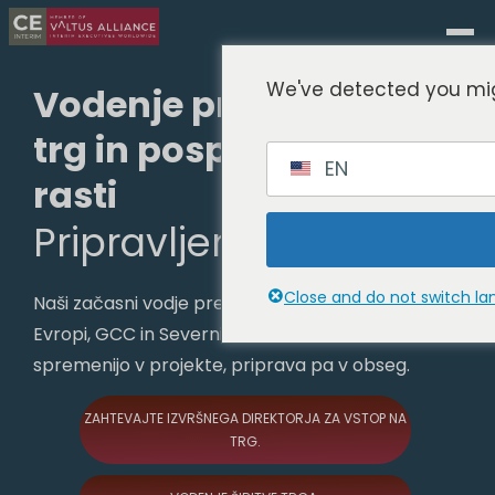
We've detected you mig
Vodenje pri vstopu na
trg in pospeševanju
EN
rasti
Pripravljeno v 72 urah.
Close and do not switch l
Naši začasni vodje prevzamejo izvajanje rasti v
Evropi, GCC in Severni Ameriki - načrti se
spremenijo v projekte, priprava pa v obseg.
ZAHTEVAJTE IZVRŠNEGA DIREKTORJA ZA VSTOP NA
TRG.