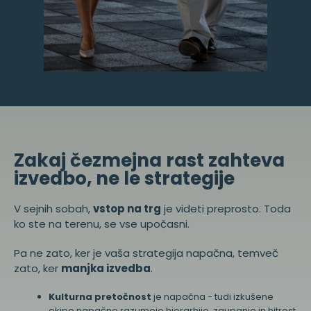
Zakaj čezmejna rast zahteva
izvedbo, ne le strategije
V sejnih sobah,
vstop na trg
je videti preprosto. Toda
ko ste na terenu, se vse upočasni.
Pa ne zato, ker je vaša strategija napačna, temveč
zato, ker
manjka izvedba
.
Kulturna pretočnost
je napačna - tudi izkušene
ekipe napačno razumejo hierarhijo, zaupanje in hitrost