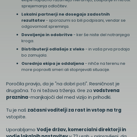
sprejemanja odločitev.
Lokalni partnerji ne dosegajo zadostnih
rezultatov
- sporazumi so bili podpisani, vendar se
odgovornost spreminja.
Dovoljenja in odobritve
- ker še niste del notranjega
kroga.
Distributerji odlašajo z vleko
- in vaša prva prodaja
bo zamujala.
Osrednja ekipa je oddaljena
- nihče na terenu ne
more popraviti smeri ali stopnjevati situacije.
Poročila pravijo, da je "na dobri poti". Resničnost je
drugačna. To ni težava trženja. Gre za
vodstvena
praznina
-manjkajoči del med vizijo in prihodki.
Tu je naš
začasni voditelji za rast in vstop na trg
vstopite.
Uporabljamo
Vodje držav, komercialni direktorji in
vodje lokalnih nastavitev
v 72 urah - pripravljeni, da