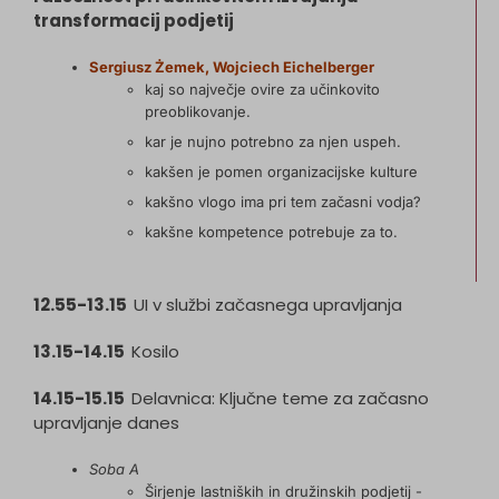
transformacij podjetij
Sergiusz Żemek, Wojciech Eichelberger
kaj so največje ovire za učinkovito
preoblikovanje.
kar je nujno potrebno za njen uspeh.
kakšen je pomen organizacijske kulture
kakšno vlogo ima pri tem začasni vodja?
kakšne kompetence potrebuje za to.
12.55-13.15
UI v službi začasnega upravljanja
13.15-14.15
Kosilo
14.15-15.15
Delavnica: Ključne teme za začasno
upravljanje danes
Soba A
Širjenje lastniških in družinskih podjetij -