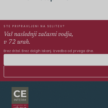
STE PRIPRAVLJENI NA SELITEV?
Vaš naslednji začasni vodja,
v 72 urah.
Brez držal. Brez dolgih iskanj. Izvedba od prvega dne.