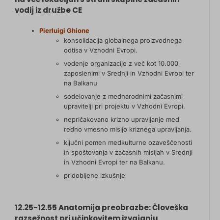
vodij iz družbe CE
Pierluigi Ghione
konsolidacija globalnega proizvodnega
odtisa v Vzhodni Evropi.
vodenje organizacije z več kot 10.000
zaposlenimi v Srednji in Vzhodni Evropi ter
na Balkanu
sodelovanje z mednarodnimi začasnimi
upravitelji pri projektu v Vzhodni Evropi.
nepričakovano krizno upravljanje med
redno vmesno misijo kriznega upravljanja.
ključni pomen medkulturne ozaveščenosti
in spoštovanja v začasnih misijah v Srednji
in Vzhodni Evropi ter na Balkanu.
pridobljene izkušnje
12.25-12.55 Anatomija preobrazbe: Človeška
razsežnost pri učinkovitem izvajanju