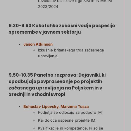
rezultatov raziskave trga SIM in INIMA IM
2023/2024
9.30-9.50 Kako lahko začasni vodje pospešijo
spremembe v javnem sektorju
Jason Atkinson
Izkušnje britanskega trga začasnega
upravljanja.
9.50-10.35 Panelna razprava: Dejavniki, ki
spodbujajo povpraševanje po projektih
začasnega upravljanja na Poljskem in v
Srednji in Vzhodni Evropi
Bohuslav Lipovsky, Marzena Tusza
Podjetja se odločajo za podporo IM
Kaj določa uspešne projekte IM,
Kvalifikacije in kompetence, ki so še