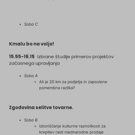
Soba C
Kmalu bo na voljo!
15.55-16.15
Izbrane študije primerov projektov
začasnega upravljanja
Soba A
Ali je 20 km za podjetja in zaposlene
pomembna razlika?
Zgodovina selitve tovarne.
Soba B
Izkoriščanje kulturne raznolikosti za
krepitev rasti mednarodne prodaje