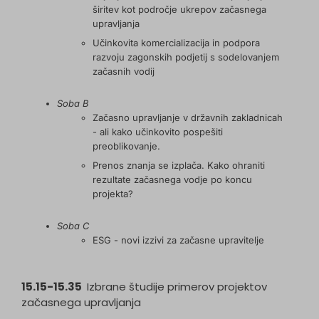
širitev kot področje ukrepov začasnega
upravljanja
Učinkovita komercializacija in podpora
razvoju zagonskih podjetij s sodelovanjem
začasnih vodij
Soba B
Začasno upravljanje v državnih zakladnicah
- ali kako učinkovito pospešiti
preoblikovanje.
Prenos znanja se izplača. Kako ohraniti
rezultate začasnega vodje po koncu
projekta?
Soba C
ESG - novi izzivi za začasne upravitelje
15.15-15.35
Izbrane študije primerov projektov
začasnega upravljanja