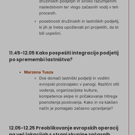
družinskih podjetjih in široko razumljenim
nasledstvom ter vlogo začasnih vodij v teh
procesih.
posebnosti družinskih in lastniških podjetij,
ki jih je treba upoštevati pri projektih, da bi
bili uspešni.
11.45-12.05 Kako pospešiti integracijo podjetij
po spremembi lastništva?
Marzena Tusza
Dve domači lastniški podjetji in vodilni
evropski proizvajalec v panogi. Različni stili
vodenja, organizacijske kulture,
kompetence ekipe in pričakovanje hitrega
poenotenja poslovanja. Kako in na kakšen
način je pomagalo začasno upravljanje?
12.05-12.25 Preoblikovanje evropskih operacij
na več lokacijah s strani skupine začasnih