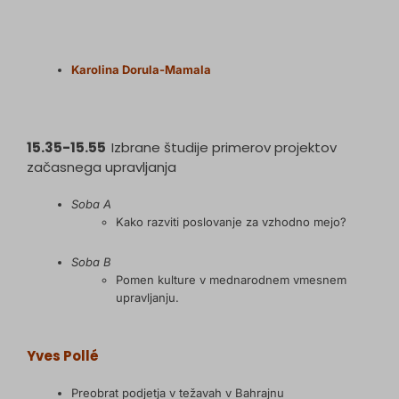
Karolina Dorula-Mamala
15.35-15.55
Izbrane študije primerov projektov
začasnega upravljanja
Soba A
Kako razviti poslovanje za vzhodno mejo?
Soba B
Pomen kulture v mednarodnem vmesnem
upravljanju.
Yves Pollé
Preobrat podjetja v težavah v Bahrajnu