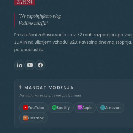
"Ne zapolnjujemo vlog.
Vodimo misije."
Preizkušeni začasni vodje so v 72 urah razporejeni po vsej 
ZDA in na Bližnjem vzhodu. B2B. Pavšalna dnevna stopnja.
po pooblastilu.
🎙️
MANDAT VODENJA
Na voljo na vseh glavnih platformah
YouTube
Spotify
Apple
Amazon
Castbox