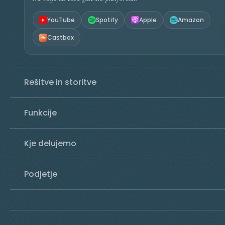
YouTube
Spotify
Apple
Amazon
Castbox
Rešitve in storitve
Funkcije
Kje delujemo
Podjetje