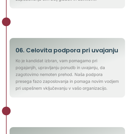
06. Celovita podpora pri uvajanju
Ko je kandidat izbran, vam pomagamo pri
pogajanjih, upravljanju ponudb in uvajanju, da
zagotovimo nemoten prehod. Naša podpora
presega fazo zaposlovanja in pomaga novim vodjem
pri uspešnem vključevanju v vašo organizacijo.