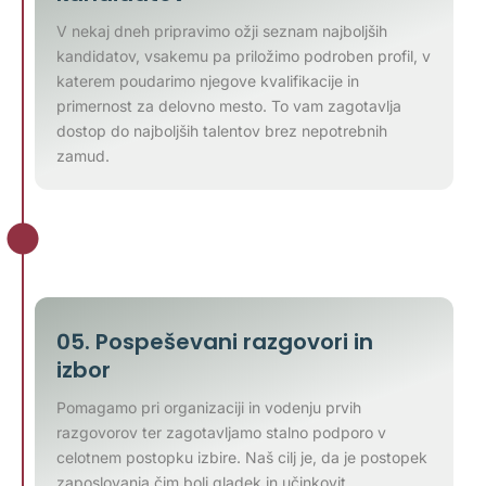
V nekaj dneh pripravimo ožji seznam najboljših
kandidatov, vsakemu pa priložimo podroben profil, v
katerem poudarimo njegove kvalifikacije in
primernost za delovno mesto. To vam zagotavlja
dostop do najboljših talentov brez nepotrebnih
zamud.
05. Pospeševani razgovori in
izbor
Pomagamo pri organizaciji in vodenju prvih
razgovorov ter zagotavljamo stalno podporo v
celotnem postopku izbire. Naš cilj je, da je postopek
zaposlovanja čim bolj gladek in učinkovit.