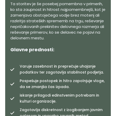
Ta storitev je še posebej pomembna v primerih,
ko sta zaupnost in hitrost najpomembnejši, kot je
zamenjava obstoječega vodje brez motenj ali
razkritja strateških sprememb na trgu, reševanje
nepričakovanih prekinitev delovnega razmerja ali
reševanje primerov, ko se delavec ne pojavi na
delovnem mestu.
Glavne prednosti:
Varuje zasebnost in preprečuje uhajanje
podatkov ter zagotavlja stabilnost podjetja.
Pospešuje postopek in hitro zapolnjuje vloge,
da se zmanjša čas izpada.
iskanje prilagodi edinstvenim potrebam in
kulturi organizacije.
Zagotavlja diskretnost z izogibanjem javnim
oglasom in uporabo zaupnih metod.