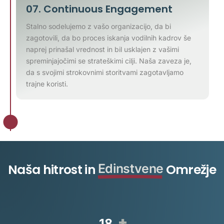
07. Continuous Engagement
Stalno sodelujemo z vašo organizacijo, da bi
zagotovili, da bo proces iskanja vodilnih kadrov še
naprej prinašal vrednost in bil usklajen z vašimi
spreminjajočimi se strateškimi cilji. Naša zaveza je,
da s svojimi strokovnimi storitvami zagotavljamo
trajne koristi.
Naša hitrost in
Edinstvene
Omrežje
+
20