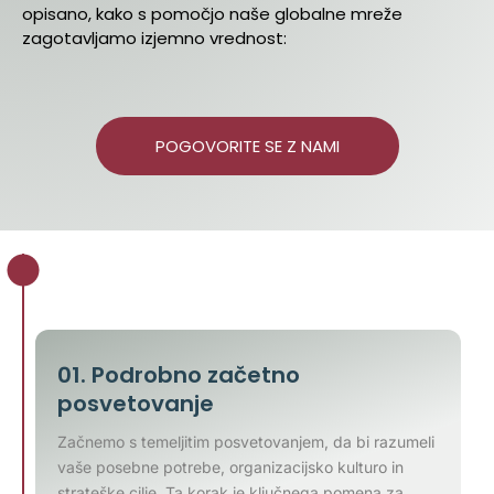
opisano, kako s pomočjo naše globalne mreže
zagotavljamo izjemno vrednost:
POGOVORITE SE Z NAMI
01. Podrobno začetno
posvetovanje
Začnemo s temeljitim posvetovanjem, da bi razumeli
vaše posebne potrebe, organizacijsko kulturo in
strateške cilje. Ta korak je ključnega pomena za