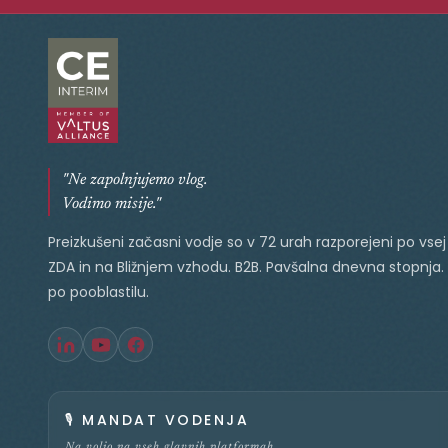
"Ne zapolnjujemo vlog.
Vodimo misije."
Preizkušeni začasni vodje so v 72 urah razporejeni po vsej 
ZDA in na Bližnjem vzhodu. B2B. Pavšalna dnevna stopnja.
po pooblastilu.
🎙️
MANDAT VODENJA
Na voljo na vseh glavnih platformah