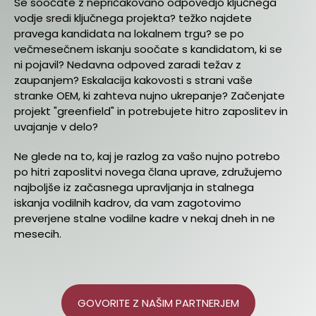
Se soočate z nepričakovano odpovedjo ključnega
vodje sredi ključnega projekta? težko najdete
pravega kandidata na lokalnem trgu? se po
večmesečnem iskanju soočate s kandidatom, ki se
ni pojavil?
Nedavna odpoved zaradi težav z
zaupanjem? Eskalacija kakovosti s strani vaše
stranke OEM, ki zahteva nujno ukrepanje? Začenjate
projekt "greenfield" in potrebujete hitro zaposlitev in
uvajanje v delo?
Ne glede na to, kaj je razlog za vašo nujno potrebo
po hitri zaposlitvi novega člana uprave, združujemo
najboljše iz začasnega upravljanja in stalnega
iskanja vodilnih kadrov, da vam zagotovimo
preverjene stalne vodilne kadre v nekaj dneh in ne
mesecih.
GOVORITE Z NAŠIM PARTNERJEM