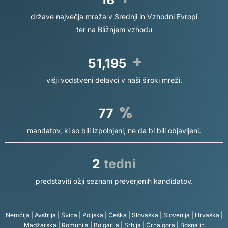
države največja mreža v Srednji in Vzhodni Evropi
ter na Bližnjem vzhodu
+
60,000
višji vodstveni delavci v naši široki mreži.
%
90
mandatov, ki so bili izpolnjeni, ne da bi bili objavljeni.
2
tedni
predstaviti ožji seznam preverjenih kandidatov.
Nemčija | Avstrija | Švica | Poljska | Češka | Slovaška | Slovenija | Hrvaška |
Madžarska | Romunija | Bolgarija | Srbija | Črna gora | Bosna in