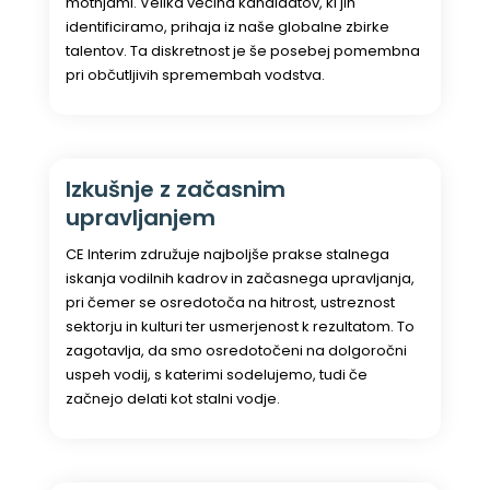
motnjami. Velika večina kandidatov, ki jih
identificiramo, prihaja iz naše globalne zbirke
talentov. Ta diskretnost je še posebej pomembna
pri občutljivih spremembah vodstva.
Izkušnje z začasnim
upravljanjem
CE Interim združuje najboljše prakse stalnega
iskanja vodilnih kadrov in začasnega upravljanja,
pri čemer se osredotoča na hitrost, ustreznost
sektorju in kulturi ter usmerjenost k rezultatom. To
zagotavlja, da smo osredotočeni na dolgoročni
uspeh vodij, s katerimi sodelujemo, tudi če
začnejo delati kot stalni vodje.