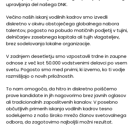
upravljanja del našega DNK.
Večino naših iskanj vodilnih kadrov smo izvedli
diskretno v okviru obstoječega globalnega nabora
talentov, pogosto na pobudo matičnih podjetij v tujini,
delničarjev zasebnega kapitala ali tujih vlagateljev,
brez sodelovanja lokalne organizacije.
V zadnjem desetletju smo vzpostavili trdne in zaupne
odnose z več kot 50.000 vodstvenimi delavci po vsem
svetu. Pogosto smo med prvimi, ki izvemo, ko ti vodje
razmišljajo o novih priložnostih.
To nam omogoča, da hitro in diskretno poiščemo
prave kandidate in jih nagovorimo brez javnih oglasov
ali tradicionalnih zaposlitvenih kanalov. V posebno
občutljivih primerih iskanja vodilnih kadrov tesno
sodelujemo z našo široko mrežo članov svetovalnega
odbora, da zagotovimo najboljši možni rezultat.