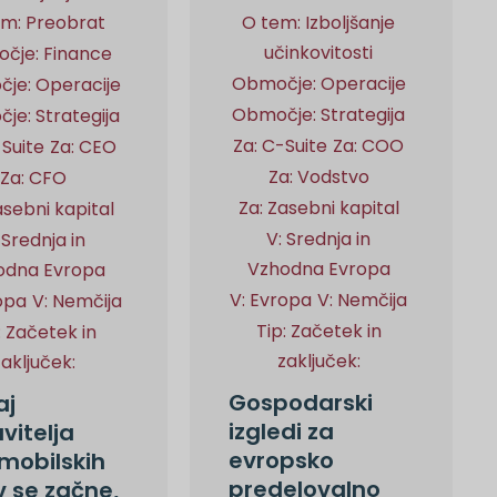
em: Preobrat
O tem: Izboljšanje
učinkovitosti
čje: Finance
Območje: Operacije
je: Operacije
Območje: Strategija
je: Strategija
Za: C-Suite
Za: COO
-Suite
Za: CEO
Za: Vodstvo
Za: CFO
Za: Zasebni kapital
asebni kapital
V: Srednja in
 Srednja in
Vzhodna Evropa
odna Evropa
V: Evropa
V: Nemčija
opa
V: Nemčija
Tip: Začetek in
: Začetek in
zaključek:
zaključek:
Gospodarski
aj
izgledi za
vitelja
evropsko
mobilskih
predelovalno
v se začne,