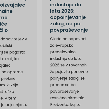
industrijo do
roizvajalec
leta 2026:
inalne
dopolnjevanje
eme
zalog, ne pa
liče
povpraševanje
čilo
Glede na napovedi
 dobaviteljev v
za evropsko
bilski
predelovalno
riji se pogosto
industrijo do leta
takrat, ko
2026 se v tovarnah
ajalec
že pojavlja ponovno
nalne opreme
polnjenje zalog, še
 prekine
preden se bo
m, ki krije
povpraševanje
 stroške
resnično okrevalo.
e. V tem
Preberite, kaj to
 je pojasnjeno,