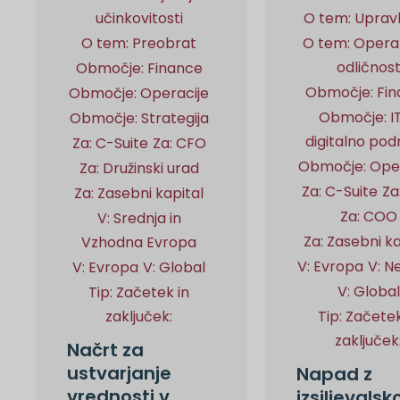
učinkovitosti
O tem: Upravl
O tem: Preobrat
O tem: Opera
odličnos
Območje: Finance
Območje: Fi
Območje: Operacije
Območje: IT
Območje: Strategija
digitalno pod
Za: C-Suite
Za: CFO
Območje: Oper
Za: Družinski urad
Za: C-Suite
Za
Za: Zasebni kapital
Za: COO
V: Srednja in
Za: Zasebni ka
Vzhodna Evropa
V: Evropa
V: N
V: Evropa
V: Global
V: Global
Tip: Začetek in
zaključek:
Tip: Začetek
zaključek
Načrt za
ustvarjanje
Napad z
vrednosti v
izsiljevalsk