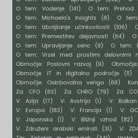
O tem: Vodenje
(141)
O tem: Prehod 
O tem: Michaela's Insights
(8)
O tem:
O tem: Izboljšanje učinkovitosti
(106)
O
O tem: Premestitev dejavnosti
(64)
O
O tem: Upravljanje senc
(9)
O tem: R
O tem: Vrzel med prostimi delovnimi m
Območje: Poslovni razvoj
(9)
Območje:
Območje: IT in digitalno področje
(11)
Območje: Oskrbovalna veriga
(68)
Kon
Za: CFO
(83)
Za: CHRO
(79)
Za: C
V: Azija
(17)
V: Avstrija
(1)
V: Balkan
V: Evropa
(183)
V: Francija
(1)
V: G
V: Japonska
(1)
V: Bližnji vzhod
(82)
V: Združeni arabski emirati
(31)
V: ZD
Tip: Začetek in zaključek:
(341)
Vrsta: