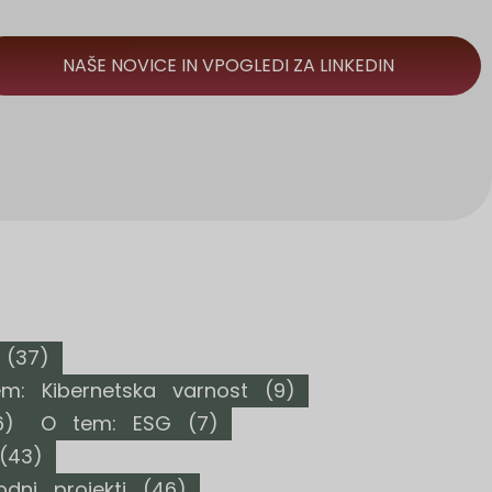
NAŠE NOVICE IN VPOGLEDI ZA LINKEDIN
(37)
m: Kibernetska varnost
(9)
)
O tem: ESG
(7)
43)
ni projekti
(46)