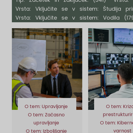
Vrsta: Vključite se v sistem: Študija pr
Vrsta: Vključite se v sistem: Vodila
(17
O tem: Upravljanje
O tem: Kriza
prestrukturi
O tem: Začasno
upravljanje
O tem: Kibern
varnost
O tem: Izboljšanje