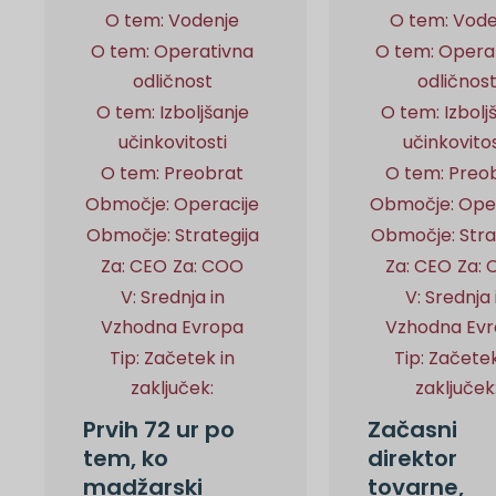
O tem: Vodenje
O tem: Vode
O tem: Operativna
O tem: Opera
odličnost
odličnos
O tem: Izboljšanje
O tem: Izbolj
učinkovitosti
učinkovitos
O tem: Preobrat
O tem: Preo
Območje: Operacije
Območje: Oper
Območje: Strategija
Območje: Stra
Za: CEO
Za: COO
Za: CEO
Za:
V: Srednja in
V: Srednja 
Vzhodna Evropa
Vzhodna Ev
Tip: Začetek in
Tip: Začetek
zaključek:
zaključek
Prvih 72 ur po
Začasni
tem, ko
direktor
madžarski
tovarne,