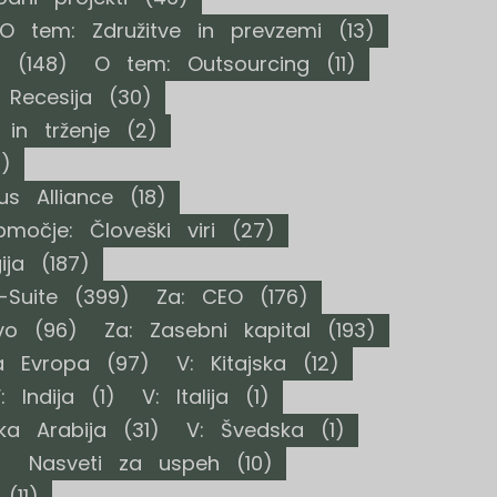
O tem: Združitve in prevzemi
(13)
t
(148)
O tem: Outsourcing
(11)
Recesija
(30)
in trženje
(2)
)
us Alliance
(18)
močje: Človeški viri
(27)
ija
(187)
-Suite
(399)
Za: CEO
(176)
vo
(96)
Za: Zasebni kapital
(193)
a Evropa
(97)
V: Kitajska
(12)
: Indija
(1)
V: Italija
(1)
ka Arabija
(31)
V: Švedska
(1)
)
Nasveti za uspeh
(10)
(11)