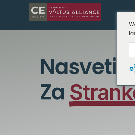
We
la
Nasveti In
Za
Strank