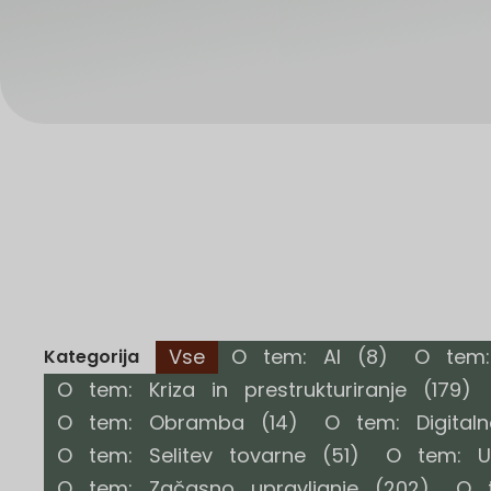
Vse
O tem: AI
(8)
O tem: 
Kategorija
O tem: Kriza in prestrukturiranje
(179)
O tem: Obramba
(14)
O tem: Digital
O tem: Selitev tovarne
(51)
O tem: Up
O tem: Začasno upravljanje
(202)
O 