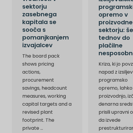
sektorju
programsk
zasebnega
opremo v
kapitala se
proizvodn
sooča s
sektorju: š
pomanjkanjem
tednov do
izvajalcev
plačilne
nesposobn
The board pack
shows pricing
Kriza, ki jo pov
actions,
napad z izsilje
procurement
programsko
savings, headcount
opremo, lahko 
measures, working
proizvodnjo, iz
capital targets and a
denarna sredst
revised plant
prisili upravni 
footprint. The
da izvede
private ...
prestrukturiran