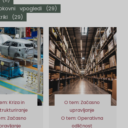
okovni vpogledi
(29)
iki
(29)
em: Kriza in
O tem: Začasno
trukturiranje
upravljanje
em: Začasno
O tem: Operativna
pravljanje
odličnost