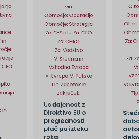
janje
O t
viri
tivna
Obmo
Območje: Operacije
t
Območ
Območje: Strategija
nance
Območ
Za: C-Suite
Za: CEO
 in
Za: C
Za: CHRO
ročje
Za: Vodstvo
acije
Za: Z
V: Srednja in
: CEO
Vzhodna Evropa
V:
Vzh
V: Evropa
V: Poljska
pital
V: Evr
Tip: Začetek in
emčija
zaključek:
Tip
Usklajenost z
 in
Direktivo EU o
Steč
:
preglednosti
doba
plač po izteku
avto
roka
delo
o