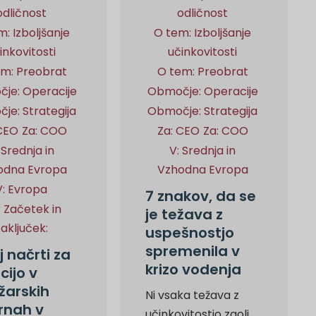
odličnost
odličnost
: Izboljšanje
O tem: Izboljšanje
inkovitosti
učinkovitosti
em: Preobrat
O tem: Preobrat
je: Operacije
Območje: Operacije
je: Strategija
Območje: Strategija
 CEO
Za: COO
Za: CEO
Za: COO
 Srednja in
V: Srednja in
odna Evropa
Vzhodna Evropa
V: Evropa
7 znakov, da se
: Začetek in
je težava z
zaključek:
uspešnostjo
spremenila v
 načrti za
krizo vodenja
cijo v
arskih
Ni vsaka težava z
rnah v
učinkovitostjo zgolj