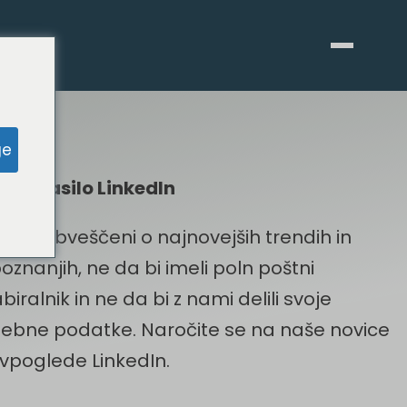
ge
še glasilo LinkedIn
dite obveščeni o najnovejših trendih in
oznanjih, ne da bi imeli poln poštni
biralnik in ne da bi z nami delili svoje
ebne podatke. Naročite se na naše novice
 vpoglede LinkedIn.