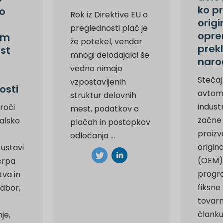
ko p
o
Rok iz Direktive EU o
orig
preglednosti plač je
opr
em
že potekel, vendar
prek
est
mnogi delodajalci še
naro
vedno nimajo
Stečaj
vzpostavljenih
osti
avtomo
struktur delovnih
indust
zroči
mest, podatkov o
začne 
valsko
plačah in postopkov
proizv
odločanja ...
origi
ustavi
(OEM)
črpa
progra
va in
fiksne
odbor,
tovarn
članku
je,