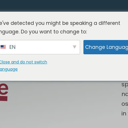
've detected you might be speaking a different
nguage. Do you want to change to:
EN
Change Langua
 Triki
Na
Close and do not switch
language
Bo
e
sp
na
os
in