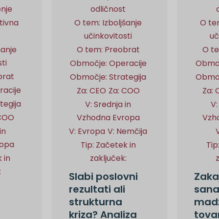
nje
odličnost
tivna
O tem: Izboljšanje
O tem
t
učinkovitosti
uč
šanje
O tem: Preobrat
O t
ti
Območje: Operacije
Območ
brat
Območje: Strategija
Območ
acije
Za: CEO
Za: COO
Za:
tegija
V: Srednja in
V:
 COO
Vzhodna Evropa
Vzh
in
V: Evropa
V: Nemčija
ropa
Tip: Začetek in
Tip
 in
zaključek:
:
Slabi poslovni
Zakaj
rezultati ali
sana
strukturna
madž
kriza? Analiza
tova