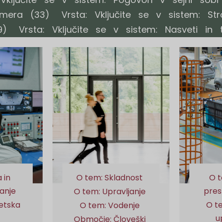
imera
(33)
Vrsta: Vključite se v sistem: Str
9)
Vrsta: Vključite se v sistem: Nasveti in tr
 in
O tem: Skladnost
O t
ranje
pres
O tem: Upravljanje
etska
O t
O tem: Vodenje
u
Območje: Človeški