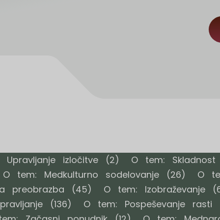
Upravljanje izločitve
(2)
O tem: Skladnost
O tem: Medkulturno sodelovanje
(26)
O te
na preobrazba
(45)
O tem: Izobraževanje
(6
ravljanje
(136)
O tem: Pospeševanje rasti
(
tem: Začasni ponudnik
(12)
O tem: Mednarod