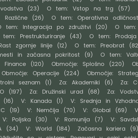
vodstva
(23)
O tem: Vstop na trg
(57)
 Različne
(26)
O tem: Operativna odličnos
 tem: Integracija po združitvi
(20)
O tem: 
 tem: Prestrukturiranje
(43)
O tem: Prodaja 
ast zgornje linije
(12)
O tem: Preobrat
(82
esti in začasna pokritost
(9)
O tem: Valt
 Finance
(120)
Območje: Splošno
(220)
Ob
Območje: Operacije
(224)
Območje: Strateg
trolni seznam
(1)
Za: Akademiki
(6)
Za: C
OO
(197)
Za: Družinski urad
(68)
Za: Vodst
(16)
V: Kanada
(1)
V: Srednja in Vzhodn
CC
(19)
V: Nemčija
(70)
V: Global
(69)
V
V: Poljska
(30)
V: Romunija
(7)
V: Savds
A
(34)
V: World
(184)
Začasna kariera
(9
 Vključite se v sistem: Pogovori v sejni sobi