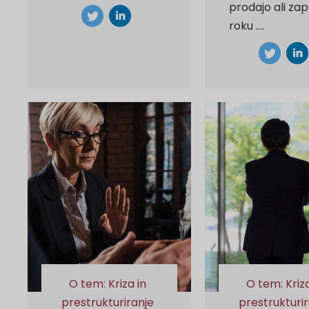
prodajo ali zap
roku ….
O tem: Kriza in
O tem: Kriza
prestrukturiranje
prestrukturi