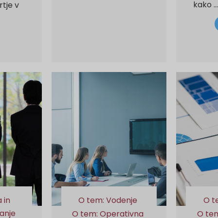
kako ..
rtje v
 in
O tem: Vodenje
O t
ranje
O tem: Operativna
O te