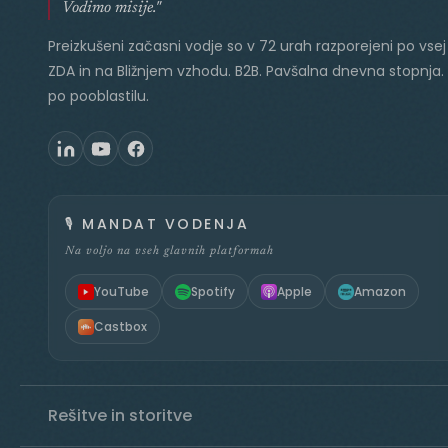
Vodimo misije."
Preizkušeni začasni vodje so v 72 urah razporejeni po vsej 
ZDA in na Bližnjem vzhodu. B2B. Pavšalna dnevna stopnja.
po pooblastilu.
🎙️
MANDAT VODENJA
Na voljo na vseh glavnih platformah
YouTube
Spotify
Apple
Amazon
Castbox
Rešitve in storitve