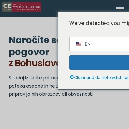
We've detected you mig
Naročite se na zaupen
EN
pogovor
z Bohuslavom Lipovskim
Spodaj izberite primeren čas. Pogovor je zaupen,
Close and do not switch l
poteka osebno in ne zahteva nobenih
pripravljalnih obrazcev ali obveznosti.