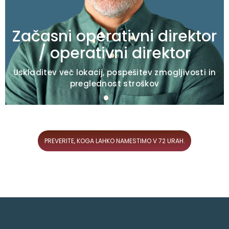
Prepoznavanje ozkih grl/izravnava linij
Ritem dostave od začetka do konca
Začasni operativni direktor
/ operativni direktor
Uskladitev več lokacij, pospešitev zmogljivosti in
preglednost stroškov
PREVERITE, KOGA LAHKO NAMESTIMO V 72 URAH.