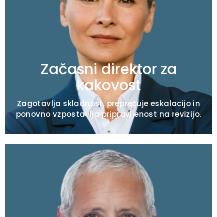
Tipična pooblastila
Tveganje pri certificiranju / revizija panike
Vzpostavitev omejevanja / vrzel osnovnega
vzroka
Eskalacija pritožb strank
Začasni direktor za
kakovost
Zagotavlja skladnost, preprečuje eskalacijo in
ponovno vzpostavlja pripravljenost na revizijo.
Tipična pooblastila