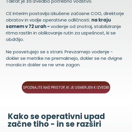
Takrat je za izvedbo potrebno vodstvo.
CE Interim postavlja izkušene začasne COO, direktorje
obratov in vodje operativne odličnosti.
na kraju
samem v 72 urah -
vodenje od znotraj, stabiliziranje
ritma rastlin in oblikovanje rutin za uspešnost, ki se
obdržijo.
Ne posvetujejo se s strani. Prevzamejo vodenje -
dokler se metrike ne premaknejo, dokler se ne dvigne
morala in dokler se ne vrne zagon.
SPOZNAJTE NAŠ PRISTOP, KI JE USMERJEN K IZVEDBI
Kako se operativni upad
začne tiho - in se razširi