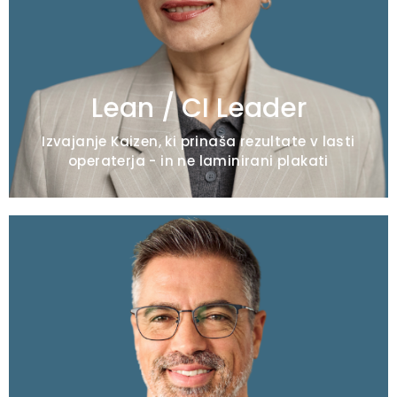
ničelno sprejetje
5S/SMED/VSM zapravljeni napori
Odpadki se nikoli ne merijo, le razpravlja se o
njih.
Lean / CI Leader
Izvajanje Kaizen, ki prinaša rezultate v lasti
operaterja - in ne laminirani plakati
Tipična pooblastila
Neusklajenost ključnih kazalnikov uspešnosti
skupine / vrzeli v uspešnosti lokacije