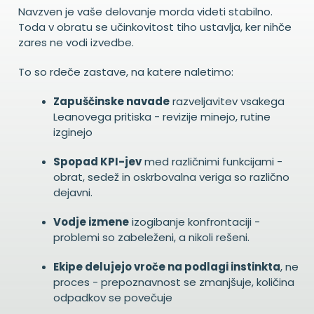
Navzven je vaše delovanje morda videti stabilno.
Toda v obratu se učinkovitost tiho ustavlja, ker nihče
zares ne vodi izvedbe.
To so rdeče zastave, na katere naletimo:
Zapuščinske navade
razveljavitev vsakega
Leanovega pritiska - revizije minejo, rutine
izginejo
Spopad KPI-jev
med različnimi funkcijami -
obrat, sedež in oskrbovalna veriga so različno
dejavni.
Vodje izmene
izogibanje konfrontaciji -
problemi so zabeleženi, a nikoli rešeni.
Ekipe delujejo vroče na podlagi instinkta
, ne
proces - prepoznavnost se zmanjšuje, količina
odpadkov se povečuje