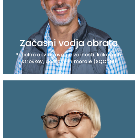
nadstropje
Obrat ključnih kazalnikov uspešnosti / izvajanje
dnevne rutine
Dvig moralne ravni / usposabljanje vodij v prvi
liniji
Začasni vodja obrata
Popolno obvladovanje varnosti, kakovosti,
stroškov, dostave in morale (SQCDM)
Tipična pooblastila
Neuspešno uvajanje vitkega poslovanja /