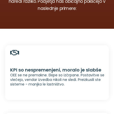
naredi razliko. Podjetja nas običajno pokličejo v
naslednje primere:
KPI so nespremenjeni, moralo je slabše
OEE se ne premakne. Ekipe so izčrpane. Postavitve se
vlečejo, vendar izvedba nikoli ne sledi. Preizkusili ste
sisteme - manjka le lastništvo.