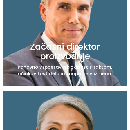
Tipična pooblastila
Odstopanja v izmenah/izpad v urniku
Nedoslednost delovanja linije
Odtegnitev nadzornika
Začasni direktor
proizvodnje
Ponovno vzpostavi skladnost s taktom,
učinkovitost dela in zaupanje v izmeno.