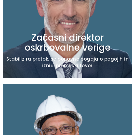
Zamuda dobavitelja / spirala logističnih
stroškov
Kaos v zalogah / odvisnost od hitrega pošiljanja
Izpad storitve prvega reda
Začasni direktor
oskrbovalne verige
Stabilizira pretok, se ponovno pogaja o pogojih in
izniči premijski tovor
Tipična pooblastila
Ponastavitev izvedbe izmene / odgovornost za