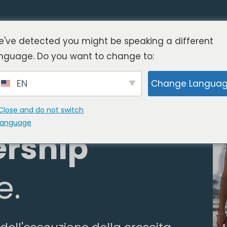
've detected you might be speaking a different
mercato e
nguage. Do you want to change to:
EN
Change Langua
 della
Close and do not switch
language
ership
e.