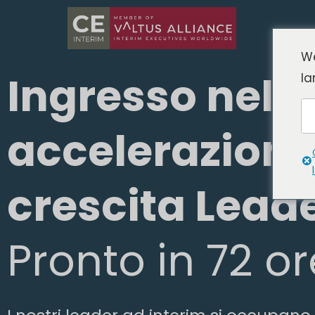
We
Ingresso nel 
la
accelerazione
crescita Lead
Pronto in 72 or