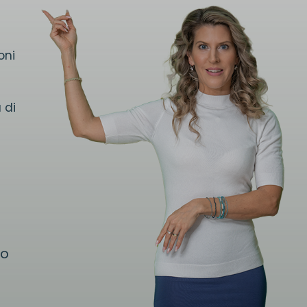
oni
 di
no