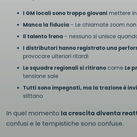
I GM locali sono troppo giovani
mettere in 
Manca la fiducia
- Le chiamate zoom non ri
Il talento frena
- nessuno si unisce quand
I distributori hanno registrato una perfo
provocare ulteriori ritardi
Le squadre regionali si ritirano
come
Le p
tensione sale
Tutti sono impegnati, ma la trazione è invi
slittano
In quel momento
la crescita diventa reat
confusi e le tempistiche sono confuse.