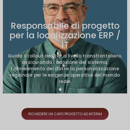
Mandati tipici
Responsabile di progetto
ERP in stallo in uno o più paesi
per la localizzazione ERP /
Cruscotti KPI non collegati
IT
Contrordine a livello locale o formazione
zero
Guida il rollout dell'ERP a livello transfrontaliero,
assicurando l'adozione del sistema,
l'allineamento dei dati e la personalizzazione
regionale per le esigenze operative del mondo
reale.
RICHIEDERE UN CAPO PROGETTO AD INTERIM