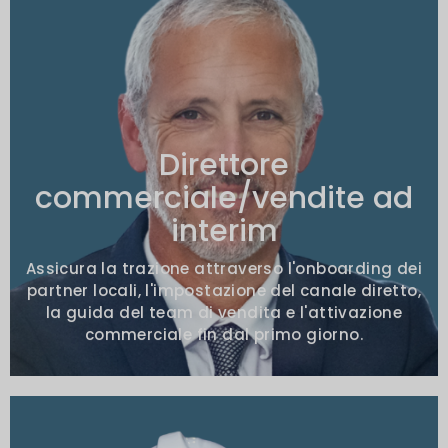
Mandati tipici
Team di vendita locale debole o canali
inattivi
Direttore
Distributori o partner disimpegnati
commerciale/vendite ad
interim
Nessun percorso di escalation per gli
obiettivi mancati
Assicura la trazione attraverso l'onboarding dei
partner locali, l'impostazione del canale diretto,
la guida del team di vendita e l'attivazione
commerciale fin dal primo giorno.