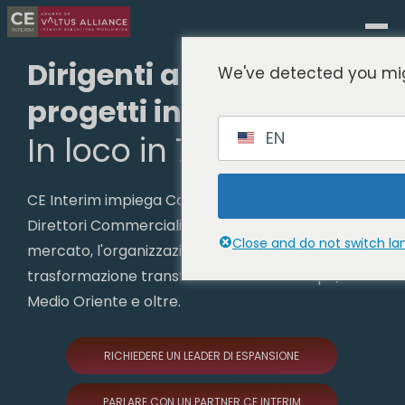
Dirigenti ad interim per
We've detected you mig
progetti internazionali
EN
In loco in 72 ore.
CE Interim impiega Country Manager, COO e
Direttori Commerciali per guidare l'ingresso nel
Close and do not switch l
mercato, l'organizzazione regionale o la
trasformazione transfrontaliera - in Europa,
Medio Oriente e oltre.
RICHIEDERE UN LEADER DI ESPANSIONE
PARLARE CON UN PARTNER CE INTERIM