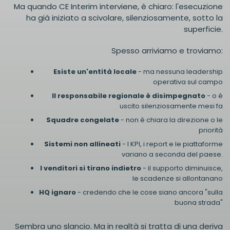
Ma quando CE Interim interviene, è chiaro: l'esecuzione
ha già iniziato a scivolare, silenziosamente, sotto la
superficie.
Spesso arriviamo e troviamo:
Esiste un'entità locale
- ma nessuna leadership
operativa sul campo
Il responsabile regionale è disimpegnato
- o è
uscito silenziosamente mesi fa
Squadre congelate
- non è chiara la direzione o le
priorità
Sistemi non allineati
- I KPI, i report e le piattaforme
variano a seconda del paese.
I venditori si tirano indietro
- il supporto diminuisce,
le scadenze si allontanano
HQ ignaro
- credendo che le cose siano ancora "sulla
buona strada"
Sembra uno slancio. Ma in realtà si tratta di una deriva