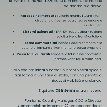
sforzi di internazionalizzazione ben finanziati iniziano
ad andare alla deriva:
Ingresso nel mercato
rallenta mentre i team interni
discutono di licenze locali, risorse umane e
conformità.
Sistemi aziendali -
ERP, KPI, reportistica - restano
isolati a livello transfrontaliero
Team commerciali
Manca il coordinamento e le
catene di fornitura si frammentano senza proprietà.
Passi falsi culturali
erodere la fiducia nei confronti di
partner, venditori o team locali
Quello che era iniziato come un intento strategico si
trasforma in una fase di stallo, con una perdita di
ricavi, di visibilità e di slancio.
È qui che
CE Interim
entra in scena.
Forniamo Country Manager, COO e Direttori
Commerciali ad interim in 72 ore per prendere il