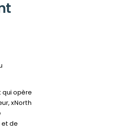
nt
u
t qui opère
ur, xNorth
e
 et de