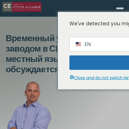
We've detected you mig
Временный управляющий
EN
заводом в США: Когда
местный язык не
обсуждается
Close and do not switch l