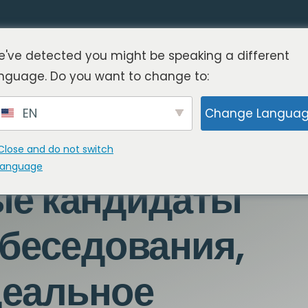
've detected you might be speaking a different
nguage. Do you want to change to:
EN
Change Langua
Close and do not switch
language
ые кандидаты
обеседования,
деальное