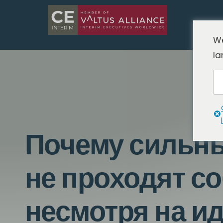
We
la
Почему сильн
не проходят с
несмотря на и