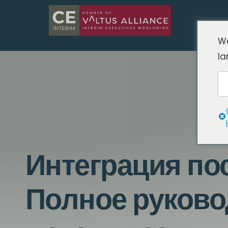
We
la
Интеграция по
Полное руково