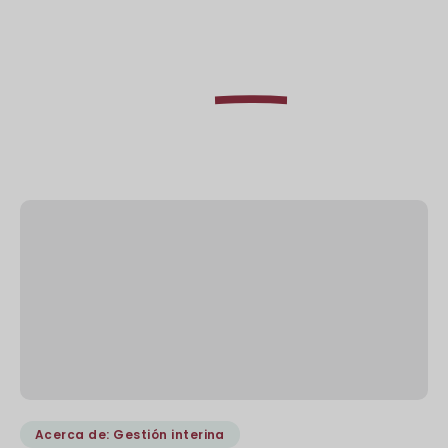
Aprenda a
como
Excel
Director interino
Acerca de: Gestión interina