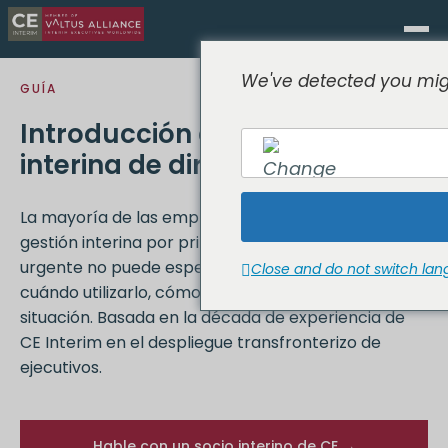
We've detected you migh
GUÍA
Introducción a la gestión
interina de directivos
La mayoría de las empresas se encuentran con la
gestión interina por primera vez cuando algo
EN
urgente no puede esperar. Esta guía explica qué es,
Close and do not switch la
cuándo utilizarlo, cómo funciona y si se aplica a su
situación. Basada en la década de experiencia de
CE Interim en el despliegue transfronterizo de
ejecutivos.
Hable con un socio interino de CE →