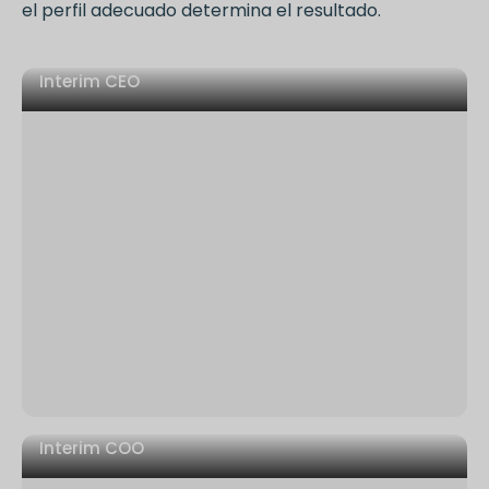
el perfil adecuado determina el resultado.
Interim CEO
Vacío de liderazgo tras una marcha repentina o
prevista
Crisis o transición de propiedad que requiere
autoridad inmediata
Los equipos y las partes interesadas no tienen
clara la dirección estratégica
Interim COO