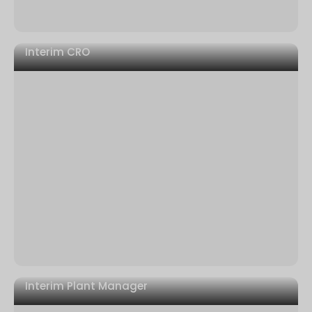
Interim CRO
Dificultades financieras con acreedores o
inversores que exigen medidas
El cambio se estanca porque el liderazgo interno
no puede mantenerse neutral
La propiedad de PE requiere un ejecutivo neutral
para su recuperación
Interim Plant Manager