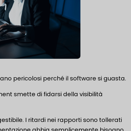
ano pericolosi perché il software si guasta.
t smette di fidarsi della visibilità
stibile. I ritardi nei rapporti sono tollerati
ementazione abbia semplicemente bisogno