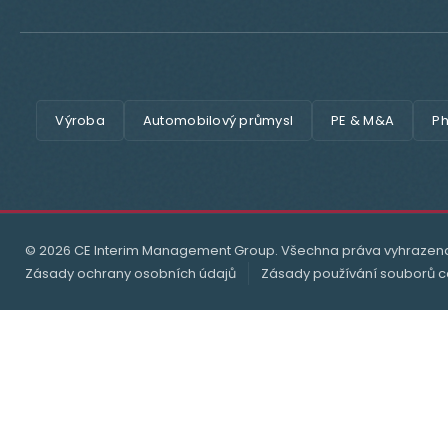
Výroba
Automobilový průmysl
PE & M&A
Ph
© 2026 CE Interim Management Group. Všechna práva vyhrazen
Zásady ochrany osobních údajů
Zásady používání souborů c