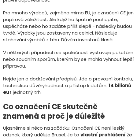
Pro mnoho výrobců, zejména mimo EU, je označení CE jen
papírová záležitost. Ale když ho špatně pochopíte,
uspěcháte nebo ho zadáte příliš slepě - následky budou
tvrdé. Výrobky jsou zastaveny na celnici. Následuje
stahování výrobků z trhu. Důvěra investorů klesá.
V některých případech se společnost vystavuje pokutám
nebo soudním sporům, kterým by se mohla vyhnout lepší
přípravou.
Nejde jen o dodržování předpisů. Jde o provozní kontrolu,
technickou důvěryhodnost a přístup k datům.
14 bilionů
eur
jednotný trh.
Co označení CE skutečně
znamená a proč je důležité
Ujasněme si něco na začátku: Označení CE není lesklý
odznak, který uděluje Brusel. Je to
vlastní prohlášení
že