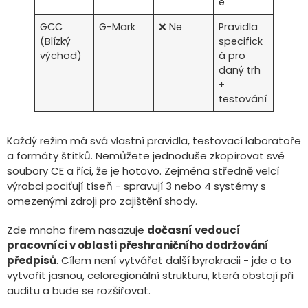
e
GCC
G-Mark
❌ Ne
Pravidla
(Blízký
specifick
východ)
á pro
daný trh
+
testování
Každý režim má svá vlastní pravidla, testovací laboratoře
a formáty štítků. Nemůžete jednoduše zkopírovat své
soubory CE a říci, že je hotovo. Zejména středně velcí
výrobci pociťují tíseň - spravují 3 nebo 4 systémy s
omezenými zdroji pro zajištění shody.
Zde mnoho firem nasazuje
dočasní vedoucí
pracovníci v oblasti přeshraničního dodržování
předpisů
. Cílem není vytvářet další byrokracii - jde o to
vytvořit jasnou, celoregionální strukturu, která obstojí při
auditu a bude se rozšiřovat.