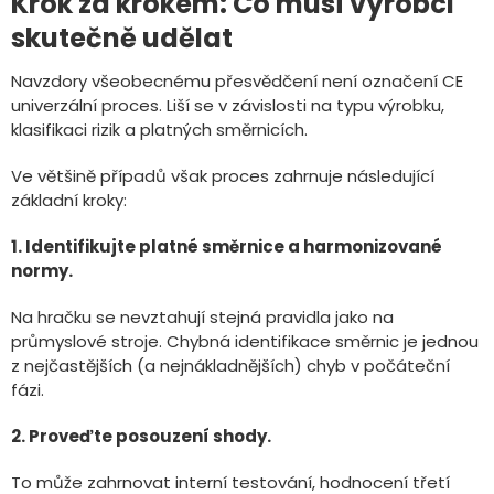
Krok za krokem: Co musí výrobci
skutečně udělat
Navzdory všeobecnému přesvědčení není označení CE
univerzální proces. Liší se v závislosti na typu výrobku,
klasifikaci rizik a platných směrnicích.
Ve většině případů však proces zahrnuje následující
základní kroky:
1. Identifikujte platné směrnice a harmonizované
normy.
Na hračku se nevztahují stejná pravidla jako na
průmyslové stroje. Chybná identifikace směrnic je jednou
z nejčastějších (a nejnákladnějších) chyb v počáteční
fázi.
2. Proveďte posouzení shody.
To může zahrnovat interní testování, hodnocení třetí