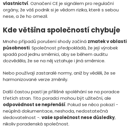
vlastnictví
. Označení CE je signálem pro regulační
orgány, že váš podnik si je vědom rizika, které s sebou
nese, a že ho omezil.
Kde většina společností chybuje
Mnoho případů porušení shody začíná
zmatek v oblasti
působnosti
. Společnost předpokládá, že její výrobek
spadá pod jednu směrnici, aby se během auditu
dozvěděla, že se na něj vztahuje i jiná směrnice.
Nebo používají zastaralé normy, aniž by věděli, že se
harmonizované verze změnily.
Další častou pastí je přílišné spoléhání se na poradce
třetích stran. Tito poradci mohou být užiteční, ale
odpovědnost se nepřenáší
. Pokud se něco pokazí -
neúplná dokumentace, neshoda, nedostatečná
sledovatelnost -.
vaše společnost nese důsledky
,
nikoliv poradenská společnost.