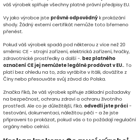
váš výrobek splňuje všechny platné právní předpisy EU.
Vy jako výrobce jste
právně odpovědný
k prokázání
shody. Žádný externí certifikát nemůže toto břemeno
přenést.
Pokud váš výrobek spadá pod některou z více než 20
směrnic CE - strojní zařízení, elektrická zařízení, hračky,
zdravotnické prostředky a další -.
bez platného
označení CE jej nemůžete legálně prodávat v EU.
. To
platí bez ohledu na to, zda vyrábíte v Itálii, dovážíte z
Číny nebo přesouváte svůj závod do Polska.
Značka říká, že váš výrobek splňuje základní požadavky
na bezpečnost, ochranu zdraví a ochranu životního
prostředí. Ale co je důležitější, říká.
odvedli jste práci
-
testování, dokumentaci, náležitou péči - a že jste
připraveni to prokázat, pokud vás o to požádají regulační
orgány nebo celníci.