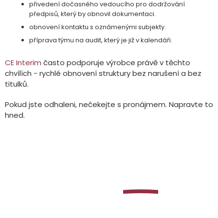
přivedení dočasného vedoucího pro dodržování
předpisů, který by obnovil dokumentaci.
obnovení kontaktu s oznámenými subjekty.
příprava týmu na audit, který je již v kalendáři.
CE Interim
často podporuje výrobce právě v těchto
chvílích - rychlé obnovení struktury bez narušení a bez
titulků.
Pokud jste odhaleni, nečekejte s pronájmem. Napravte to
hned.
Naučte se, jak
jako
Excel
dočasný manažer