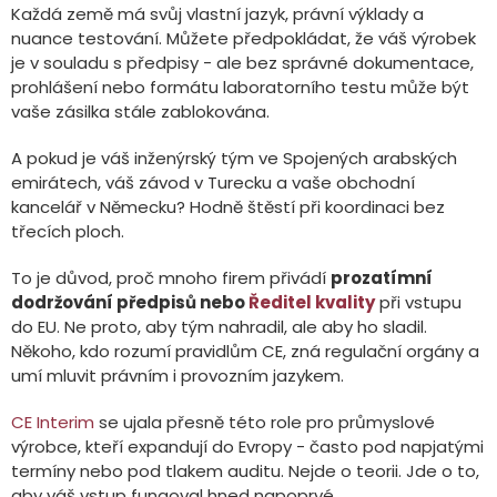
Každá země má svůj vlastní jazyk, právní výklady a
nuance testování. Můžete předpokládat, že váš výrobek
je v souladu s předpisy - ale bez správné dokumentace,
prohlášení nebo formátu laboratorního testu může být
vaše zásilka stále zablokována.
A pokud je váš inženýrský tým ve Spojených arabských
emirátech, váš závod v Turecku a vaše obchodní
kancelář v Německu? Hodně štěstí při koordinaci bez
třecích ploch.
To je důvod, proč mnoho firem přivádí
prozatímní
dodržování předpisů nebo
Ředitel kvality
při vstupu
do EU. Ne proto, aby tým nahradil, ale aby ho sladil.
Někoho, kdo rozumí pravidlům CE, zná regulační orgány a
umí mluvit právním i provozním jazykem.
CE Interim
se ujala přesně této role pro průmyslové
výrobce, kteří expandují do Evropy - často pod napjatými
termíny nebo pod tlakem auditu. Nejde o teorii. Jde o to,
aby váš vstup fungoval hned napoprvé.