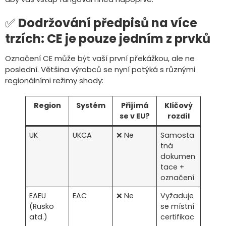
✅
Dodržování předpisů na více
trzích: CE je pouze jedním z prvků
Označení CE může být vaší první překážkou, ale ne
poslední. Většina výrobců se nyní potýká s různými
regionálními režimy shody:
Region
Systém
Přijímá
Klíčový
se v EU?
rozdíl
UK
UKCA
❌ Ne
Samosta
tná
dokumen
tace +
označení
EAEU
EAC
❌ Ne
Vyžaduje
(Rusko
se místní
atd.)
certifikac