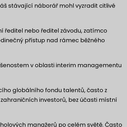
áš stávající náborář mohl vyzradit citlivé
ní ředitel nebo ředitel závodu, zatímco
e jedinečný přístup nad rámec běžného
zkušenostem v oblasti interim managementu
ího globálního fondu talentů, často z
ahraničních investorů, bez účasti místní
vrcholových manažerů po celém světě. Často