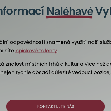
nformací
Vyh
Naléhavé
onální odpovědností znamená využití naší služ
í sítě.
špičkové talenty
.
ká znalost místních trhů a kultur a více než de
e nejen rychle obsadí důležité vedoucí pozic
KONTAKTUJTE NÁS