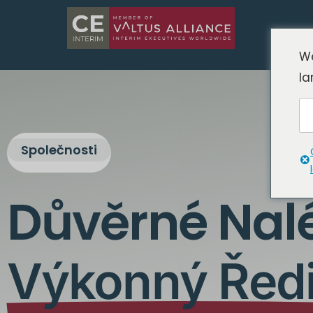
We
la
Společnosti
Důvěrné Nal
Výkonný Ředi