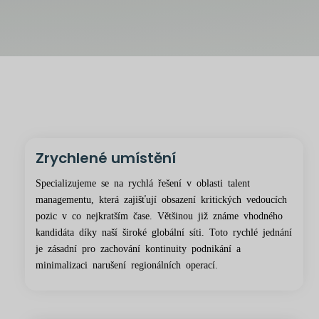
Zrychlené umístění
Specializujeme se na rychlá řešení v oblasti talent
managementu, která zajišťují obsazení kritických vedoucích
pozic v co nejkratším čase. Většinou již známe vhodného
kandidáta díky naší široké globální síti. Toto rychlé jednání
je zásadní pro zachování kontinuity podnikání a
minimalizaci narušení regionálních operací.