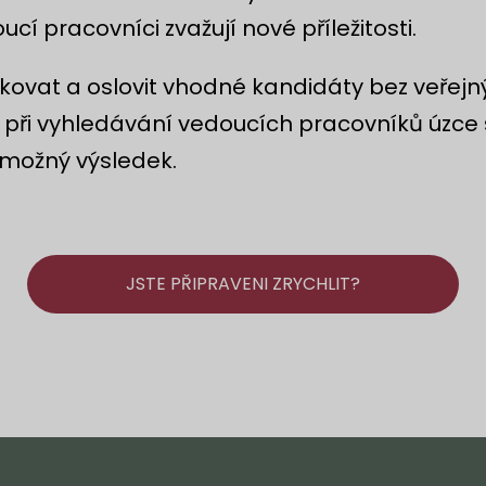
ucí pracovníci zvažují nové příležitosti.
ikovat a oslovit vhodné kandidáty bez veřej
cí při vyhledávání vedoucích pracovníků úzce
í možný výsledek.
JSTE PŘIPRAVENI ZRYCHLIT?