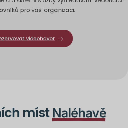
lé a diskrétní služby vyhledávání vedoucích
ovníků pro vaši organizaci.
ezervovat videohovor
ních míst
Naléhavě