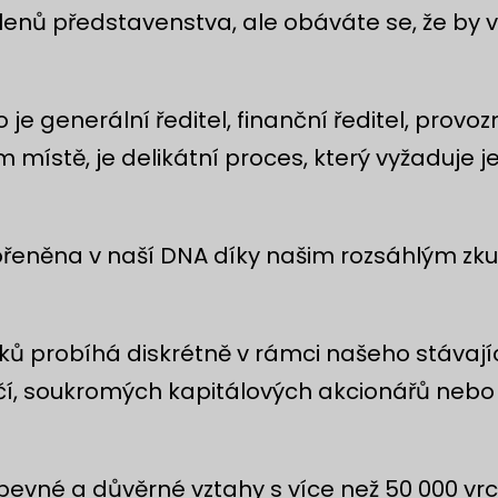
členů představenstva, ale obáváte se, že by v
e generální ředitel, finanční ředitel, provoz
ém místě, je delikátní proces, který vyžaduj
akořeněna v naší DNA díky našim rozsáhlým 
ů probíhá diskrétně v rámci našeho stávajíc
í, soukromých kapitálových akcionářů nebo z
i pevné a důvěrné vztahy s více než 50 000 