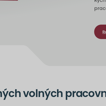
Rych
prac
R
ných volných pracov