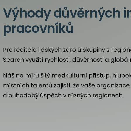
Výhody důvěrných i
pracovníků
Pro ředitele lidských zdrojů skupiny s regi
Search využití rychlosti, důvěrnosti a globáln
Náš na míru šitý mezikulturní přístup, hlubo
místních talentů zajistí, že vaše organizac
dlouhodobý úspěch v různých regionech.