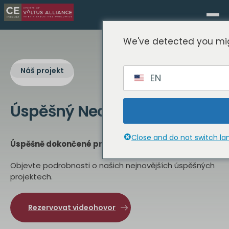
We've detected you mig
Náš projekt
EN
Úspěšný Nedávný
Projekt
Close and do not switch l
Úspěšně dokončené průběžné projekty
Objevte podrobnosti o našich nejnovějších úspěšných
projektech.
Rezervovat videohovor