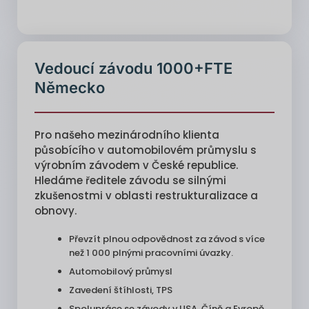
Vedoucí závodu 1000+FTE
Německo
Pro našeho mezinárodního klienta
působícího v automobilovém průmyslu s
výrobním závodem v České republice.
Hledáme ředitele závodu se silnými
zkušenostmi v oblasti restrukturalizace a
obnovy.
Převzít plnou odpovědnost za závod s více
než 1 000 plnými pracovními úvazky.
Automobilový průmysl
Zavedení štíhlosti, TPS
Spolupráce se závody v USA, Číně a Evropě.