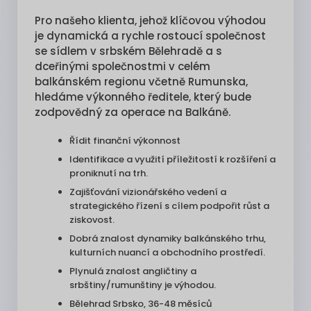
Pro našeho klienta, jehož klíčovou výhodou
je dynamická a rychle rostoucí společnost
se sídlem v srbském Bělehradě a s
dceřinými společnostmi v celém
balkánském regionu včetně Rumunska,
hledáme výkonného ředitele, který bude
zodpovědný za operace na Balkáně.
Řídit finanční výkonnost
Identifikace a využití příležitostí k rozšíření a
proniknutí na trh.
Zajišťování vizionářského vedení a
strategického řízení s cílem podpořit růst a
ziskovost.
Dobrá znalost dynamiky balkánského trhu,
kulturních nuancí a obchodního prostředí.
Plynulá znalost angličtiny a
srbštiny/rumunštiny je výhodou.
Bělehrad Srbsko, 36-48 měsíců