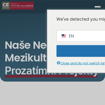
We've detected you mig
EN
Naše Nedávné
Mezikulturní
Close and do not switch l
Prozatímní Projekty