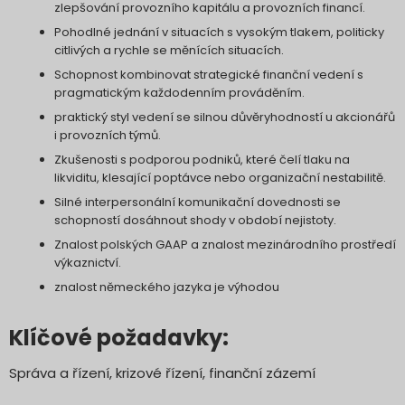
zlepšování provozního kapitálu a provozních financí.
Pohodlné jednání v situacích s vysokým tlakem, politicky
citlivých a rychle se měnících situacích.
Schopnost kombinovat strategické finanční vedení s
pragmatickým každodenním prováděním.
praktický styl vedení se silnou důvěryhodností u akcionářů
i provozních týmů.
Zkušenosti s podporou podniků, které čelí tlaku na
likviditu, klesající poptávce nebo organizační nestabilitě.
Silné interpersonální komunikační dovednosti se
schopností dosáhnout shody v období nejistoty.
Znalost polských GAAP a znalost mezinárodního prostředí
výkaznictví.
znalost německého jazyka je výhodou
Klíčové požadavky:
Správa a řízení, krizové řízení, finanční zázemí