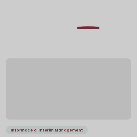
Naučte se, jak
jako
Excel
dočasný manažer
Informace o: Interim Management