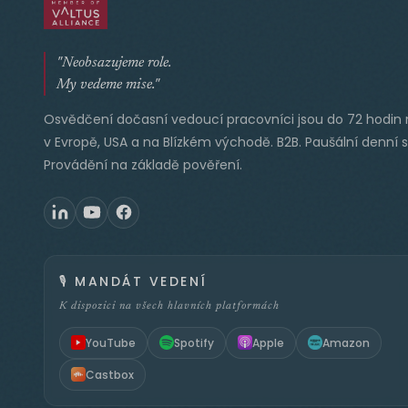
"Neobsazujeme role.
My vedeme mise."
Osvědčení dočasní vedoucí pracovníci jsou do 72 hodin 
v Evropě, USA a na Blízkém východě. B2B. Paušální denní 
Provádění na základě pověření.
🎙️
MANDÁT VEDENÍ
K dispozici na všech hlavních platformách
YouTube
Spotify
Apple
Amazon
Castbox