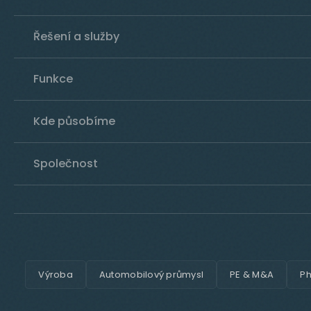
Řešení a služby
Funkce
Kde působíme
Společnost
Výroba
Automobilový průmysl
PE & M&A
Ph