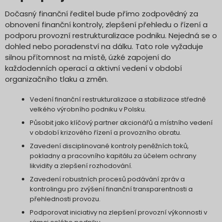
Dočasný finanční ředitel bude přímo zodpovědný za
obnovení finanční kontroly, zlepšení přehledu o řízení a
podporu provozní restrukturalizace podniku. Nejedná se o
dohled nebo poradenství na dálku. Tato role vyžaduje
silnou přítomnost na místě, úzké zapojení do
každodenních operací a aktivní vedení v období
organizačního tlaku a změn.
Vedení finanční restrukturalizace a stabilizace středně
velkého výrobního podniku v Polsku.
Působit jako klíčový partner akcionářů a místního vedení
v období krizového řízení a provozního obratu.
Zavedení disciplinované kontroly peněžních toků,
pokladny a pracovního kapitálu za účelem ochrany
likvidity a zlepšení rozhodování.
Zavedení robustních procesů podávání zpráv a
kontrolingu pro zvýšení finanční transparentnosti a
přehlednosti provozu.
Podporovat iniciativy na zlepšení provozní výkonnosti v