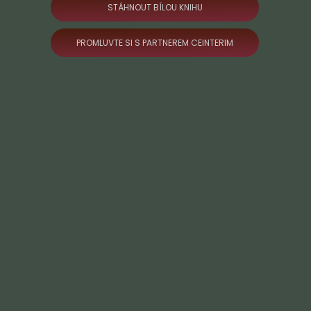
STÁHNOUT BÍLOU KNIHU
PROMLUVTE SI S PARTNEREM CEINTERIM