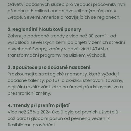
Odvětví dočasných služeb pro vedoucí pracovníky nyní
přesahuje 5 miliard eur - s dvouciferným růstem v
Evropě, Severní Americe a rozvíjejících se regionech.
2. Regionální hloubkové ponory
Zahrnuje podrobné trendy z více než 30 zemí - od
vyspělosti severských zemí po přijetí v zemích střední
a východní Evropy, změny v odvětvích LATAM a
transformační programy na Blízkém východě.
3. Spouštěče pro dočasné nasazení
Prozkoumejte strategické momenty, které vyžadují
dočasné talenty: po fúzi a akvizici, stěhování továrny,
digitální rozšiřování, krize na úrovni představenstva a
přeshraniční změny.
4. Trendy při prvním přijetí
Více než 25% z 2024 úkolů bylo od prvních uživatelů -
což odráží globální posun od pevného vedení k
flexibilnímu provádění.