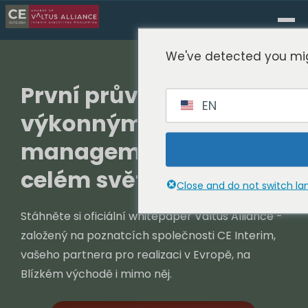
We've detected you mig
První průvodce
EN
výkonným interim
managementem po
celém světě
Close and do not switch l
Stáhněte si oficiální whitepaper Valtus Alliance -
založený na poznatcích společnosti CE Interim,
vašeho partnera pro realizaci v Evropě, na
Blízkém východě i mimo něj.