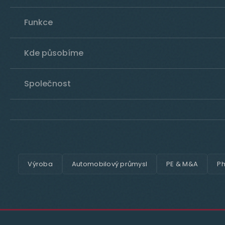
Funkce
Kde působíme
Společnost
Výroba
Automobilový průmysl
PE & M&A
Ph