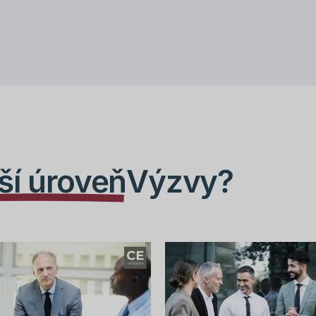
ší úroveň
Výzvy?