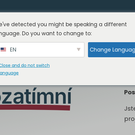
've detected you might be speaking a different
nguage. Do you want to change to:
EN
Change Langua
Close and do not switch
language
zatímní
Pos
Jst
pro