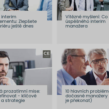
interim
Vítězné myšlení: Co
mentu: Zlepšete
úspěšného interim
riéru ještě dnes
manažera
á prozatímní mise:
10 hlavních problém
efinovat - klíčové
dočasné manažery (
 a strategie
je překonat)