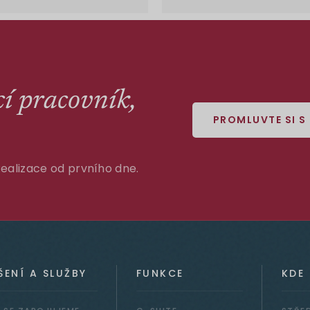
cí pracovník,
PROMLUVTE SI S
Realizace od prvního dne.
ŠENÍ A SLUŽBY
FUNKCE
KDE