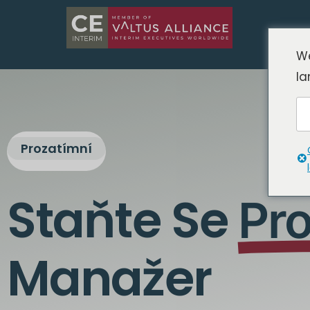
We
la
Prozatímní
Staňte Se
Pro
Manažer