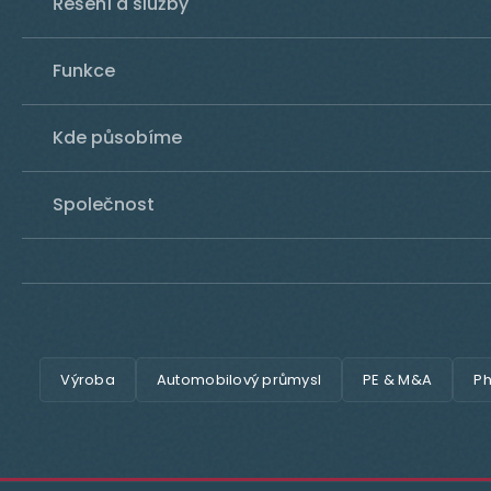
Řešení a služby
Funkce
Kde působíme
Společnost
Výroba
Automobilový průmysl
PE & M&A
Ph