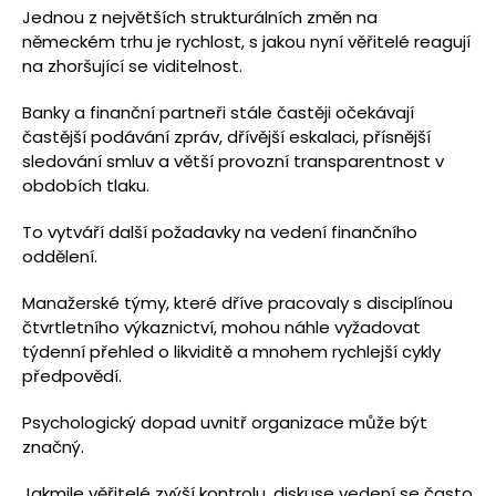
Jednou z největších strukturálních změn na
německém trhu je rychlost, s jakou nyní věřitelé reagují
na zhoršující se viditelnost.
Banky a finanční partneři stále častěji očekávají
častější podávání zpráv, dřívější eskalaci, přísnější
sledování smluv a větší provozní transparentnost v
obdobích tlaku.
To vytváří další požadavky na vedení finančního
oddělení.
Manažerské týmy, které dříve pracovaly s disciplínou
čtvrtletního výkaznictví, mohou náhle vyžadovat
týdenní přehled o likviditě a mnohem rychlejší cykly
předpovědí.
Psychologický dopad uvnitř organizace může být
značný.
Jakmile věřitelé zvýší kontrolu, diskuse vedení se často