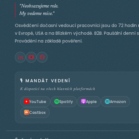
"Neobsazujeme role.
My vedeme mise."
Osvědčení dočasní vedoucí pracovníci jsou do 72 hodin 
v Evropě, USA a na Blízkém východě. B2B. Paušální denní 
Provádění na základě pověření.
🎙️
MANDÁT VEDENÍ
K dispozici na všech hlavních platformách
YouTube
Spotify
Apple
Amazon
Castbox