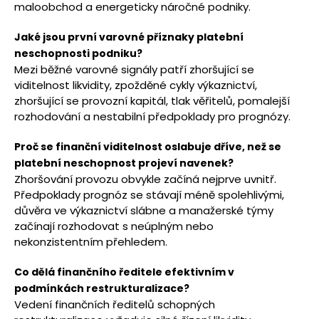
maloobchod a energeticky náročné podniky.
Jaké jsou první varovné příznaky platební
neschopnosti podniku?
Mezi běžné varovné signály patří zhoršující se
viditelnost likvidity, zpožděné cykly výkaznictví,
zhoršující se provozní kapitál, tlak věřitelů, pomalejší
rozhodování a nestabilní předpoklady pro prognózy.
Proč se finanční viditelnost oslabuje dříve, než se
platební neschopnost projeví navenek?
Zhoršování provozu obvykle začíná nejprve uvnitř.
Předpoklady prognóz se stávají méně spolehlivými,
důvěra ve výkaznictví slábne a manažerské týmy
začínají rozhodovat s neúplným nebo
nekonzistentním přehledem.
Co dělá finančního ředitele efektivním v
podmínkách restrukturalizace?
Vedení finančních ředitelů schopných