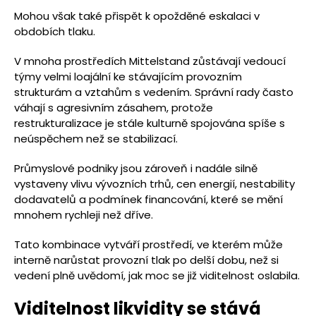
Mohou však také přispět k opožděné eskalaci v
obdobích tlaku.
V mnoha prostředích Mittelstand zůstávají vedoucí
týmy velmi loajální ke stávajícím provozním
strukturám a vztahům s vedením. Správní rady často
váhají s agresivním zásahem, protože
restrukturalizace je stále kulturně spojována spíše s
neúspěchem než se stabilizací.
Průmyslové podniky jsou zároveň i nadále silně
vystaveny vlivu vývozních trhů, cen energií, nestability
dodavatelů a podmínek financování, které se mění
mnohem rychleji než dříve.
Tato kombinace vytváří prostředí, ve kterém může
interně narůstat provozní tlak po delší dobu, než si
vedení plně uvědomí, jak moc se již viditelnost oslabila.
Viditelnost likvidity se stává