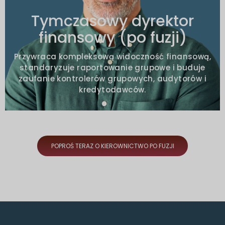
Czysta struktura P&L i dane
Tymczasowy dyrektor
podstawowe
finansowy (po fuzji)
Zadowolenie grupy, banków i zarządu
bez niespodzianek
Przywraca kompleksową widoczność finansową,
standaryzuje raportowanie grupowe i buduje
zaufanie kontrolerów grupowych, audytorów i
kredytodawców.
POPROŚ TERAZ O KIEROWNICTWO PO FUZJI