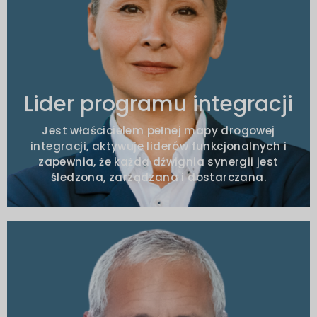
Typowe mandaty
Trakcja międzyfunkcyjna i realizacja
kamieni milowych
Zarządzanie kartą wyników synergii
Lider programu integracji
Dostosowanie do interesariuszy i
SteerCo
Jest właścicielem pełnej mapy drogowej
integracji, aktywuje liderów funkcjonalnych i
zapewnia, że każda dźwignia synergii jest
śledzona, zarządzana i dostarczana.
Typowe mandaty