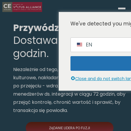
We've detected you mig
Przywództwo po fuzji.
Dostawa w ciągu 72
EN
godzin.
Niezależnie od tego, czy chodzi o tarcia
kulturowe, nakładanie się systemów, czy chaos
Close and do not switch l
po przejęciu - wdrażamy tymczasowych
menedżerów ds. integracji w ciągu 72 godzin, aby
przejąć kontrolę, chronić wartość i sprawić, by
transakcja się powiodła.
ŻĄDANIE LIDERA PO FUZJI