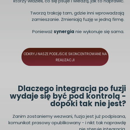
którzy widzieli, co się psuje i wiedzą, jak to naprawić.
Tworzą trakcję tam, gdzie inni wprowadzają
zamieszanie. Zmieniają fuzję w jedną firmę.
Ponieważ
synergia
nie wykonuje się sama.
ODKRYJ NASZE PODEJŚCIE SKONCENTROWANE NA
REALIZACJI
Dlaczego integracja po fuzji
wydaje się być pod kontrolą -
dopóki tak nie jest?
Zanim zostaniemy wezwani, fuzja jest już podpisana,
komunikat prasowy opublikowany - i nikt tak naprawdę
nie steruje integracją.