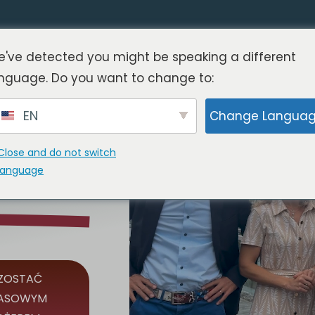
've detected you might be speaking a different
orady
nguage. Do you want to change to:
EN
Change Langua
Close and do not switch
language
ZOSTAĆ
ASOWYM