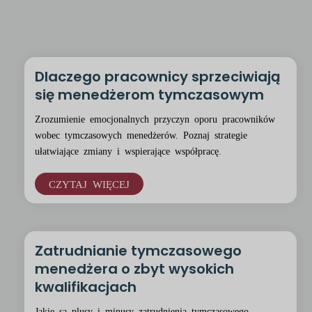
Dlaczego pracownicy sprzeciwiają
się menedżerom tymczasowym
Zrozumienie emocjonalnych przyczyn oporu pracowników
wobec tymczasowych menedżerów. Poznaj strategie
ułatwiające zmiany i wspierające współpracę.
CZYTAJ WIĘCEJ
Zatrudnianie tymczasowego
menedżera o zbyt wysokich
kwalifikacjach
Jakie są plusy i minusy zatrudnienia tymczasowego