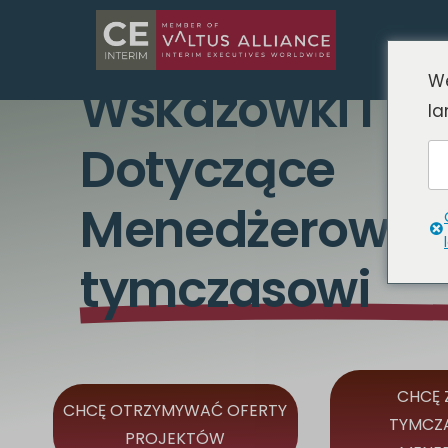
We
Wskazówki I P
la
Dotyczące
Menedżerowie
tymczasowi
CHCĘ 
CHCĘ OTRZYMYWAĆ OFERTY
TYMCZ
PROJEKTÓW