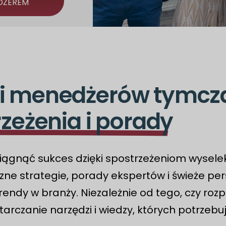
DŻEREM
ji menedżerów tymcz
zeżenia i porady
osiągnąć sukces dzięki spostrzeżeniom wys
zne strategie, porady ekspertów i świeże pe
rendy w branży. Niezależnie od tego, czy roz
czanie narzędzi i wiedzy, których potrzebuje