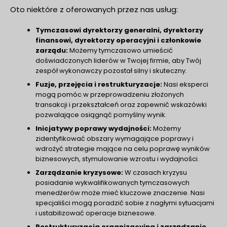
Oto niektóre z oferowanych przez nas usług:
Tymczasowi dyrektorzy generalni, dyrektorzy
finansowi, dyrektorzy operacyjni i członkowie
zarządu:
Możemy tymczasowo umieścić
doświadczonych liderów w Twojej firmie, aby Twój
zespół wykonawczy pozostał silny i skuteczny.
Fuzje, przejęcia i restrukturyzacje:
Nasi eksperci
mogą pomóc w przeprowadzeniu złożonych
transakcji i przekształceń oraz zapewnić wskazówki
pozwalające osiągnąć pomyślny wynik.
Inicjatywy poprawy wydajności:
Możemy
zidentyfikować obszary wymagające poprawy i
wdrożyć strategie mające na celu poprawę wyników
biznesowych, stymulowanie wzrostu i wydajności.
Zarządzanie kryzysowe:
W czasach kryzysu
posiadanie wykwalifikowanych tymczasowych
menedżerów może mieć kluczowe znaczenie. Nasi
specjaliści mogą poradzić sobie z nagłymi sytuacjami
i ustabilizować operacje biznesowe.
Restrukturyzacja organizacyjna i zarządzanie