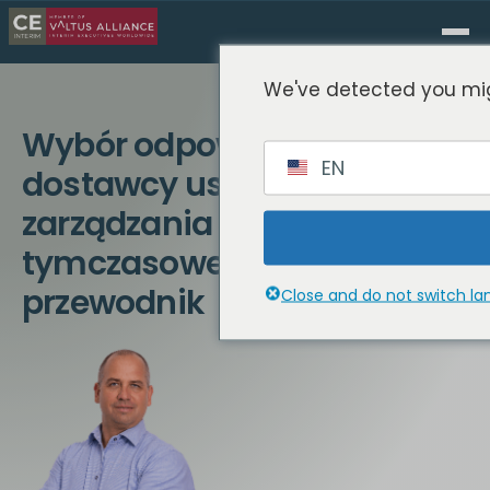
We've detected you mig
Wybór odpowiedniego
EN
dostawcy usług
zarządzania
tymczasowego: Kompletny
przewodnik
Close and do not switch l