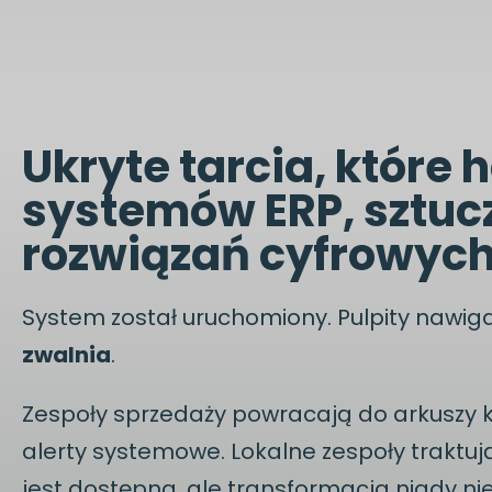
Ukryte tarcia, które
systemów ERP, sztuczn
rozwiązań cyfrowyc
System został uruchomiony. Pulpity nawigac
zwalnia
.
Zespoły sprzedaży powracają do arkuszy k
alerty systemowe. Lokalne zespoły traktują 
jest dostępna, ale transformacja nigdy ni