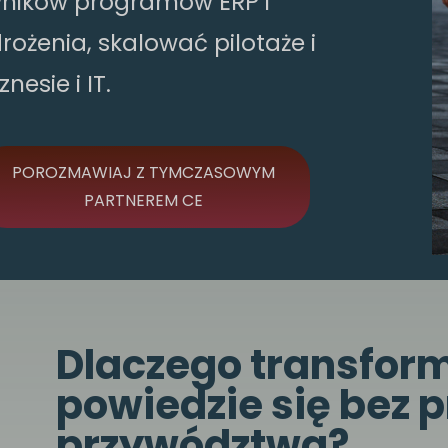
ników programów ERP i
ożenia, skalować pilotaże i
esie i IT.
POROZMAWIAJ Z TYMCZASOWYM
PARTNEREM CE
Dlaczego transform
powiedzie się bez
przywództwa?