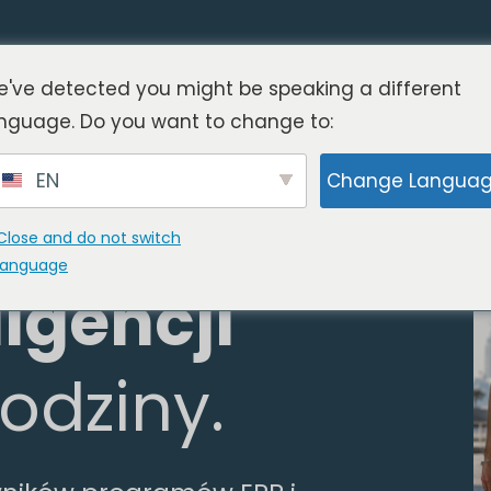
've detected you might be speaking a different
w zakresie
nguage. Do you want to change to:
EN
Change Langua
cyfrowej i
Close and do not switch
language
ligencji
odziny.