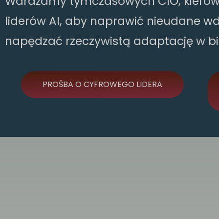
Wdrażamy tymczasowych CIO, kierow
liderów AI, aby naprawić nieudane wdr
napędzać rzeczywistą adaptację w bizn
PROŚBA O CYFROWEGO LIDERA