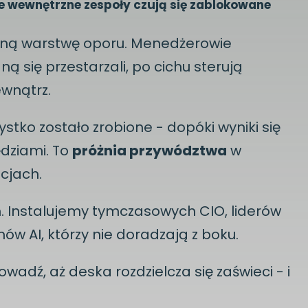
e wewnętrzne zespoły czują się zablokowane
jną warstwę oporu. Menedżerowie
ą się przestarzali, po cichu sterują
ewnątrz.
stko zostało zrobione - dopóki wyniki się
ędziami. To
próżnia przywództwa
w
acjach.
. Instalujemy tymczasowych CIO, liderów
w AI, którzy nie doradzają z boku.
rowadź, aż deska rozdzielcza się zaświeci - i