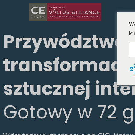
We
Przywództwo 
la
transformacji 
sztucznej inte
Gotowy w 72 g