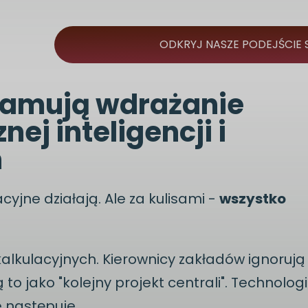
ODKRYJ NASZE PODEJŚCIE
 hamują wdrażanie
ej inteligencji i
h
yjne działają. Ale za kulisami -
wszystko
alkulacyjnych. Kierownicy zakładów ignorują
to jako "kolejny projekt centrali". Technolog
e następuje.