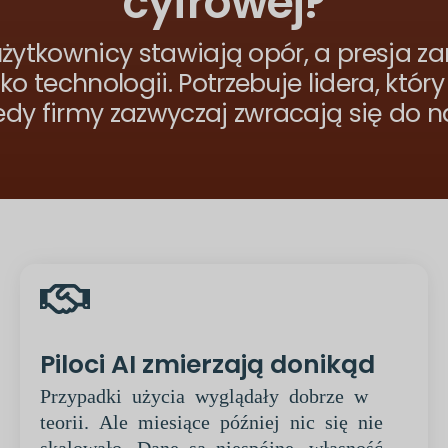
cyfrowej?
użytkownicy stawiają opór, a presja za
 technologii. Potrzebuje lidera, który
edy firmy zazwyczaj zwracają się do n
Piloci AI zmierzają donikąd
Przypadki użycia wyglądały dobrze w
teorii. Ale miesiące później nic się nie
skalowało. Dane są niespójne, własność