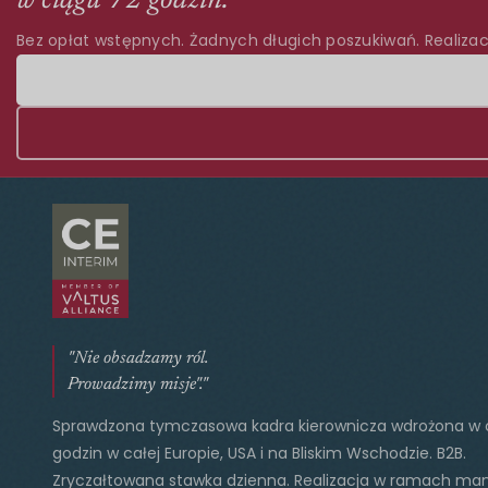
w ciągu 72 godzin.
Bez opłat wstępnych. Żadnych długich poszukiwań. Realizac
"Nie obsadzamy ról.
Prowadzimy misje"."
Sprawdzona tymczasowa kadra kierownicza wdrożona w 
godzin w całej Europie, USA i na Bliskim Wschodzie. B2B.
Zryczałtowana stawka dzienna. Realizacja w ramach ma