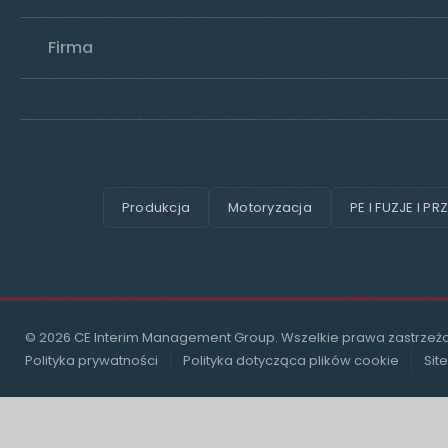
Firma
Produkcja
Motoryzacja
PE I FUZJE I PR
© 2026 CE Interim Management Group. Wszelkie prawa zastrzeż
Polityka prywatności
Polityka dotycząca plików cookie
Sit