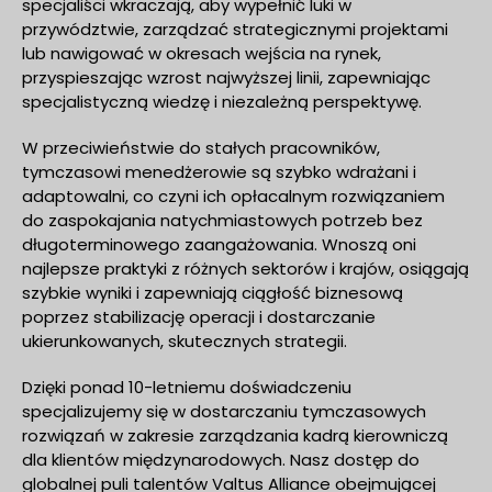
specjaliści wkraczają, aby wypełnić luki w
przywództwie, zarządzać strategicznymi projektami
lub nawigować w okresach wejścia na rynek,
przyspieszając wzrost najwyższej linii, zapewniając
specjalistyczną wiedzę i niezależną perspektywę.
W przeciwieństwie do stałych pracowników,
tymczasowi menedżerowie są szybko wdrażani i
adaptowalni, co czyni ich opłacalnym rozwiązaniem
do zaspokajania natychmiastowych potrzeb bez
długoterminowego zaangażowania. Wnoszą oni
najlepsze praktyki z różnych sektorów i krajów, osiągają
szybkie wyniki i zapewniają ciągłość biznesową
poprzez stabilizację operacji i dostarczanie
ukierunkowanych, skutecznych strategii.
Dzięki ponad 10-letniemu doświadczeniu
specjalizujemy się w dostarczaniu tymczasowych
rozwiązań w zakresie zarządzania kadrą kierowniczą
dla klientów międzynarodowych. Nasz dostęp do
globalnej puli talentów Valtus Alliance obejmującej