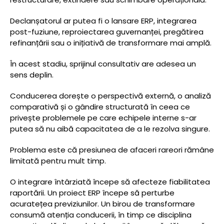
Declanșatorul ar putea fi o lansare ERP, integrarea
post-fuziune, reproiectarea guvernanței, pregătirea
refinanțării sau o inițiativă de transformare mai amplă.
În acest stadiu, sprijinul consultativ are adesea un
sens deplin.
Conducerea dorește o perspectivă externă, o analiză
comparativă și o gândire structurată în ceea ce
privește problemele pe care echipele interne s-ar
putea să nu aibă capacitatea de a le rezolva singure.
Problema este că presiunea de afaceri rareori rămâne
limitată pentru mult timp.
O integrare întârziată începe să afecteze fiabilitatea
raportării. Un proiect ERP începe să perturbe
acuratețea previziunilor. Un birou de transformare
consumă atenția conducerii, în timp ce disciplina