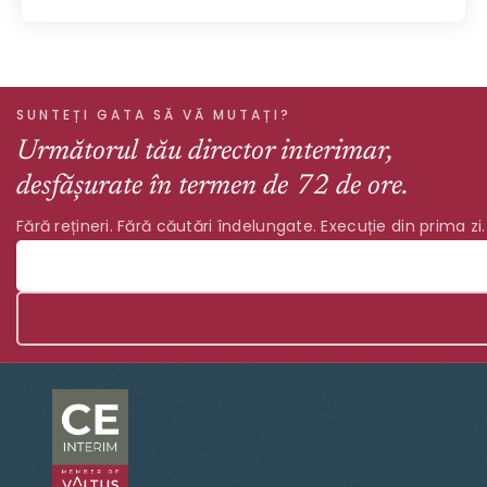
SUNTEȚI GATA SĂ VĂ MUTAȚI?
Următorul tău director interimar,
desfășurate în termen de 72 de ore.
Fără rețineri. Fără căutări îndelungate. Execuție din prima zi.