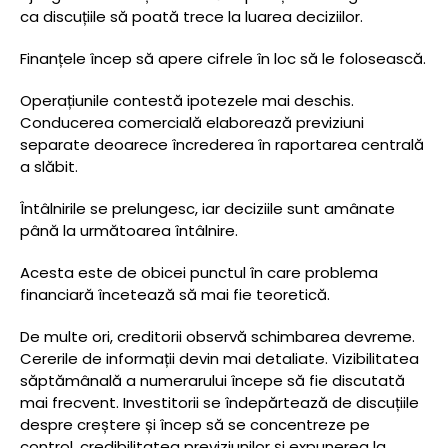
ca discuțiile să poată trece la luarea deciziilor.
Finanțele încep să apere cifrele în loc să le folosească.
Operațiunile contestă ipotezele mai deschis.
Conducerea comercială elaborează previziuni
separate deoarece încrederea în raportarea centrală
a slăbit.
Întâlnirile se prelungesc, iar deciziile sunt amânate
până la următoarea întâlnire.
Acesta este de obicei punctul în care problema
financiară încetează să mai fie teoretică.
De multe ori, creditorii observă schimbarea devreme.
Cererile de informații devin mai detaliate. Vizibilitatea
săptămânală a numerarului începe să fie discutată
mai frecvent. Investitorii se îndepărtează de discuțiile
despre creștere și încep să se concentreze pe
control, credibilitatea previziunilor și expunerea la