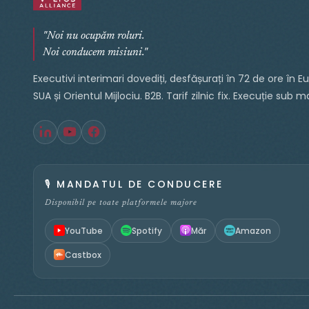
"Noi nu ocupăm roluri.
Noi conducem misiuni."
Executivi interimari dovediți, desfășurați în 72 de ore în E
SUA și Orientul Mijlociu. B2B. Tarif zilnic fix. Execuție sub 
🎙️
MANDATUL DE CONDUCERE
Disponibil pe toate platformele majore
YouTube
Spotify
Măr
Amazon
Castbox