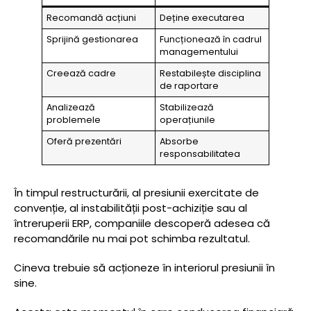
Recomandă acțiuni
Deține executarea
Sprijină gestionarea
Funcționează în cadrul
managementului
Creează cadre
Restabilește disciplina
de raportare
Analizează
Stabilizează
problemele
operațiunile
Oferă prezentări
Absorbe
responsabilitatea
În timpul restructurării, al presiunii exercitate de
convenție, al instabilității post-achiziție sau al
întreruperii ERP, companiile descoperă adesea că
recomandările nu mai pot schimba rezultatul.
Cineva trebuie să acționeze în interiorul presiunii în
sine.