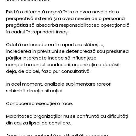
Există o diferență majoră între a avea nevoie de o
perspectivă externă și a avea nevoie de o persoană
pregătită să absoarbă responsabilitatea operațională
în cadrul întreprinderii înseși.
Odată ce încrederea în raportare slăbește,
încrederea în previziuni se deteriorează sau presiunea
părților interesate începe să influențeze
comportamentul conducerii, organizația a depășit
deja, de obicei, faza pur consultativă.
În acel moment, analizele suplimentare rareori
schimbă direcția situației.
Conducerea execuției o face.
Majoritatea organizațiilor nu se confruntă cu dificultăți
din cauza lipsei de consiliere.
Acestea se confruntă cu dificultăți deoarece