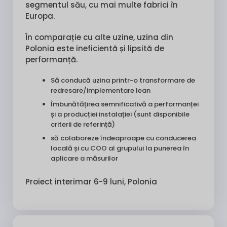
segmentul său, cu mai multe fabrici în
Europa.
În comparație cu alte uzine, uzina din
Polonia este ineficientă și lipsită de
performanță.
Să conducă uzina printr-o transformare de
redresare/implementare lean
Îmbunătățirea semnificativă a performanței
și a producției instalației (sunt disponibile
criterii de referință)
să colaboreze îndeaproape cu conducerea
locală și cu COO al grupului la punerea în
aplicare a măsurilor
Proiect interimar 6-9 luni, Polonia