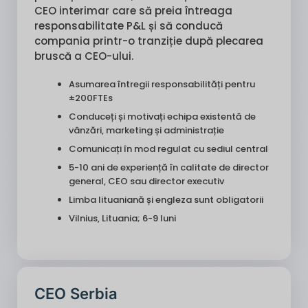
CEO interimar care să preia întreaga
responsabilitate P&L și să conducă
compania printr-o tranziție după plecarea
bruscă a CEO-ului.
Asumarea întregii responsabilități pentru
±200FTEs
Conduceți și motivați echipa existentă de
vânzări, marketing și administrație
Comunicați în mod regulat cu sediul central
5-10 ani de experiență în calitate de director
general, CEO sau director executiv
Limba lituaniană și engleza sunt obligatorii
Vilnius, Lituania; 6-9 luni
CEO Serbia