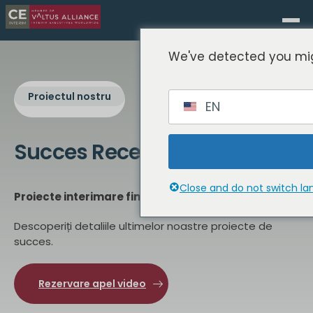
We've detected you mig
Proiectul nostru
EN
Succes Recent
Proiect
Close and do not switch l
Proiecte interimare finalizate cu succes
Descoperiți detaliile ultimelor noastre proiecte de
succes.
Rezervare apel video