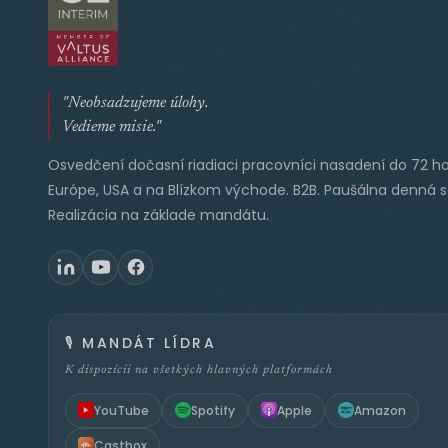
"Neobsadzujeme úlohy.
Vedieme misie."
Osvedčení dočasní riadiaci pracovníci nasadení do 72 ho
Európe, USA a na Blízkom východe. B2B. Paušálna denná 
Realizácia na základe mandátu.
🎙️
MANDÁT LÍDRA
K dispozícii na všetkých hlavných platformách
YouTube
Spotify
Apple
Amazon
Castbox