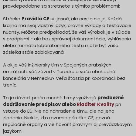
pravdepodobne sa stretnete s týmito problémami:
Stránka
Pravidlá CE
sú jasné, ale cesta nie je. Každá
krajina má svoj vlastný jazyk, právne výklady a testovacie
nuansy. Môžete predpokladať, že váš výrobok je v súlade
s predpismi - ale bez správnej dokumentácie, vyhlásenia
alebo formátu laboratórneho testu môže byť vaša
zásielka stále zablokovaná.
A ak je váš inžiniersky tím v Spojených arabských
emirátoch, váš závod v Turecku a vaša obchodná
kancelária v Nemecku? Veľa šťastia pri koordinácii bez
treníc.
To je dôvod, prečo mnohé firmy využívajú
predbežné
dodržiavanie predpisov alebo
Riaditeľ Kvality
pri
vstupe do EÚ. Nie na nahradenie tímu, ale na jeho
zladenie. Niekto, kto rozumie príručke CE, pozná
regulačné orgány a vie hovoriť právnym aj prevádzkovým
jazykom.