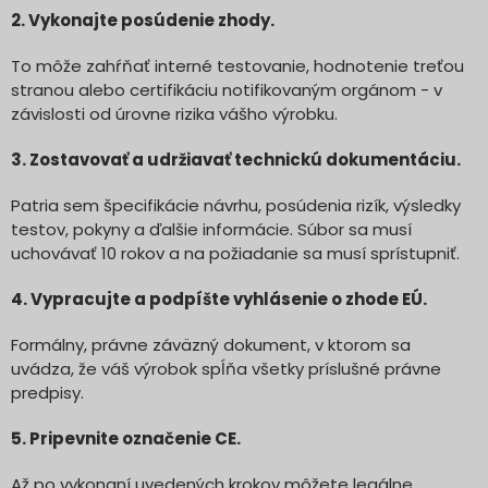
2. Vykonajte posúdenie zhody.
To môže zahŕňať interné testovanie, hodnotenie treťou
stranou alebo certifikáciu notifikovaným orgánom - v
závislosti od úrovne rizika vášho výrobku.
3. Zostavovať a udržiavať technickú dokumentáciu.
Patria sem špecifikácie návrhu, posúdenia rizík, výsledky
testov, pokyny a ďalšie informácie. Súbor sa musí
uchovávať 10 rokov a na požiadanie sa musí sprístupniť.
4. Vypracujte a podpíšte vyhlásenie o zhode EÚ.
Formálny, právne záväzný dokument, v ktorom sa
uvádza, že váš výrobok spĺňa všetky príslušné právne
predpisy.
5. Pripevnite označenie CE.
Až po vykonaní uvedených krokov môžete legálne