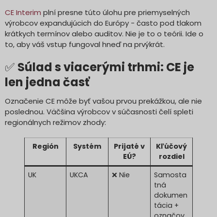
CE Interim
plní presne túto úlohu pre priemyselných
výrobcov expandujúcich do Európy - často pod tlakom
krátkych termínov alebo auditov. Nie je to o teórii. Ide o
to, aby váš vstup fungoval hneď na prvýkrát.
✅
Súlad s viacerými trhmi: CE je
len jedna časť
Označenie CE môže byť vašou prvou prekážkou, ale nie
poslednou. Väčšina výrobcov v súčasnosti čelí spleti
regionálnych režimov zhody:
Región
Systém
Prijaté v
Kľúčový
EÚ?
rozdiel
UK
UKCA
❌ Nie
Samosta
tná
dokumen
tácia +
označov