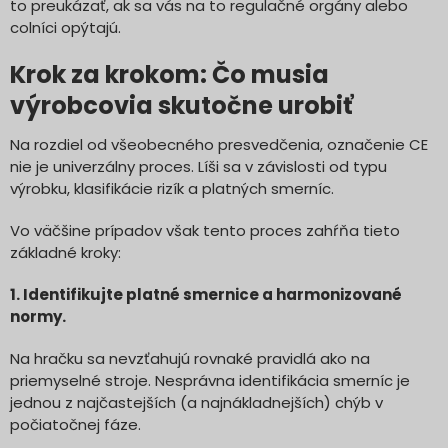
to preukázať, ak sa vás na to regulačné orgány alebo
colníci opýtajú.
Krok za krokom: Čo musia
výrobcovia skutočne urobiť
Na rozdiel od všeobecného presvedčenia, označenie CE
nie je univerzálny proces. Líši sa v závislosti od typu
výrobku, klasifikácie rizík a platných smerníc.
Vo väčšine prípadov však tento proces zahŕňa tieto
základné kroky:
1. Identifikujte platné smernice a harmonizované
normy.
Na hračku sa nevzťahujú rovnaké pravidlá ako na
priemyselné stroje. Nesprávna identifikácia smerníc je
jednou z najčastejších (a najnákladnejších) chýb v
počiatočnej fáze.