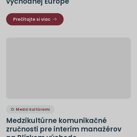
východnej Európe
Prečítajte si viac
O: Medzi kultúrami
Medzikultúrne komunikačné
zručnosti pre interim manažérov