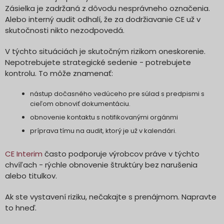
Zásielka je zadržaná z dôvodu nesprávneho označenia.
Alebo interný audit odhalí, že za dodržiavanie CE už v
skutočnosti nikto nezodpovedá.
V týchto situáciách je skutočným rizikom oneskorenie.
Nepotrebujete strategické sedenie - potrebujete
kontrolu. To môže znamenať:
nástup dočasného vedúceho pre súlad s predpismi s
cieľom obnoviť dokumentáciu.
obnovenie kontaktu s notifikovanými orgánmi
príprava tímu na audit, ktorý je už v kalendári.
CE Interim
často podporuje výrobcov práve v týchto
chvíľach - rýchle obnovenie štruktúry bez narušenia
alebo titulkov.
Ak ste vystavení riziku, nečakajte s prenájmom. Napravte
to hneď.