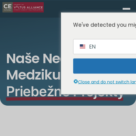
We've detected you mig
EN
Naše Nedávne
Medzikultúrne
Close and do not switch l
Priebežné Projekty