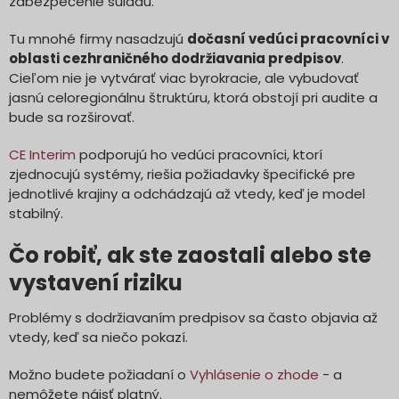
zabezpečenie súladu.
Tu mnohé firmy nasadzujú
dočasní vedúci pracovníci v
oblasti cezhraničného dodržiavania predpisov
.
Cieľom nie je vytvárať viac byrokracie, ale vybudovať
jasnú celoregionálnu štruktúru, ktorá obstojí pri audite a
bude sa rozširovať.
CE Interim
podporujú ho vedúci pracovníci, ktorí
zjednocujú systémy, riešia požiadavky špecifické pre
jednotlivé krajiny a odchádzajú až vtedy, keď je model
stabilný.
Čo robiť, ak ste zaostali alebo ste
vystavení riziku
Problémy s dodržiavaním predpisov sa často objavia až
vtedy, keď sa niečo pokazí.
Možno budete požiadaní o
Vyhlásenie o zhode
- a
nemôžete nájsť platný.