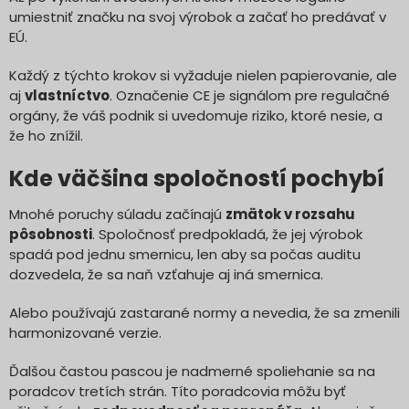
umiestniť značku na svoj výrobok a začať ho predávať v
EÚ.
Každý z týchto krokov si vyžaduje nielen papierovanie, ale
aj
vlastníctvo
. Označenie CE je signálom pre regulačné
orgány, že váš podnik si uvedomuje riziko, ktoré nesie, a
že ho znížil.
Kde väčšina spoločností pochybí
Mnohé poruchy súladu začínajú
zmätok v rozsahu
pôsobnosti
. Spoločnosť predpokladá, že jej výrobok
spadá pod jednu smernicu, len aby sa počas auditu
dozvedela, že sa naň vzťahuje aj iná smernica.
Alebo používajú zastarané normy a nevedia, že sa zmenili
harmonizované verzie.
Ďalšou častou pascou je nadmerné spoliehanie sa na
poradcov tretích strán. Títo poradcovia môžu byť