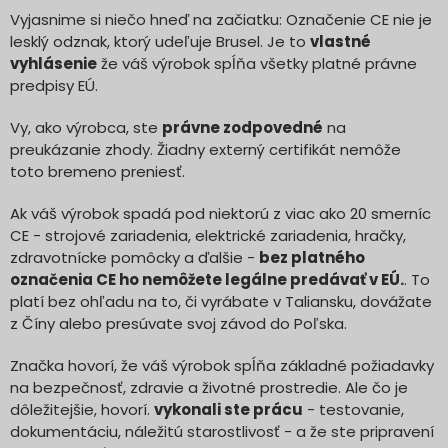
Vyjasnime si niečo hneď na začiatku: Označenie CE nie je
lesklý odznak, ktorý udeľuje Brusel. Je to
vlastné
vyhlásenie
že váš výrobok spĺňa všetky platné právne
predpisy EÚ.
Vy, ako výrobca, ste
právne zodpovedné
na
preukázanie zhody. Žiadny externý certifikát nemôže
toto bremeno preniesť.
Ak váš výrobok spadá pod niektorú z viac ako 20 smerníc
CE - strojové zariadenia, elektrické zariadenia, hračky,
zdravotnícke pomôcky a ďalšie -
bez platného
označenia CE ho nemôžete legálne predávať v EÚ.
. To
platí bez ohľadu na to, či vyrábate v Taliansku, dovážate
z Číny alebo presúvate svoj závod do Poľska.
Značka hovorí, že váš výrobok spĺňa základné požiadavky
na bezpečnosť, zdravie a životné prostredie. Ale čo je
dôležitejšie, hovorí.
vykonali ste prácu
- testovanie,
dokumentáciu, náležitú starostlivosť - a že ste pripravení