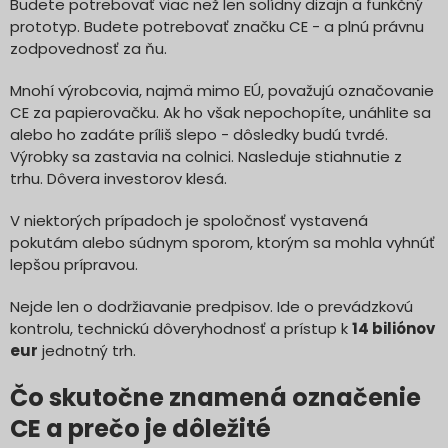
Budete potrebovať viac než len solídny dizajn a funkčný
prototyp. Budete potrebovať značku CE - a plnú právnu
zodpovednosť za ňu.
Mnohí výrobcovia, najmä mimo EÚ, považujú označovanie
CE za papierovačku. Ak ho však nepochopíte, unáhlite sa
alebo ho zadáte príliš slepo - dôsledky budú tvrdé.
Výrobky sa zastavia na colnici. Nasleduje stiahnutie z
trhu. Dôvera investorov klesá.
V niektorých prípadoch je spoločnosť vystavená
pokutám alebo súdnym sporom, ktorým sa mohla vyhnúť
lepšou prípravou.
Nejde len o dodržiavanie predpisov. Ide o prevádzkovú
kontrolu, technickú dôveryhodnosť a prístup k
14 biliónov
eur
jednotný trh.
Čo skutočne znamená označenie
CE a prečo je dôležité