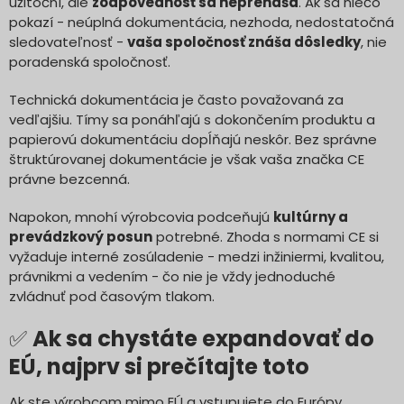
užitoční, ale
zodpovednosť sa neprenáša
. Ak sa niečo
pokazí - neúplná dokumentácia, nezhoda, nedostatočná
sledovateľnosť -
vaša spoločnosť znáša dôsledky
, nie
poradenská spoločnosť.
Technická dokumentácia je často považovaná za
vedľajšiu. Tímy sa ponáhľajú s dokončením produktu a
papierovú dokumentáciu dopĺňajú neskôr. Bez správne
štruktúrovanej dokumentácie je však vaša značka CE
právne bezcenná.
Napokon, mnohí výrobcovia podceňujú
kultúrny a
prevádzkový posun
potrebné. Zhoda s normami CE si
vyžaduje interné zosúladenie - medzi inžiniermi, kvalitou,
právnikmi a vedením - čo nie je vždy jednoduché
zvládnuť pod časovým tlakom.
✅
Ak sa chystáte expandovať do
EÚ, najprv si prečítajte toto
Ak ste výrobcom mimo EÚ a vstupujete do Európy,