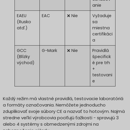
anie
EAEU
EAC
❌ Nie
Vyžaduje
(Rusko
sa
atď.)
miestna
certifikáci
a
GCC
G-Mark
❌ Nie
Pravidlá
(Blízky
špecifick
východ)
é pre trh
+
testovani
e
Každý režim má vlastné pravidlá, testovacie laboratóriá
a formáty označovania. Nemôžete jednoducho
zduplikovať svoje súbory CE a nazvať to hotovým. Najmä
stredne veľkí výrobcovia pociťujú ťažkosti - spravujú 3
alebo 4 systémy s obmedzenými zdrojmi na