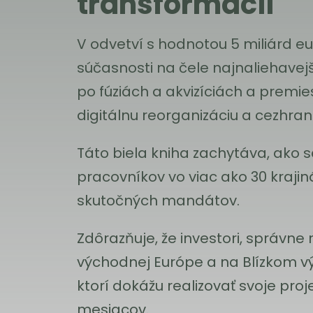
transformácii
V odvetví s hodnotou 5 miliárd eu
súčasnosti na čele najnaliehavejš
po fúziách a akvizíciách a premies
digitálnu reorganizáciu a cezhran
Táto biela kniha zachytáva, ako 
pracovníkov vo viac ako 30 kraji
skutočných mandátov.
Zdôrazňuje, že investori, správne
východnej Európe a na Blízkom vý
ktorí dokážu realizovať svoje proj
mesiacov.