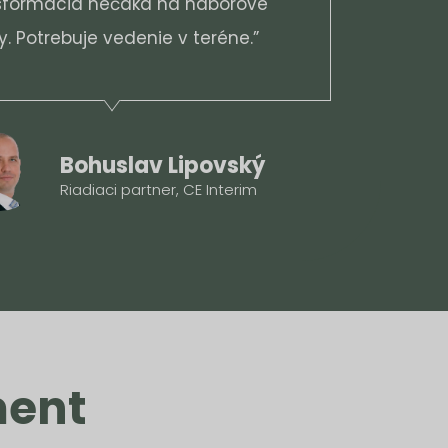
sformácia nečaká na náborové
y. Potrebuje vedenie v teréne.”
Bohuslav Lipovský
Riadiaci partner, CE Interim
ment