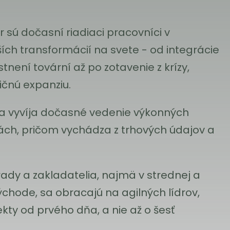
r sú dočasní riadiaci pracovníci v
ích transformácií na svete - od integrácie
tnení tovární až po zotavenie z krízy,
ičnú expanziu.
sa vyvíja dočasné vedenie výkonných
nách, pričom vychádza z trhových údajov a
 rady a zakladatelia, najmä v strednej a
chode, sa obracajú na agilných lídrov,
ekty od prvého dňa, a nie až o šesť