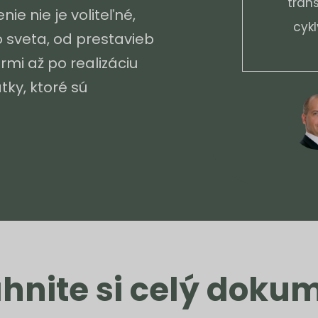
tran
ie nie je voliteľné,
cykl
 sveta, od prestavieb
mi až po realizáciu
tky, ktoré sú
ahnite si celý doku