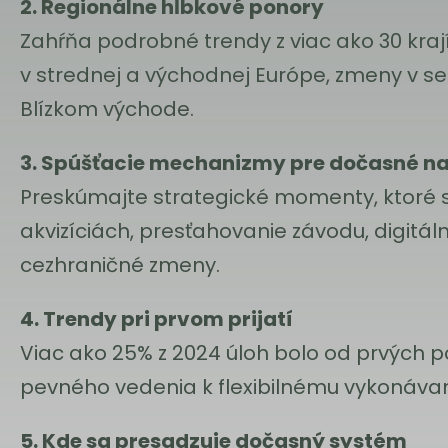
2. Regionálne hĺbkové ponory
Zahŕňa podrobné trendy z viac ako 30 krají
v strednej a východnej Európe, zmeny v 
Blízkom východe.
3. Spúšťacie mechanizmy pre dočasné n
Preskúmajte strategické momenty, ktoré si
akvizíciách, presťahovanie závodu, digitál
cezhraničné zmeny.
4. Trendy pri prvom prijatí
Viac ako 25% z 2024 úloh bolo od prvých 
pevného vedenia k flexibilnému vykonávan
5. Kde sa presadzuje dočasný systém