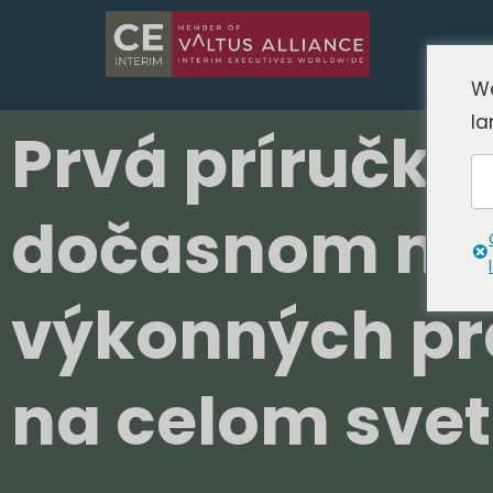
We
la
Prvá príručka
dočasnom m
výkonných pr
na celom sve