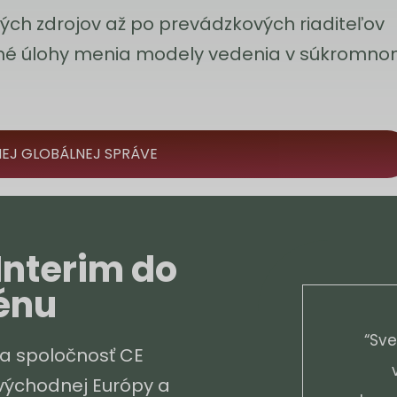
kých zdrojov až po prevádzkových riaditeľov
asné úlohy menia modely vedenia v súkromn
NEJ GLOBÁLNEJ SPRÁVE
Interim do
rénu
“Sve
tla spoločnosť CE
 východnej Európy a