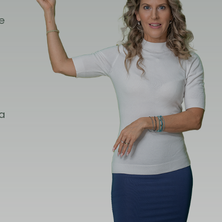
ie
 a