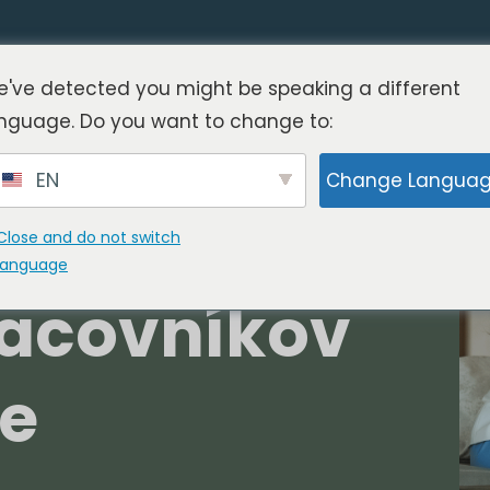
've detected you might be speaking a different
nguage. Do you want to change to:
 o
EN
Change Langua
anažmente
Close and do not switch
language
acovníkov
te