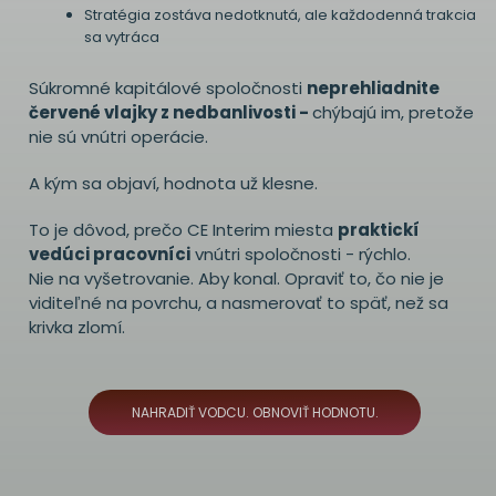
Stratégia zostáva nedotknutá, ale každodenná trakcia
sa vytráca
Súkromné kapitálové spoločnosti
neprehliadnite
červené vlajky z nedbanlivosti -
chýbajú im, pretože
nie sú vnútri operácie.
A kým sa objaví, hodnota už klesne.
To je dôvod, prečo CE Interim miesta
praktickí
vedúci pracovníci
vnútri spoločnosti - rýchlo.
Nie na vyšetrovanie. Aby konal. Opraviť to, čo nie je
viditeľné na povrchu, a nasmerovať to späť, než sa
krivka zlomí.
NAHRADIŤ VODCU. OBNOVIŤ HODNOTU.