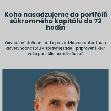
Koho nasadzujeme do portfólií
súkromného kapitálu do 72
hodín
Osvedčení dočasní lídri s prevádzkovou autoritou a
dôveryhodnosťou v správnej rade - pripravení, keď
vaše portfólio nemôže čakať.
Typické mandáty
Stabilizácia alebo zastavenie výkonu po