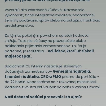
Vyzerajú ako zastavené kľúčové ukazovatele
výkonnosti, tiché integračné medzery, nedodržané
termíny podávania správ alebo narastajúca frustrácia
predstavenstva.
Za týmto pokojným povrchom sa však hodnota
znižuje. Toto nie sú časy na prezentácie alebo
odkladanie prijímania zamestnancov. To, čo je
potrebné, je realizácia -
od lídrov, ktorí už získali
majetok späť.
.
Spoločnosť CE Interim nasadzuje skúsených
dočasných zamestnancov
Generálni riaditelia,
finanční riaditelia, CRO a PMO
priamo do portfólia -
do 72 hodín. Nepozeráme sa z rokovacej miestnosti.
Vedieme z vnútra aktíva, bok po boku s vašimi tímami.
Naši dočasní vedúci pracovníci sa ujmú: