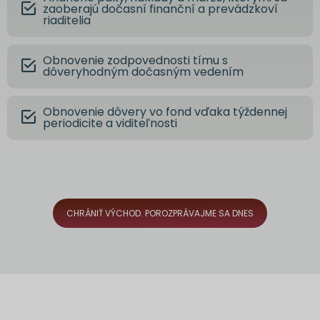
zaoberajú dočasní finanční a prevádzkoví
riaditelia
Obnovenie zodpovednosti tímu s
dôveryhodným dočasným vedením
Obnovenie dôvery vo fond vďaka týždennej
periodicite a viditeľnosti
CHRÁNIŤ VÝCHOD. POROZPRÁVAJME SA DNES