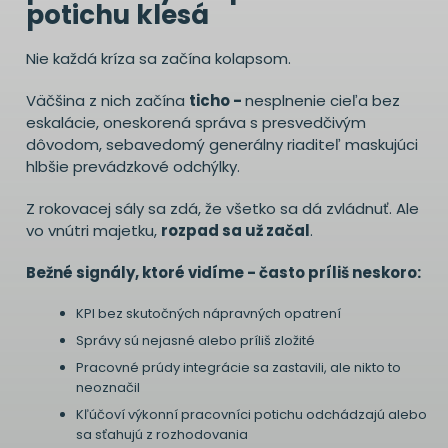
potichu klesá
Nie každá kríza sa začína kolapsom.
Väčšina z nich začína
ticho -
nesplnenie cieľa bez
eskalácie, oneskorená správa s presvedčivým
dôvodom, sebavedomý generálny riaditeľ maskujúci
hlbšie prevádzkové odchýlky.
Z rokovacej sály sa zdá, že všetko sa dá zvládnuť. Ale
vo vnútri majetku,
rozpad sa už začal
.
Bežné signály, ktoré vidíme - často príliš neskoro:
KPI bez skutočných nápravných opatrení
Správy sú nejasné alebo príliš zložité
Pracovné prúdy integrácie sa zastavili, ale nikto to
neoznačil
Kľúčoví výkonní pracovníci potichu odchádzajú alebo
sa sťahujú z rozhodovania