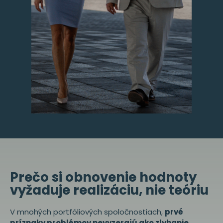
Prečo si obnovenie hodnoty
vyžaduje realizáciu, nie teóriu
V mnohých portfóliových spoločnostiach,
prvé
príznaky problémov nevyzerajú ako zlyhanie
.