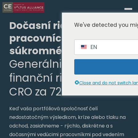
Dočasní riadiaci
We've detected you mig
pracovníci v oblasti
EN
súkromného kapitálu.
Generálni riaditelia,
finanční riaditelia,
Close and do not switch l
CRO za 72 hodín
Keď vaša portfóliová spoločnosť čelí
nedostatočným výsledkom, kríze alebo tlaku na
odchod, zasiahneme - rýchlo, diskrétne a s
dočasnými vedúcimi pracovníkmi pod vedením