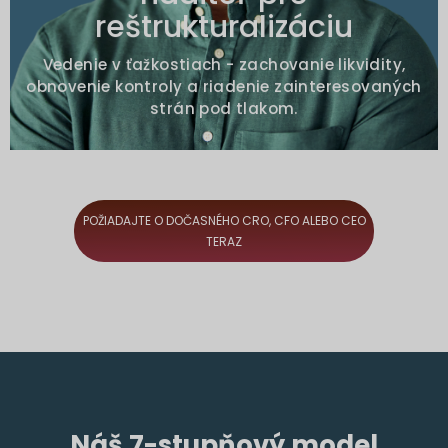
Rozpad zainteresovaných strán a
reštrukturalizáciu
naliehavé vymáhanie
Vedenie v ťažkostiach - zachovanie likvidity,
obnovenie kontroly a riadenie zainteresovaných
strán pod tlakom.
POŽIADAJTE O DOČASNÉHO CRO, CFO ALEBO CEO
TERAZ
Náš 7-stupňový model