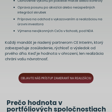
Obnovenie výkonu pri poklese marže alebo kontroly
Oprava posunu po akvizícii alebo neúspešných
integrácií skrutiek
Príprava na odchod s vykazovaním a realizáciou na
úrovni investora
Výmena nevýkonných CxOs v tichosti, pod NDA
Každý mandát je riadený partnerom CE Interim, ktorý
zabezpečuje zosúladenie, rýchlosť a výsledok od
prvého dňa. Keď je hodnota v ohrození, len realizácia
chráni vašu návratnosť.
OBJAVTE NÁŠ PRÍSTUP ZAMERANÝ NA REALIZÁCIU
Prečo hodnota v
portfóliových spoločnostiach