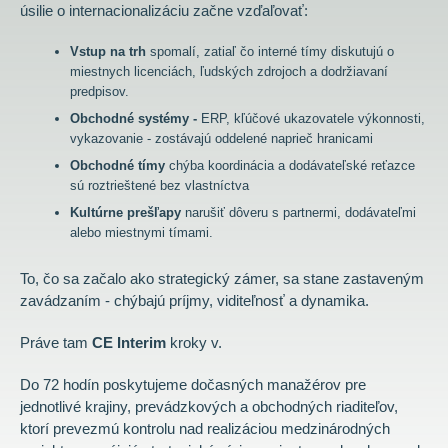
úsilie o internacionalizáciu začne vzďaľovať:
Vstup na trh
spomalí, zatiaľ čo interné tímy diskutujú o
miestnych licenciách, ľudských zdrojoch a dodržiavaní
predpisov.
Obchodné systémy -
ERP, kľúčové ukazovatele výkonnosti,
vykazovanie - zostávajú oddelené naprieč hranicami
Obchodné tímy
chýba koordinácia a dodávateľské reťazce
sú roztrieštené bez vlastníctva
Kultúrne prešľapy
narušiť dôveru s partnermi, dodávateľmi
alebo miestnymi tímami.
To, čo sa začalo ako strategický zámer, sa stane zastaveným
zavádzaním - chýbajú príjmy, viditeľnosť a dynamika.
Práve tam
CE Interim
kroky v.
Do 72 hodín poskytujeme dočasných manažérov pre
jednotlivé krajiny, prevádzkových a obchodných riaditeľov,
ktorí prevezmú kontrolu nad realizáciou medzinárodných