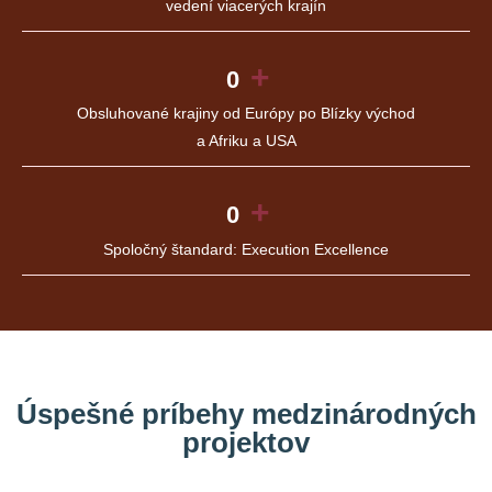
vedení viacerých krajín
+
0
Obsluhované krajiny od Európy po Blízky východ
a Afriku a USA
+
0
Spoločný štandard: Execution Excellence
Úspešné príbehy medzinárodných
projektov