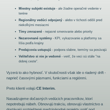
Miestny subjekt existuje
- ale žiadne operačné vedenie v
teréne
Regionálny vedúci odpojený
- alebo v tichosti odišli pred
niekoľkými mesiacmi
Tímy zmrazené
- nejasné smerovanie alebo priority
Nezarovnané systémy
- KPI, vykazovanie a platformy sa
líšia podľa krajiny
Predajcovia ustupujú
- podpora slabne, termíny sa posúvajú
Veliteľstvo si nie je vedomé
- veriť, že veci sú stále "na
dobrej ceste".
Vyzerá to ako hybnosť. V skutočnosti však ide o riadený drift -
naprieč časovými pásmami, funkciami a regiónmi.
Preto klienti volajú
CE Interim.
Nasadzujeme dočasných vedúcich pracovníkov, ktorí
nepotrebujú nábeh. Obnovujú trakciu, obnovujú vlastníctvo a
dostávajú roztrieštené medzinárodné projekty späť pod