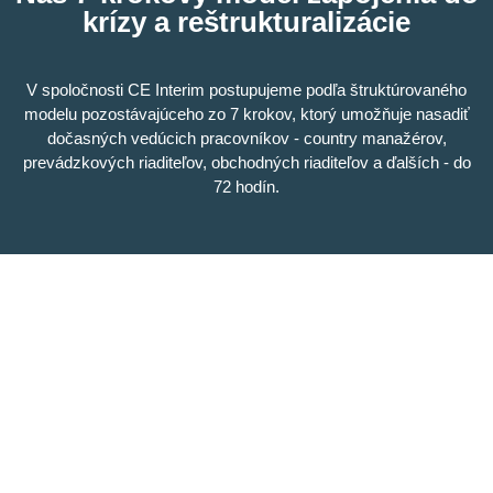
krízy a reštrukturalizácie
V spoločnosti CE Interim postupujeme podľa štruktúrovaného
modelu pozostávajúceho zo 7 krokov, ktorý umožňuje nasadiť
dočasných vedúcich pracovníkov - country manažérov,
prevádzkových riaditeľov, obchodných riaditeľov a ďalších - do
72 hodín.
Hovoríte priamo s dočasným partnerom CE (bývalým manaž
zmapujeme vaše regionálne riziká a potvrdí