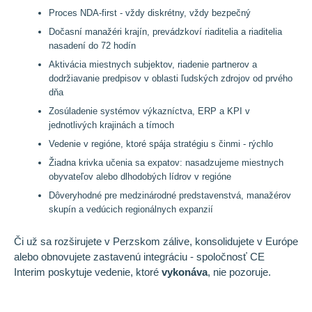
Proces NDA-first - vždy diskrétny, vždy bezpečný
Dočasní manažéri krajín, prevádzkoví riaditelia a riaditelia
nasadení do 72 hodín
Aktivácia miestnych subjektov, riadenie partnerov a
dodržiavanie predpisov v oblasti ľudských zdrojov od prvého
dňa
Zosúladenie systémov výkazníctva, ERP a KPI v
jednotlivých krajinách a tímoch
Vedenie v regióne, ktoré spája stratégiu s činmi - rýchlo
Žiadna krivka učenia sa expatov: nasadzujeme miestnych
obyvateľov alebo dlhodobých lídrov v regióne
Dôveryhodné pre medzinárodné predstavenstvá, manažérov
skupín a vedúcich regionálnych expanzií
Či už sa rozširujete v Perzskom zálive, konsolidujete v Európe
alebo obnovujete zastavenú integráciu - spoločnosť CE
Interim poskytuje vedenie, ktoré
vykonáva
, nie pozoruje.