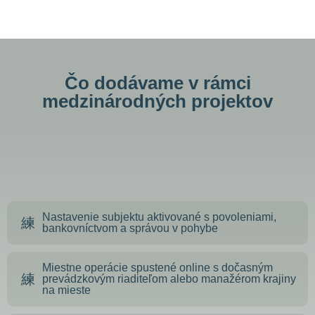
Čo dodávame v rámci
medzinárodných projektov
Nastavenie subjektu aktivované s povoleniami,
bankovníctvom a správou v pohybe
Miestne operácie spustené online s dočasným
prevádzkovým riaditeľom alebo manažérom krajiny
na mieste