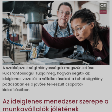
A szakképzettségi hiányosságok megszüntetése
kulcsfontosságú! Tudja meg, hogyan segítik az
ideiglenes vezetők a vállalkozásokat a tehetséghiány
pótlásában és a jövőre felkészült csapatok
kialakításában.
Az ideiglenes menedzser szerepe a
munkavállalók jólétének