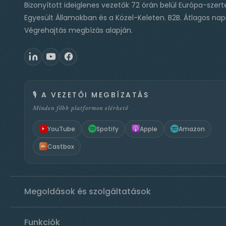
Bizonyított ideiglenes vezetők 72 órán belül Európa-szert
Egyesült Államokban és a Közel-Keleten. B2B. Átlagos napi
Végrehajtás megbízás alapján.
🎙️
A VEZETŐI MEGBÍZATÁS
Minden főbb platformon elérhető
YouTube
Spotify
Apple
Amazon
Castbox
Megoldások és szolgáltatások
Funkciók