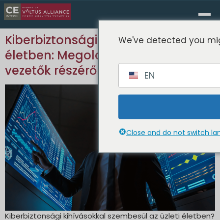
Kiberbiztonsági kihívások az üzleti
We've detected you mig
életben: Megoldások az ideiglenes
vezetők részéről
EN
Close and do not switch l
Kiberbiztonsági kihívásokkal szembesül az üzleti életben?