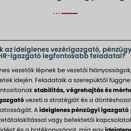
k az ideiglenes vezérigazgató, pénzügy
HR-igazgató legfontosabb feladatai?
enes vezetők lépnek be vezetői hiányosságok
tek idején. Feladataik a szerepüktől függne
ntosítanak
stabilitás, végrehajtás és mér
igazgató
vezeti a stratégiát és a döntéshozat
atosságát. A
ideiglenes pénzügyi igazgató
zetátalakítással vagy befektetői kapcsolatok
dést és a hatékonyságot, míg egy
ideiglen