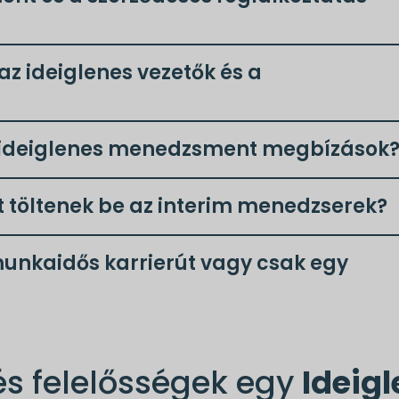
z ideiglenes vezetők és a
z ideiglenes menedzsment megbízások
t töltenek be az interim menedzserek?
unkaidős karrierút vagy csak egy
és felelősségek egy
Ideig