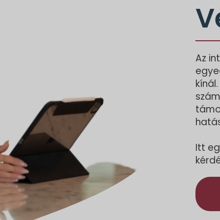
V
Az i
egyed
kínál
számá
támog
hatá
Itt e
kérdé