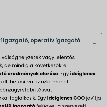
i igazgató, operatív igazgató
, válsághelyzetek vagy jelentős
k, de mindig a következőkre
hető eredmények elérése
. Egy
ideiglenes
alt, biztosítva az üzletmenet
pénzügyi stabilitással,
kal foglalkozik. Egy
ideiglenes COO
javítja
es HR igazgató
felügyeli a szervezeti