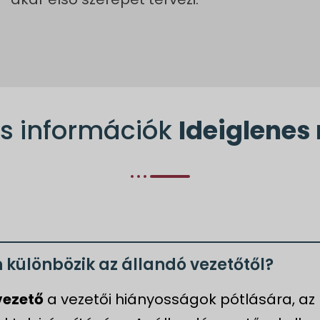
os információk
Ideiglene
 különbözik az állandó vezetőtől?
vezető
a vezetői hiányosságok pótlására, az