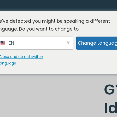
've detected you might be speaking a different
nguage. Do you want to change to:
EN
Change Langua
Close and do not switch
language
G
I