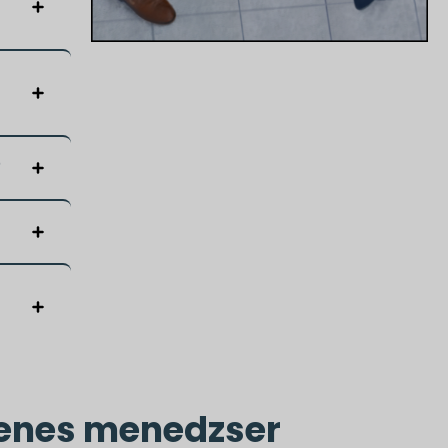
?
lenes menedzser