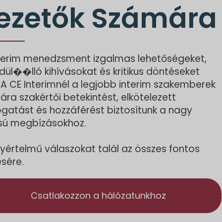
ezetők Számára
nterim menedzsment izgalmas lehetőségeket,
ül��lló kihívásokat és kritikus döntéseket
. A CE Interimnél a legjobb interim szakemberek
ra szakértői betekintést, elkötelezett
atást és hozzáférést biztosítunk a nagy
sú megbízásokhoz.
gyértelmű válaszokat talál az összes fontos
sére.
Csatlakozzon a hálózatunkhoz