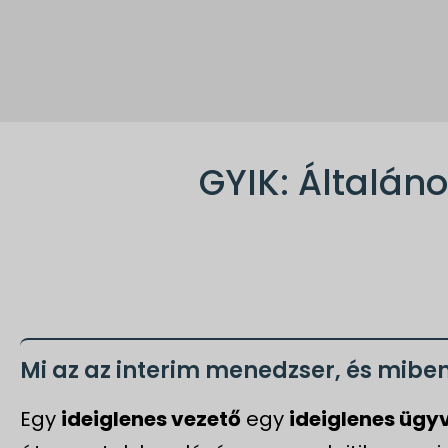
GYIK: Általán
Mi az az interim menedzser, és miben
Egy
ideiglenes vezető
egy
ideiglenes ügy