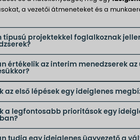
ásokat, a vezetői átmeneteket és a munkae
 típusú projektekkel foglalkoznak jell
zserek?
 értékelik az interim menedzserek az ü
ésükkor?
k az első lépések egy ideiglenes meg
k a legfontosabb prioritások egy ideig
ában?
n tudja egy ideiglenes ügyvezető a vá