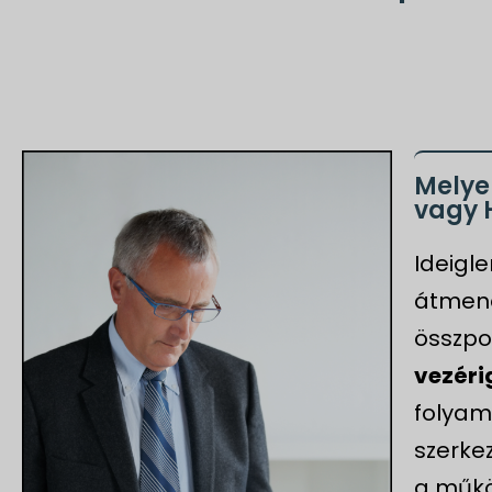
Melye
vagy 
Ideigl
átmene
összpo
vezér
folyam
szerke
a műkö