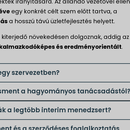
ktek irányítására. Az állandó vezetővel elle
véve
egy konkrét célt szem előtt tartva, a
tás
a hosszú távú üzletfejlesztés helyett.
a kiterjedő növekedésen dolgoznak, addig az
kalmazkodóképes és eredményorientált
.
egy szervezetben?
zsment a hagyományos tanácsadástól
ák a legtöbb interim menedzsert?
nt és a szerződéses foglalkoztatás