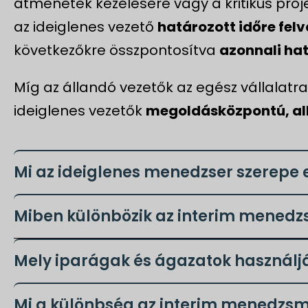
átmenetek kezelésére vagy a kritikus proje
az ideiglenes vezető
határozott időre fel
következőkre összpontosítva
azonnali ha
Míg az állandó vezetők az egész vállalatr
ideiglenes vezetők
megoldásközpontú, al
Mi az ideiglenes menedzser szerepe 
Miben különbözik az interim mened
Mely iparágak és ágazatok használj
Mi a különbség az interim menedzsme