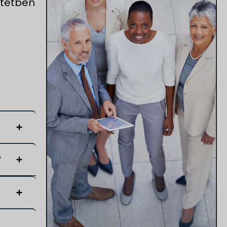
ntétben
?