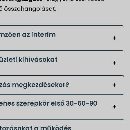
rő összehangolását.
emzően az interim
zleti kihívásokat
bízás megkezdésekor?
lenes szerepkör első 30-60-90
ltozásokat a működés