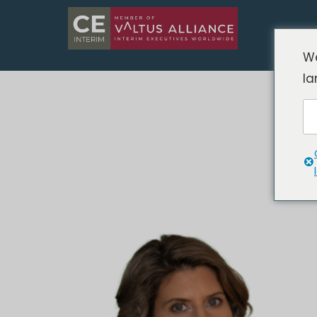
We
la