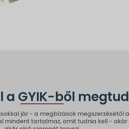
l a GYIK-ből megtu
sokkal jár - a megbízások megszerzésétől a
al mindent tartalmaz, amit tudnia kell - akár 
akár első szerepét tervezi.