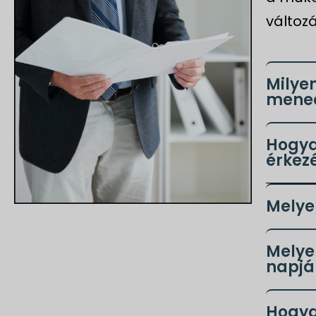
változ
Milyen
mened
Hogyan
érkez
Melye
Melye
napj
Hogya