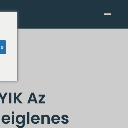
ge
YIK Az
deiglenes