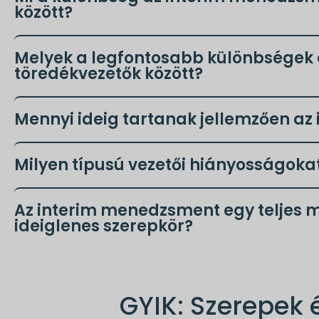
között?
Melyek a legfontosabb különbségek a
töredékvezetők között?
Mennyi ideig tartanak jellemzően a
Milyen típusú vezetői hiányosságoka
Az interim menedzsment egy teljes m
ideiglenes szerepkör?
GYIK: Szerepek 