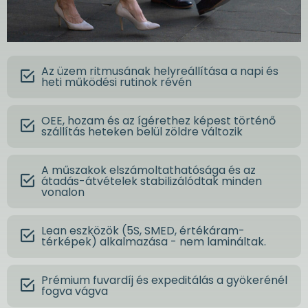
Az üzem ritmusának helyreállítása a napi és
heti működési rutinok révén
OEE, hozam és az ígérethez képest történő
szállítás heteken belül zöldre változik
A műszakok elszámoltathatósága és az
átadás-átvételek stabilizálódtak minden
vonalon
Lean eszközök (5S, SMED, értékáram-
térképek) alkalmazása - nem lamináltak.
Prémium fuvardíj és expeditálás a gyökerénél
fogva vágva