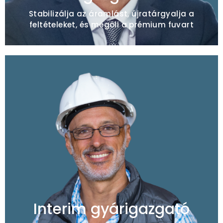
Stabilizálja az áramlást, újratárgyalja a
feltételeket, és megöli a prémium fuvart
Tipikus megbízások
Műszakvégrehajtás visszaállítása / emeleti
elszámoltathatóság
KPI fordulatszám / napi rutin végrehajtása
Moráljavítás / frontvonalbeli vezetők
coachingja
Interim gyárigazgató