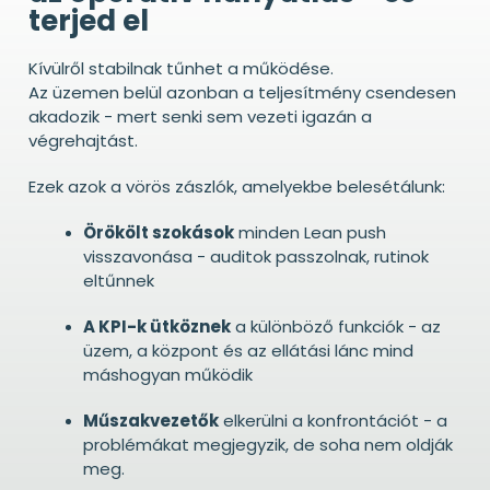
terjed el
Kívülről stabilnak tűnhet a működése.
Az üzemen belül azonban a teljesítmény csendesen
akadozik - mert senki sem vezeti igazán a
végrehajtást.
Ezek azok a vörös zászlók, amelyekbe belesétálunk:
Örökölt szokások
minden Lean push
visszavonása - auditok passzolnak, rutinok
eltűnnek
A KPI-k ütköznek
a különböző funkciók - az
üzem, a központ és az ellátási lánc mind
máshogyan működik
Műszakvezetők
elkerülni a konfrontációt - a
problémákat megjegyzik, de soha nem oldják
meg.