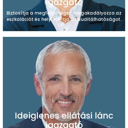
igazgató
Biztosítja a megfelelőséget, megakadályozza az
eszkalációt és helyreállítja az auditálhatóságot.
Tipikus megbízások
Beszállítói késedelem / logisztikai költségspirál
Készletezési káosz / gyorsító függőség
Tier-1 szolgáltatási hiba
Ideiglenes ellátási lánc
igazgató