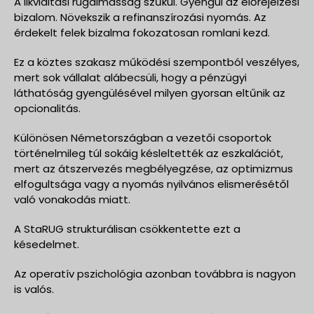
A likviditási rugalmasság szűkül. Gyengül az előrejelzési
bizalom. Növekszik a refinanszírozási nyomás. Az
érdekelt felek bizalma fokozatosan romlani kezd.
Ez a köztes szakasz működési szempontból veszélyes,
mert sok vállalat alábecsüli, hogy a pénzügyi
láthatóság gyengülésével milyen gyorsan eltűnik az
opcionalitás.
Különösen Németországban a vezetői csoportok
történelmileg túl sokáig késleltették az eszkalációt,
mert az átszervezés megbélyegzése, az optimizmus
elfogultsága vagy a nyomás nyilvános elismerésétől
való vonakodás miatt.
A StaRUG strukturálisan csökkentette ezt a
késedelmet.
Az operatív pszichológia azonban továbbra is nagyon
is valós.