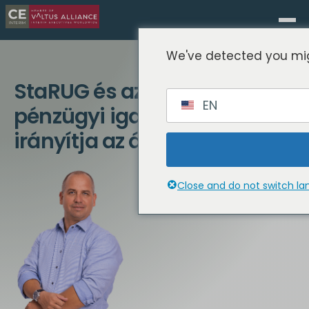
We've detected you mig
StaRUG és az ideiglenes
EN
pénzügyi igazgató: Ki
irányítja az átszervezést?
Close and do not switch l