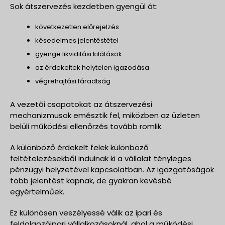
Sok átszervezés kezdetben gyengül át:
következetlen előrejelzés
késedelmes jelentéstétel
gyenge likviditási kilátások
az érdekeltek helytelen igazodása
végrehajtási fáradtság
A vezetői csapatokat az átszervezési
mechanizmusok emésztik fel, miközben az üzleten
belüli működési ellenőrzés tovább romlik.
A különböző érdekelt felek különböző
feltételezésekből indulnak ki a vállalat tényleges
pénzügyi helyzetével kapcsolatban. Az igazgatóságok
több jelentést kapnak, de gyakran kevésbé
egyértelműek.
Ez különösen veszélyessé válik az ipari és
feldolgozóipari vállalkozásoknál, ahol a működési