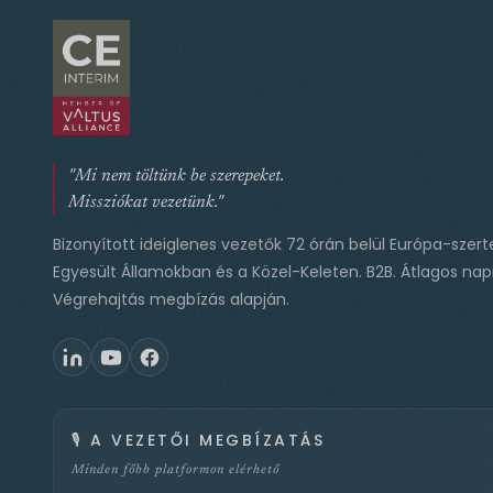
"Mi nem töltünk be szerepeket.
Missziókat vezetünk."
Bizonyított ideiglenes vezetők 72 órán belül Európa-szert
Egyesült Államokban és a Közel-Keleten. B2B. Átlagos napi
Végrehajtás megbízás alapján.
🎙️
A VEZETŐI MEGBÍZATÁS
Minden főbb platformon elérhető