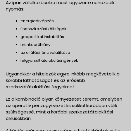
Az ipari vállalkozásokra most egyszerre nehezedik
nyomás:
energiaárképzés
finanszírozási költségek
geopolitikai instabilitás
munkaerőhiány
az ellátási lánc volatilitása
felgyorsult átalakulási igények
Ugyanakkor a hitelezők egyre inkább megkövetelik a
korábbi láthatóságot és az erősebb
szerkezetátalakítási fegyelmet.
Ez a kombináció olyan környezetet teremt, amelyben
az operatív pénzügyi vezetés sokkal korábban válik
szükségessé, mint a korábbi szerkezetátalakítási
ciklusokban.
A kérdés már nem egyszerűen a fizetésképtelenség