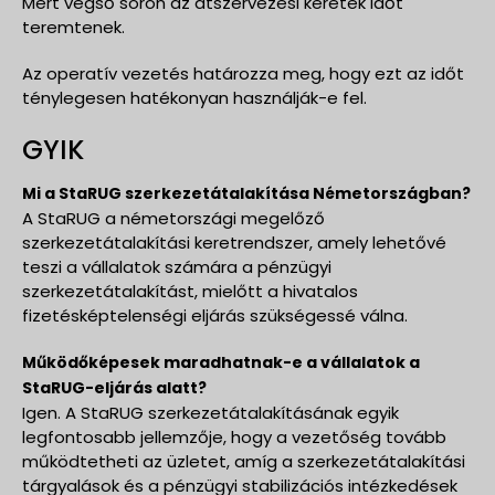
Mert végső soron az átszervezési keretek időt
teremtenek.
Az operatív vezetés határozza meg, hogy ezt az időt
ténylegesen hatékonyan használják-e fel.
GYIK
Mi a StaRUG szerkezetátalakítása Németországban?
A StaRUG a németországi megelőző
szerkezetátalakítási keretrendszer, amely lehetővé
teszi a vállalatok számára a pénzügyi
szerkezetátalakítást, mielőtt a hivatalos
fizetésképtelenségi eljárás szükségessé válna.
Működőképesek maradhatnak-e a vállalatok a
StaRUG-eljárás alatt?
Igen. A StaRUG szerkezetátalakításának egyik
legfontosabb jellemzője, hogy a vezetőség tovább
működtetheti az üzletet, amíg a szerkezetátalakítási
tárgyalások és a pénzügyi stabilizációs intézkedések