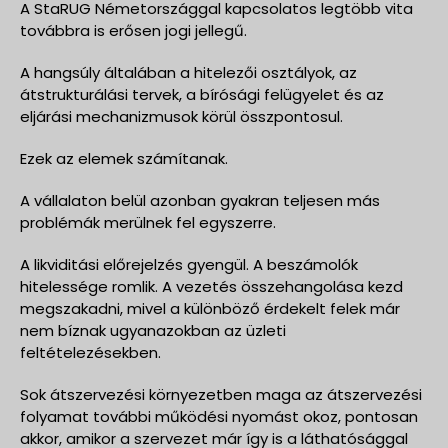
A StaRUG Németországgal kapcsolatos legtöbb vita
továbbra is erősen jogi jellegű.
A hangsúly általában a hitelezői osztályok, az
átstrukturálási tervek, a bírósági felügyelet és az
eljárási mechanizmusok körül összpontosul.
Ezek az elemek számítanak.
A vállalaton belül azonban gyakran teljesen más
problémák merülnek fel egyszerre.
A likviditási előrejelzés gyengül. A beszámolók
hitelessége romlik. A vezetés összehangolása kezd
megszakadni, mivel a különböző érdekelt felek már
nem bíznak ugyanazokban az üzleti
feltételezésekben.
Sok átszervezési környezetben maga az átszervezési
folyamat további működési nyomást okoz, pontosan
akkor, amikor a szervezet már így is a láthatósággal