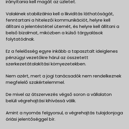
irányítania kell magát az üzletet.
Valakinek stabilizálnia kell a likviditás láthatóságát,
fenntartani a hitelezői kommunikációt, helyre kell
állítani a jelentéstétel ütemét, és helyre kell állítani a
belső bizalmat, miközben a külső tárgyalások
folytatódnak.
Ez a felelősség egyre inkább a tapasztalt ideiglenes
pénzügyi vezetőkre hárul az összetett
szerkezetátalakítási környezetekben.
Nem azért, mert a jogi tanácsadók nem rendelkeznek
megfelelő szakértelemmel.
De mivel az átszervezés végső soron a vállalaton
belüli végrehajtási kihívássá válik.
Amint a nyomás felgyorsul, a végrehajtás tulajdonjoga
óriási jelentőséggel bír.