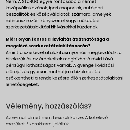
Nem. A StaRUG egyre fontosabb a német
középvállalkozások, ipari csoportok, autóipari
beszállítók és középvállalatok számára, amelyek
refinanszírozási kényszerrel vagy működési
szerkezetátalakítási kihívásokkal küzdenek.
Miért olyan fontos a likviditás átláthatósága a
megelőző szerkezetátalakítás során?
Amint a szerkezetátalakítási nyomás megkezdődik, a
hitelezők és az érdekeltek megbízható rövid távú
pénzügyi láthatóságot várnak. A gyenge likviditási
előrejelzés gyorsan ronthatja a bizalmat és
csökkentheti a rendelkezésre álló szerkezetátalakítási
lehetőségeket.
Vélemény, hozzászólás?
Az e-mail címet nem tesszük közzé.
A kötelező
mezőket
*
karakterrel jelöltük