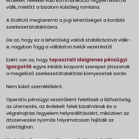
érdekelt felekkel való kommunikáció fegyelmezetté
válik, mielőtt a bizalom külsőleg romlana.
A StaRUG megteremti a jogi lehetőséget a korábbi
szerkezetátalakításra.
De az, hogy ez a lehetőség valódi stabilizációvá válik-
e, nagyban függ a vállalaton belüli vezetéstől.
Ezért van az, hogy
tapasztalt ideiglenes pénzügyi
igazgatók
egyre inkább központi szerepet játszanak
a megelőző szerkezetátalakítási környezetek során.
Nem külső szemlélőként.
Operatív pénzügyi vezetőként felelősek a láthatóság,
az ütemezés, az érdekelt felek bizalmának és a
végrehajtási fegyelem helyreállításáért, miközben az
átszervezési nyomás folyamatosan fejlődik az
üzletágban.