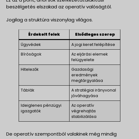
beszélgetés elszakad az operatív valóságtól.
Jogilag a struktúra viszonylag világos.
Érdekelt felek
Elsődleges szerep
Ügyvédek
A jogi keret felépítése
Bíróságok
Az eljárási elemek
felügyelete
Hitelezők
Gazdasági
eredmények
megtárgyalása
Táblák
A stratégiai irányvonal
jóváhagyása
Ideiglenes pénzügyi
Az operatív
igazgatók
végrehajtás
stabilizálása
De operatív szempontból valakinek még mindig