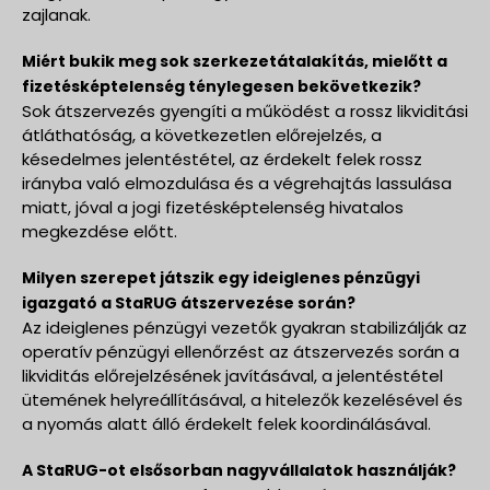
zajlanak.
Miért bukik meg sok szerkezetátalakítás, mielőtt a
fizetésképtelenség ténylegesen bekövetkezik?
Sok átszervezés gyengíti a működést a rossz likviditási
átláthatóság, a következetlen előrejelzés, a
késedelmes jelentéstétel, az érdekelt felek rossz
irányba való elmozdulása és a végrehajtás lassulása
miatt, jóval a jogi fizetésképtelenség hivatalos
megkezdése előtt.
Milyen szerepet játszik egy ideiglenes pénzügyi
igazgató a StaRUG átszervezése során?
Az ideiglenes pénzügyi vezetők gyakran stabilizálják az
operatív pénzügyi ellenőrzést az átszervezés során a
likviditás előrejelzésének javításával, a jelentéstétel
ütemének helyreállításával, a hitelezők kezelésével és
a nyomás alatt álló érdekelt felek koordinálásával.
A StaRUG-ot elsősorban nagyvállalatok használják?