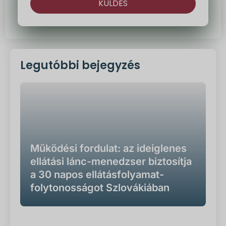
KÜLDÉS
Alternatíva:
Legutóbbi bejegyzés
Működési fordulat: az ideiglenes
ellátási lánc-menedzser biztosítja
a 30 napos ellátásfolyamat-
folytonosságot Szlovákiában