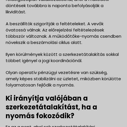
döntések továbbra is naponta befolyásolják a
likviditást.
A beszállítók szigorítják a feltételeket. A vevők
óvatossá válnak. Az előrejelzési feltételezések
többször változnak. A működőtőke-nyomás csendben
növekszik a beszámolási ciklus alatt.
Ilyen körülmények között a szerkezetátalakítás sokkal
többet igényel a jogi koordinációnál.
Olyan operatív pénzügyi vezetésre van szükség,
amely képes stabilizálni az üzletet, miközben körülötte
folyamatosan fejlődik a nyomás.
Ki irányítja valójában a
szerkezetátalakítást, ha a
nyomás fokozódik?
Ez az a pont, ahol sok szerkezetátalakítási