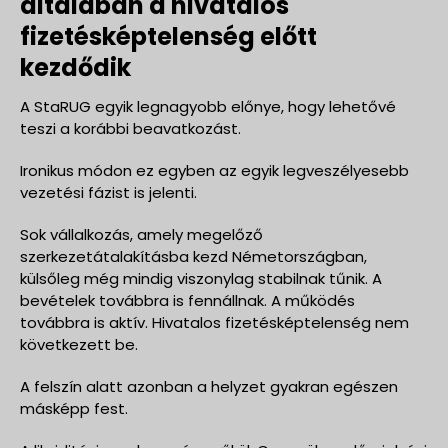
általában a hivatalos
fizetésképtelenség előtt
kezdődik
A StaRUG egyik legnagyobb előnye, hogy lehetővé
teszi a korábbi beavatkozást.
Ironikus módon ez egyben az egyik legveszélyesebb
vezetési fázist is jelenti.
Sok vállalkozás, amely megelőző
szerkezetátalakításba kezd Németországban,
külsőleg még mindig viszonylag stabilnak tűnik. A
bevételek továbbra is fennállnak. A működés
továbbra is aktív. Hivatalos fizetésképtelenség nem
következett be.
A felszín alatt azonban a helyzet gyakran egészen
másképp fest.