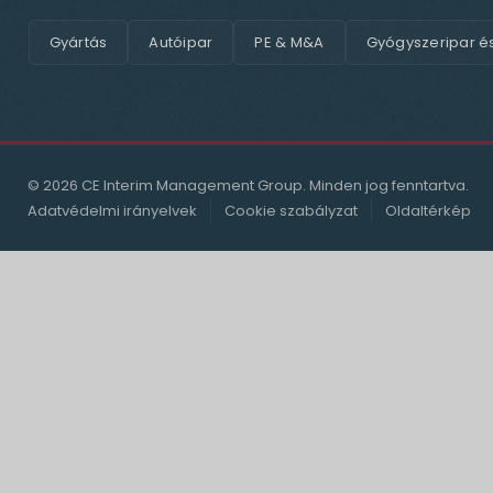
Gyártás
Autóipar
PE & M&A
Gyógyszeripar é
© 2026 CE Interim Management Group. Minden jog fenntartva.
Adatvédelmi irányelvek
Cookie szabályzat
Oldaltérkép