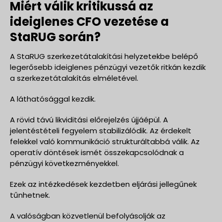
Miért válik kritikussá az
ideiglenes CFO vezetése a
StaRUG során?
A StaRUG szerkezetátalakítási helyzetekbe belépő
legerősebb ideiglenes pénzügyi vezetők ritkán kezdik
a szerkezetátalakítás elméletével.
A láthatósággal kezdik.
A rövid távú likviditási előrejelzés újjáépül. A
jelentéstételi fegyelem stabilizálódik. Az érdekelt
felekkel való kommunikáció strukturáltabbá válik. Az
operatív döntések ismét összekapcsolódnak a
pénzügyi következményekkel.
Ezek az intézkedések kezdetben eljárási jellegűnek
tűnhetnek.
A valóságban közvetlenül befolyásolják az