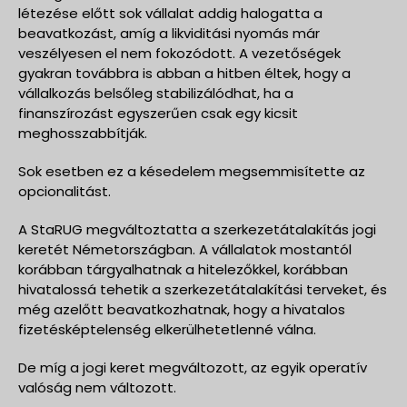
létezése előtt sok vállalat addig halogatta a
beavatkozást, amíg a likviditási nyomás már
veszélyesen el nem fokozódott. A vezetőségek
gyakran továbbra is abban a hitben éltek, hogy a
vállalkozás belsőleg stabilizálódhat, ha a
finanszírozást egyszerűen csak egy kicsit
meghosszabbítják.
Sok esetben ez a késedelem megsemmisítette az
opcionalitást.
A StaRUG megváltoztatta a szerkezetátalakítás jogi
keretét Németországban. A vállalatok mostantól
korábban tárgyalhatnak a hitelezőkkel, korábban
hivatalossá tehetik a szerkezetátalakítási terveket, és
még azelőtt beavatkozhatnak, hogy a hivatalos
fizetésképtelenség elkerülhetetlenné válna.
De míg a jogi keret megváltozott, az egyik operatív
valóság nem változott.