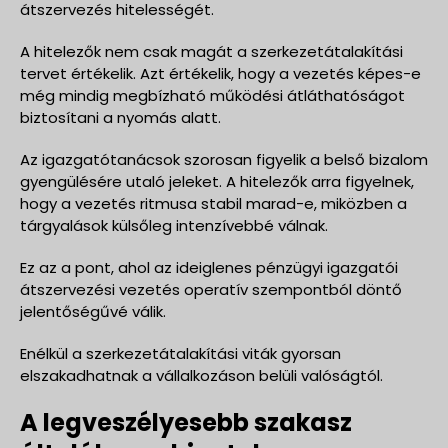
átszervezés hitelességét.
A hitelezők nem csak magát a szerkezetátalakítási
tervet értékelik. Azt értékelik, hogy a vezetés képes-e
még mindig megbízható működési átláthatóságot
biztosítani a nyomás alatt.
Az igazgatótanácsok szorosan figyelik a belső bizalom
gyengülésére utaló jeleket. A hitelezők arra figyelnek,
hogy a vezetés ritmusa stabil marad-e, miközben a
tárgyalások külsőleg intenzívebbé válnak.
Ez az a pont, ahol az ideiglenes pénzügyi igazgatói
átszervezési vezetés operatív szempontból döntő
jelentőségűvé válik.
Enélkül a szerkezetátalakítási viták gyorsan
elszakadhatnak a vállalkozáson belüli valóságtól.
A legveszélyesebb szakasz