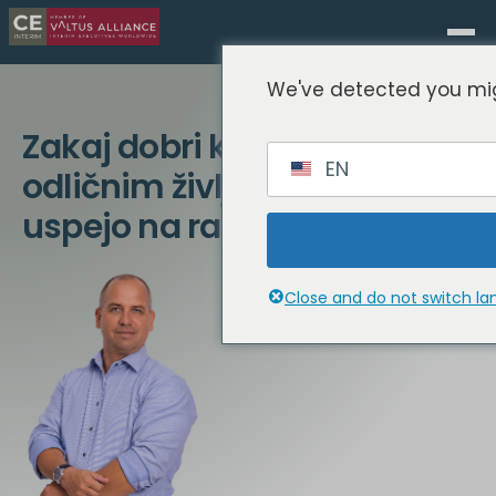
We've detected you mig
Zakaj dobri kandidati kljub
EN
odličnim življenjepisom ne
uspejo na razgovoru
Close and do not switch l