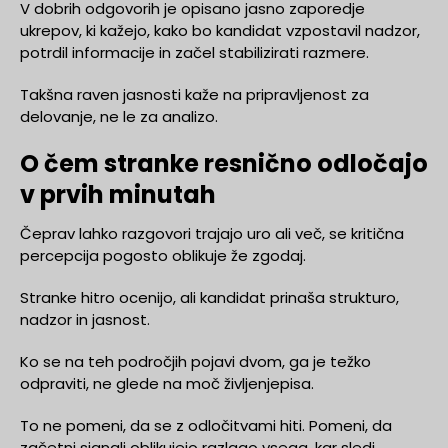
V dobrih odgovorih je opisano jasno zaporedje
ukrepov, ki kažejo, kako bo kandidat vzpostavil nadzor,
potrdil informacije in začel stabilizirati razmere.
Takšna raven jasnosti kaže na pripravljenost za
delovanje, ne le za analizo.
O čem stranke resnično odločajo
v prvih minutah
Čeprav lahko razgovori trajajo uro ali več, se kritična
percepcija pogosto oblikuje že zgodaj.
Stranke hitro ocenijo, ali kandidat prinaša strukturo,
nadzor in jasnost.
Ko se na teh področjih pojavi dvom, ga je težko
odpraviti, ne glede na moč življenjepisa.
To ne pomeni, da se z odločitvami hiti. Pomeni, da
začetni signali oblikujejo razlago vsega, kar sledi.