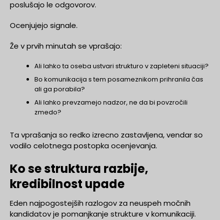
poslušajo le odgovorov.
Ocenjujejo signale.
Že v prvih minutah se vprašajo:
Ali lahko ta oseba ustvari strukturo v zapleteni situaciji?
Bo komunikacija s tem posameznikom prihranila čas
ali ga porabila?
Ali lahko prevzamejo nadzor, ne da bi povzročili
zmedo?
Ta vprašanja so redko izrecno zastavljena, vendar so
vodilo celotnega postopka ocenjevanja.
Ko se struktura razbije,
kredibilnost upade
Eden najpogostejših razlogov za neuspeh močnih
kandidatov je pomanjkanje strukture v komunikaciji.