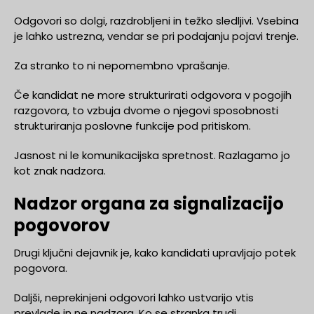
Odgovori so dolgi, razdrobljeni in težko sledljivi. Vsebina
je lahko ustrezna, vendar se pri podajanju pojavi trenje.
Za stranko to ni nepomembno vprašanje.
Če kandidat ne more strukturirati odgovora v pogojih
razgovora, to vzbuja dvome o njegovi sposobnosti
strukturiranja poslovne funkcije pod pritiskom.
Jasnost ni le komunikacijska spretnost. Razlagamo jo
kot znak nadzora.
Nadzor organa za signalizacijo
pogovorov
Drugi ključni dejavnik je, kako kandidati upravljajo potek
pogovora.
Daljši, neprekinjeni odgovori lahko ustvarijo vtis
prevlade in ne nadzora. Ko se stranka trudi