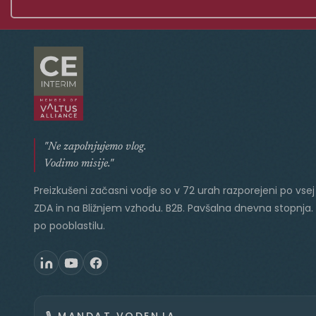
"Ne zapolnjujemo vlog.
Vodimo misije."
Preizkušeni začasni vodje so v 72 urah razporejeni po vsej 
ZDA in na Bližnjem vzhodu. B2B. Pavšalna dnevna stopnja.
po pooblastilu.