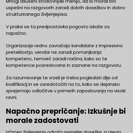
Mnogi izkušeni strokovnjaki menijo, da bi morali biti
uspešni na razgovorih zaradi dobrih dosežkov in dobro
strukturiranega življenjepisa.
V praksi se ta predpostavka pogosto izkaže za
napačno.
Organizacije redno zavračajo kandidate z impresivno
preteklostjo, vendar ne zaradi pomanjkanja
kompetenc, temveč zaradi načina, kako so te
kompetence posredovane in zaznane na razgovoru.
Za razumevanje te vrzeli je treba pogledati dlje od
kvalifikacij in se osredotočiti na to, kako se dejansko
sprejemajo odločitve v primerih zaposlovanja na visoki
ravni.
Napačno prepričanje: Izkušnje bi
morale zadostovati
Izčrpen življenjepis odraža pretekle dosežke. Iz njega