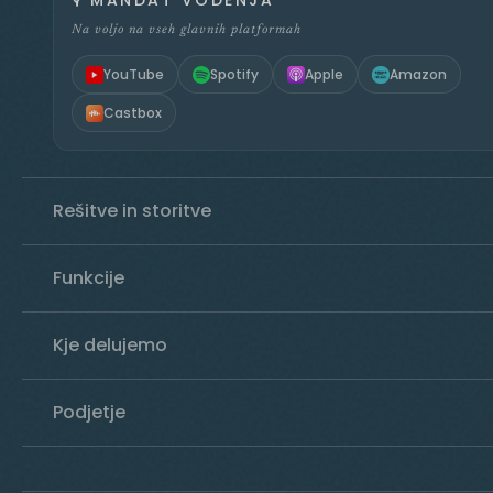
🎙️
MANDAT VODENJA
Na voljo na vseh glavnih platformah
YouTube
Spotify
Apple
Amazon
Castbox
Rešitve in storitve
Funkcije
Kje delujemo
Podjetje