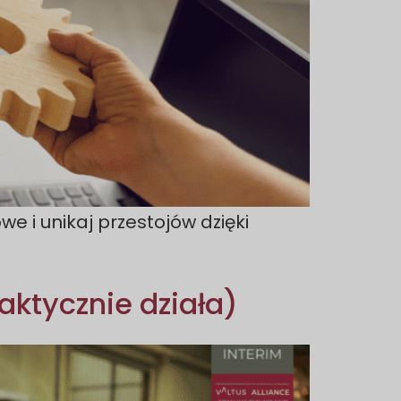
we i unikaj przestojów dzięki
faktycznie działa)