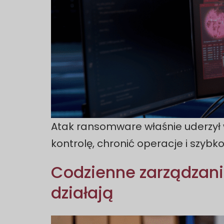
Atak ransomware właśnie uderzył w
kontrolę, chronić operacje i szybk
Codzienne zarządzani
działają