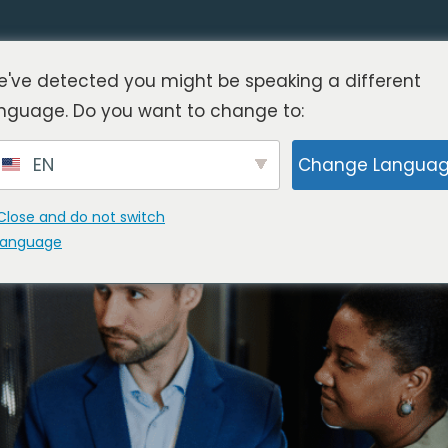
've detected you might be speaking a different
nguage. Do you want to change to:
P w branży produkcyjnej: P
EN
Change Langua
Close and do not switch
language