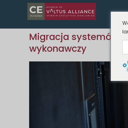
We
la
Migracja systemów ER
wykonawczy