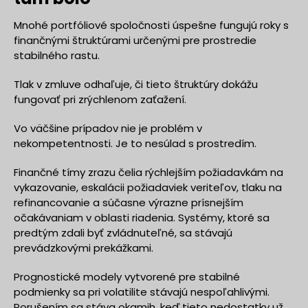
Mnohé portfóliové spoločnosti úspešne fungujú roky s
finančnými štruktúrami určenými pre prostredie
stabilného rastu.
Tlak v zmluve odhaľuje, či tieto štruktúry dokážu
fungovať pri zrýchlenom zaťažení.
Vo väčšine prípadov nie je problém v
nekompetentnosti. Je to nesúlad s prostredím.
Finančné tímy zrazu čelia rýchlejším požiadavkám na
vykazovanie, eskalácii požiadaviek veriteľov, tlaku na
refinancovanie a súčasne výrazne prísnejším
očakávaniam v oblasti riadenia. Systémy, ktoré sa
predtým zdali byť zvládnuteľné, sa stávajú
prevádzkovými prekážkami.
Prognostické modely vytvorené pre stabilné
podmienky sa pri volatilite stávajú nespoľahlivými.
Porušením sa stáva okamih, keď tieto nedostatky už