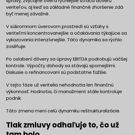
správy, zvyčajne oveľa rýchlejšie stráca dôveru
veriteľov, aj keď sa základné finančné zhoršenie zdá
byť menej závažné.
V súkromnom úverovom prostredí sú vzťahy s
veriteľmi koncentrovanejšie a očakávania týkajúce sa
vykazovania intenzívnejšie. Táto dynamika sa rýchlo
zosilňuje.
Po oslabení dôvery sa úpravy EBITDA podrobujú väčšej
kontrole. Výpočty dohody sa stávajú spornejšími.
Diskusie o refinancovaní sú podstatne ťažšie.
V tejto fáze už veritelia nehodnotia len finančnú
výkonnosť. Hodnotia, či manažment stále kontroluje
podnik.
Táto zmena mení celú dynamiku reštrukturalizácie.
Tlak zmluvy odhaľuje to, čo už
tam bolo