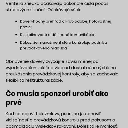
Veritelia zriedka očakávajú dokonalé čísla počas
stresových situácií. Očakávajú však:
Dôveryhodný prehľad o krátkodobej hotovostnej
pozícii
Disciplinovaná a dôsledná komunikácia
Dôkaz, že manažment stále kontroluje podnik z
prevádzkového hľadiska
Obnovenie dôvery zvyčajne závisí menej od
vyjednávacích taktík a viac od dostatočne rýchleho
preukázania prevádzkovej kontroly, aby sa zachovala
flexibilita reštrukturalizácie.
Čo musia sponzori urobiť ako
prvé
Keď sa objaví tlak zmluvy, prioritou je obnoviť
viditeľnosť a prevádzkovú kontrolu pred pokusom o
optimalizáciu výsledkov rokovaní. Dôležitá je rýchlosť.