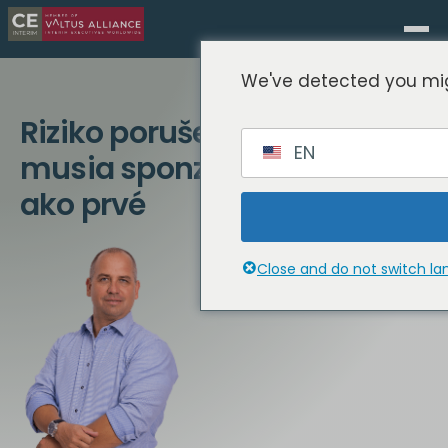
We've detected you mig
Riziko porušenia zmluvy: čo
EN
musia sponzori PE urobiť
ako prvé
Close and do not switch l