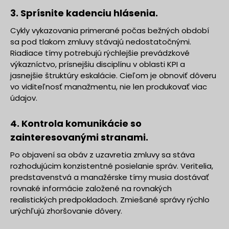
3. Sprísnite kadenciu hlásenia.
Cykly vykazovania primerané počas bežných období
sa pod tlakom zmluvy stávajú nedostatočnými.
Riadiace tímy potrebujú rýchlejšie prevádzkové
výkazníctvo, prísnejšiu disciplínu v oblasti KPI a
jasnejšie štruktúry eskalácie. Cieľom je obnoviť dôveru
vo viditeľnosť manažmentu, nie len produkovať viac
údajov.
4. Kontrola komunikácie so
zainteresovanými stranami.
Po objavení sa obáv z uzavretia zmluvy sa stáva
rozhodujúcim konzistentné posielanie správ. Veritelia,
predstavenstvá a manažérske tímy musia dostávať
rovnaké informácie založené na rovnakých
realistických predpokladoch. Zmiešané správy rýchlo
urýchľujú zhoršovanie dôvery.