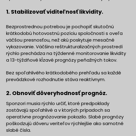
1. Stabilizovať viditeľnosť likvidity.
Bezprostrednou potrebou je pochopiť skutočnú
krátkodobú hotovostnú pozíciu spoločnosti s oveľa
väčšou presnosťou, než akú poskytuje mesačné
vykazovanie. Väčšina reštrukturalizačných prostredí
rýchlo prechádza na týždenné monitorovanie likvidity
a 13-týždňové kĺzavé prognózy peňažných tokov.
Bez spoľahlivého krátkodobého prehľadu sa každé
prevádzkové rozhodnutie stáva reaktívnym.
2. Obnoviť dôveryhodnosť prognóz.
Sponzori musia rýchlo určiť, ktoré predpoklady
zostávajú spoľahlivé a v ktorých prípadoch sa
operatívne prognózovanie pokazilo. Slabé prognózy
poškodzujú dôveru veriteľov rýchlejšie ako samotné
slabé čísla.