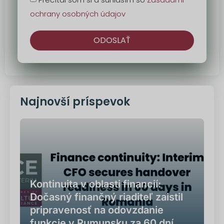
ochrany osobných údajov
ODOSLAŤ
Alternatíva:
Najnovší príspevok
Kontinuita v oblasti financií:
Dočasný finančný riaditeľ zaistil
pripravenosť na odovzdanie
funkcie v Rumunsku za 60 dní