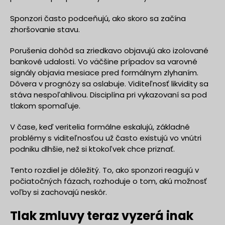
Sponzori často podceňujú, ako skoro sa začína
zhoršovanie stavu.
Porušenia dohôd sa zriedkavo objavujú ako izolované
bankové udalosti. Vo väčšine prípadov sa varovné
signály objavia mesiace pred formálnym zlyhaním.
Dôvera v prognózy sa oslabuje. Viditeľnosť likvidity sa
stáva nespoľahlivou. Disciplína pri vykazovaní sa pod
tlakom spomaľuje.
V čase, keď veritelia formálne eskalujú, základné
problémy s viditeľnosťou už často existujú vo vnútri
podniku dlhšie, než si ktokoľvek chce priznať.
Tento rozdiel je dôležitý. To, ako sponzori reagujú v
počiatočných fázach, rozhoduje o tom, akú možnosť
voľby si zachovajú neskôr.
Tlak zmluvy teraz vyzerá inak