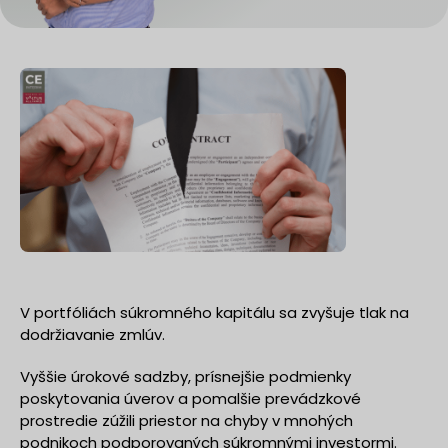
V portfóliách súkromného kapitálu sa zvyšuje tlak na
dodržiavanie zmlúv.
Vyššie úrokové sadzby, prísnejšie podmienky
poskytovania úverov a pomalšie prevádzkové
prostredie zúžili priestor na chyby v mnohých
podnikoch podporovaných súkromnými investormi.