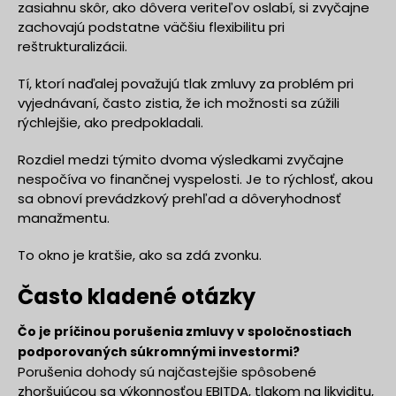
zasiahnu skôr, ako dôvera veriteľov oslabí, si zvyčajne
zachovajú podstatne väčšiu flexibilitu pri
reštrukturalizácii.
Tí, ktorí naďalej považujú tlak zmluvy za problém pri
vyjednávaní, často zistia, že ich možnosti sa zúžili
rýchlejšie, ako predpokladali.
Rozdiel medzi týmito dvoma výsledkami zvyčajne
nespočíva vo finančnej vyspelosti. Je to rýchlosť, akou
sa obnoví prevádzkový prehľad a dôveryhodnosť
manažmentu.
To okno je kratšie, ako sa zdá zvonku.
Často kladené otázky
Čo je príčinou porušenia zmluvy v spoločnostiach
podporovaných súkromnými investormi?
Porušenia dohody sú najčastejšie spôsobené
zhoršujúcou sa výkonnosťou EBITDA, tlakom na likviditu,