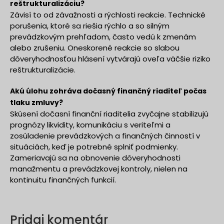
reštrukturalizáciu?
Závisí to od závažnosti a rýchlosti reakcie. Technické
porušenia, ktoré sa riešia rýchlo a so silným
prevádzkovým prehľadom, často vedú k zmenám
alebo zrušeniu. Oneskorené reakcie so slabou
dôveryhodnosťou hlásení vytvárajú oveľa väčšie riziko
reštrukturalizácie.
Akú úlohu zohráva dočasný finančný riaditeľ počas
tlaku zmluvy?
Skúsení dočasní finanční riaditelia zvyčajne stabilizujú
prognózy likvidity, komunikáciu s veriteľmi a
zosúladenie prevádzkových a finančných činností v
situáciách, keď je potrebné splniť podmienky.
Zameriavajú sa na obnovenie dôveryhodnosti
manažmentu a prevádzkovej kontroly, nielen na
kontinuitu finančných funkcií.
Pridaj komentár