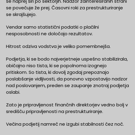
še naprej širi po sektorjih. Nadzor zainteresiranih strani
se povečuje že prej. Časovni roki za prestrukturiranje
se skrajšujejo.
Vendar samo statistični podatki o plačilni
nesposobnosti ne določajo rezultatov.
Hitrost odziva vodstva je veliko pomembnejša.
Podjetja, ki se bodo najverjetneje uspešno stabilizirala,
običajno niso tista, ki se popolnoma izognejo
pritiskom. So tista, ki dovolj zgodaj prepoznajo
poslabšanje vidljivosti, da ponovno vzpostavijo nadzor
nad poslovanjem, preden se zaupanje znotraj podjetja
oslabi.
Zato je pripravljenost finančnih direktorjev vedno bolj v
središču pripravljenosti na prestrukturiranje.
Večina podjetij namreč ne izgubi stabilnosti čez noč.