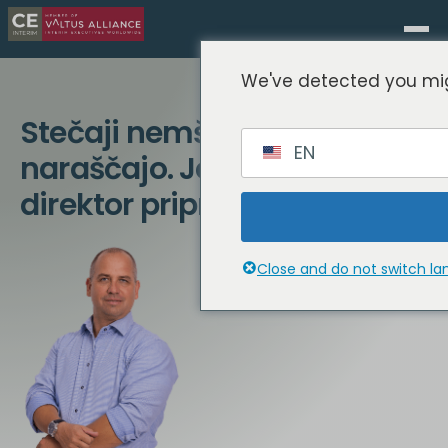
We've detected you mig
Stečaji nemških podjetij
EN
naraščajo. Je vaš finančni
direktor pripravljen?
Close and do not switch l