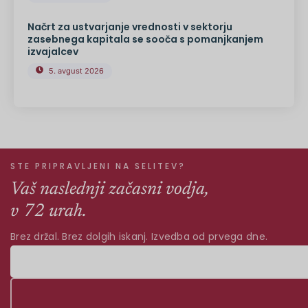
Načrt za ustvarjanje vrednosti v sektorju
zasebnega kapitala se sooča s pomanjkanjem
izvajalcev
5. avgust 2026
STE PRIPRAVLJENI NA SELITEV?
Vaš naslednji začasni vodja,
v 72 urah.
Brez držal. Brez dolgih iskanj. Izvedba od prvega dne.