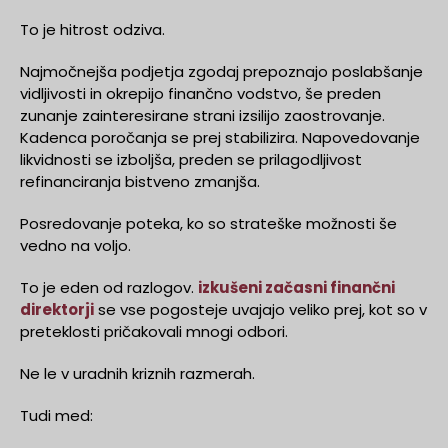
To je hitrost odziva.
Najmočnejša podjetja zgodaj prepoznajo poslabšanje
vidljivosti in okrepijo finančno vodstvo, še preden
zunanje zainteresirane strani izsilijo zaostrovanje.
Kadenca poročanja se prej stabilizira. Napovedovanje
likvidnosti se izboljša, preden se prilagodljivost
refinanciranja bistveno zmanjša.
Posredovanje poteka, ko so strateške možnosti še
vedno na voljo.
To je eden od razlogov.
izkušeni začasni finančni
direktorji
se vse pogosteje uvajajo veliko prej, kot so v
preteklosti pričakovali mnogi odbori.
Ne le v uradnih kriznih razmerah.
Tudi med: