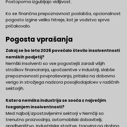
Postopoma izgubljajo vidljivost.
Ko se finančna prepoznavnost poslabša, opcionalnost
pogosto izgine veliko hitreje, kot je vodstvo sprva
pričakovalo.
Pogosta vprašanja
Zakaj se bo leta 2026 povečalo število insolventnosti
nemških podjetij?
Nemški insolventi so vse pogostejši zaradi višjih
stroškov financiranja, upočasnitve v industriji, slabše
prepoznavnosti povpraševanja, pritiska na dobavno
verigo in strožjega nadzora posojilodajalcev v različnih
sektorjih.
Katera nemška industrija se sooča z največjim
tveganjem insolventnosti?
Med najbolj izpostavljenimi sektorji v Nemčiji so
trenutno proizvodnja, avtomobilski dobavitelji,
gradbeništvo, industrijske storitve, trgovina na drobno