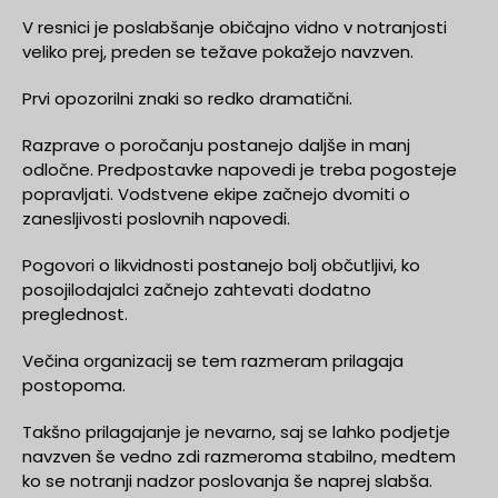
V resnici je poslabšanje običajno vidno v notranjosti
veliko prej, preden se težave pokažejo navzven.
Prvi opozorilni znaki so redko dramatični.
Razprave o poročanju postanejo daljše in manj
odločne. Predpostavke napovedi je treba pogosteje
popravljati. Vodstvene ekipe začnejo dvomiti o
zanesljivosti poslovnih napovedi.
Pogovori o likvidnosti postanejo bolj občutljivi, ko
posojilodajalci začnejo zahtevati dodatno
preglednost.
Večina organizacij se tem razmeram prilagaja
postopoma.
Takšno prilagajanje je nevarno, saj se lahko podjetje
navzven še vedno zdi razmeroma stabilno, medtem
ko se notranji nadzor poslovanja še naprej slabša.