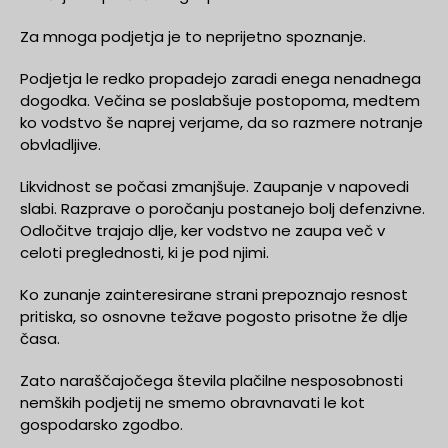
Za mnoga podjetja je to neprijetno spoznanje.
Podjetja le redko propadejo zaradi enega nenadnega
dogodka. Večina se poslabšuje postopoma, medtem
ko vodstvo še naprej verjame, da so razmere notranje
obvladljive.
Likvidnost se počasi zmanjšuje. Zaupanje v napovedi
slabi. Razprave o poročanju postanejo bolj defenzivne.
Odločitve trajajo dlje, ker vodstvo ne zaupa več v
celoti preglednosti, ki je pod njimi.
Ko zunanje zainteresirane strani prepoznajo resnost
pritiska, so osnovne težave pogosto prisotne že dlje
časa.
Zato naraščajočega števila plačilne nesposobnosti
nemških podjetij ne smemo obravnavati le kot
gospodarsko zgodbo.