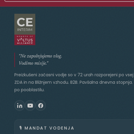
"Ne zapolnjujemo vlog.
Vodimo misije."
Preizkušeni začasni vodje so v 72 urah razporejeni po vsej 
ZDA in na Bližnjem vzhodu. B2B. Pavšalna dnevna stopnja.
po pooblastilu.
🎙️
MANDAT VODENJA