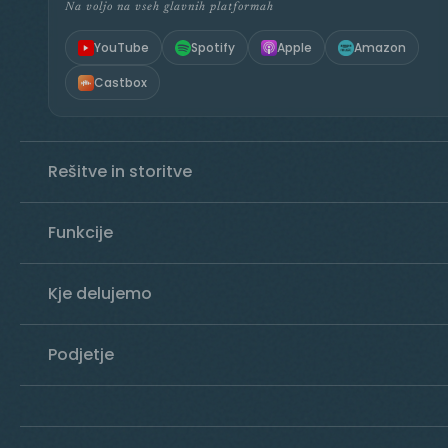
Na voljo na vseh glavnih platformah
YouTube
Spotify
Apple
Amazon
Castbox
Rešitve in storitve
Funkcije
Kje delujemo
Podjetje