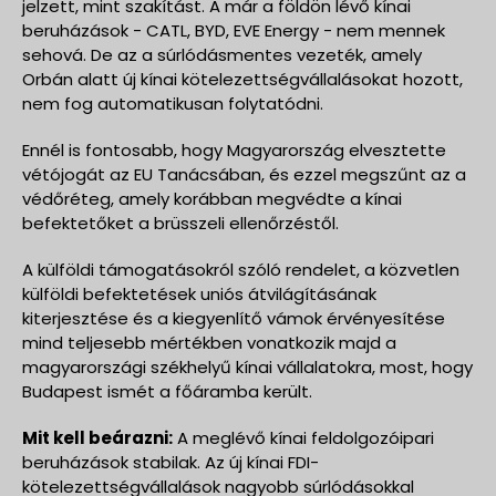
jelzett, mint szakítást. A már a földön lévő kínai
beruházások - CATL, BYD, EVE Energy - nem mennek
sehová. De az a súrlódásmentes vezeték, amely
Orbán alatt új kínai kötelezettségvállalásokat hozott,
nem fog automatikusan folytatódni.
Ennél is fontosabb, hogy Magyarország elvesztette
vétójogát az EU Tanácsában, és ezzel megszűnt az a
védőréteg, amely korábban megvédte a kínai
befektetőket a brüsszeli ellenőrzéstől.
A külföldi támogatásokról szóló rendelet, a közvetlen
külföldi befektetések uniós átvilágításának
kiterjesztése és a kiegyenlítő vámok érvényesítése
mind teljesebb mértékben vonatkozik majd a
magyarországi székhelyű kínai vállalatokra, most, hogy
Budapest ismét a főáramba került.
Mit kell beárazni:
A meglévő kínai feldolgozóipari
beruházások stabilak. Az új kínai FDI-
kötelezettségvállalások nagyobb súrlódásokkal