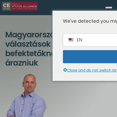
We've detected you mig
Magyarország a 2026-os
EN
választások után: A
befektetőknek mit kell
árazniuk
Close and do not switch l