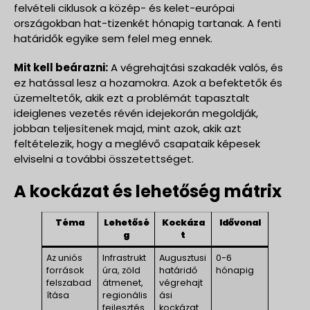
felvételi ciklusok a közép- és kelet-európai
országokban hat-tizenkét hónapig tartanak. A fenti
határidők egyike sem felel meg ennek.
Mit kell beárazni:
A végrehajtási szakadék valós, és
ez hatással lesz a hozamokra. Azok a befektetők és
üzemeltetők, akik ezt a problémát tapasztalt
ideiglenes vezetés révén idejekorán megoldják,
jobban teljesítenek majd, mint azok, akik azt
feltételezik, hogy a meglévő csapataik képesek
elviselni a további összetettséget.
A kockázat és lehetőség mátrix
Téma
Lehetősé
Kockáza
Idővonal
g
t
Az uniós
Infrastrukt
Augusztusi
0-6
források
úra, zöld
határidő
hónapig
felszabad
átmenet,
végrehajt
ítása
regionális
ási
fejlesztés
kockázat