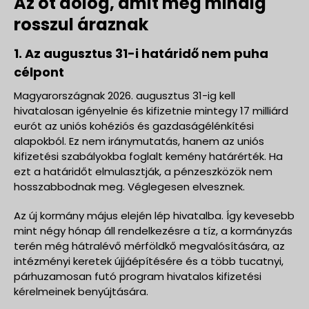
Az öt dolog, amit még mindig
rosszul áraznak
1. Az augusztus 31-i határidő nem puha
célpont
Magyarországnak 2026. augusztus 31-ig kell
hivatalosan igényelnie és kifizetnie mintegy 17 milliárd
eurót az uniós kohéziós és gazdaságélénkítési
alapokból. Ez nem iránymutatás, hanem az uniós
kifizetési szabályokba foglalt kemény határérték. Ha
ezt a határidőt elmulasztják, a pénzeszközök nem
hosszabbodnak meg. Véglegesen elvesznek.
Az új kormány május elején lép hivatalba. Így kevesebb
mint négy hónap áll rendelkezésre a tíz, a kormányzás
terén még hátralévő mérföldkő megvalósítására, az
intézményi keretek újjáépítésére és a több tucatnyi,
párhuzamosan futó program hivatalos kifizetési
kérelmeinek benyújtására.