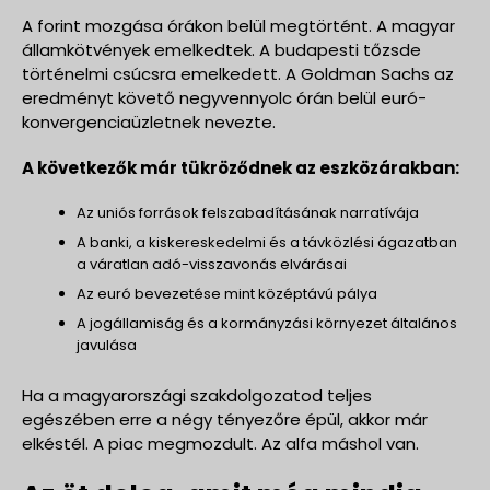
A forint mozgása órákon belül megtörtént. A magyar
államkötvények emelkedtek. A budapesti tőzsde
történelmi csúcsra emelkedett. A Goldman Sachs az
eredményt követő negyvennyolc órán belül euró-
konvergenciaüzletnek nevezte.
A következők már tükröződnek az eszközárakban:
Az uniós források felszabadításának narratívája
A banki, a kiskereskedelmi és a távközlési ágazatban
a váratlan adó-visszavonás elvárásai
Az euró bevezetése mint középtávú pálya
A jogállamiság és a kormányzási környezet általános
javulása
Ha a magyarországi szakdolgozatod teljes
egészében erre a négy tényezőre épül, akkor már
elkéstél. A piac megmozdult. Az alfa máshol van.