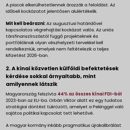
A piacok elkerülhetetlennek árazzák a feloldást. Az
időbeli kockázatot jelentősen alulértékelik.
Mit kell beárazni:
Az augusztusi határidővel
kapcsolatos végrehajtási kockázat valós. Az uniós
társfinanszírozástól függő projekteknek és
portfólióknak olyan vészhelyzeti tervekkel kell
rendelkezniük, amelyek nem feltételezik a teljes
kifizetést 2026-ban.
2. A kínai közvetlen külföldi befektetések
kérdése sokkal árnyaltabb, mint
amilyennek látszik
Magyarország felszívta
44% az összes kínai FDI-ból
2023-ban az EU-ba. Orbán Viktor alatt ez egy tudatos
stratégiai döntést tükrözött, amelyet a Pekinggel való
sajátos politikai kapcsolat tett lehetővé.
A magyar kormány inkább pragmatikus újrakalibrálást