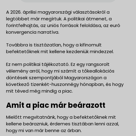
A 2026. áprilisi magyarországi választásokról a
legtöbbet már megírtuk. A politikai átmenet, a
forintfelhajtás, az uniós források feloldása, az euró
konvergencia narratíva.
Továbbra is tisztázatlan, hogy a kifinomult
befektetőknek mit kellene kezdeniük mindezzel.
Ez nem politikai tájékoztató. Ez egy rangsorolt
vélemény arról, hogy mi számít a tőkeallokációs
döntések szempontjából Magyarországon a
következő tizenkét-huszonnégy hónapban, és hogy
mit téved még mindig a piac.
Amit a piac már beárazott
Mielőtt megvitatnánk, hogy a befektetőknek mit
kellene beárazniuk, érdemes tisztában lenni azzal,
hogy mi van már benne az árban.