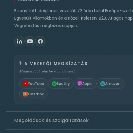
Bizonyított ideiglenes vezetők 72 órán belül Európa-szert
Egyesült Államokban és a Közel-Keleten. B2B. Átlagos napi
Végrehajtás megbízás alapján.
🎙️
A VEZETŐI MEGBÍZATÁS
Minden főbb platformon elérhető
YouTube
Spotify
Apple
Amazon
Castbox
Megoldások és szolgáltatások