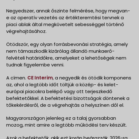
Negyedszer, annak őszinte felmérése, hogy megvan-
e az operatív vezetés az értékteremtési tervnek a
piaci ablak által megkövetelt sebességgel történő
végrehajtásához.
Ötödször, egy olyan forrásbevonási stratégia, amely
nem támaszkodik kizárólag állandó munkaerő-
felvételi határidőkre, amelyeket a lehetőségek nem
tudnak figyelembe venni.
A címen.
CE Interim
, a negyedik és ötödik komponens
az, ahol a legtöbb időt töltjük a közép- és kelet-
európai piacokra belépő vagy ott terjeszkedő
befektetőkkel. A befektetési bizottságok döntenek a
tőkekérdésről, de a végrehajtás a helyszínen dől el.
Magyarországon jelenleg ez a talaj gyorsabban
mozog, mint amire a legtöbb működési terv készült.
Azok a befektetők, akik ezt korán beárazzák, 2026-ra