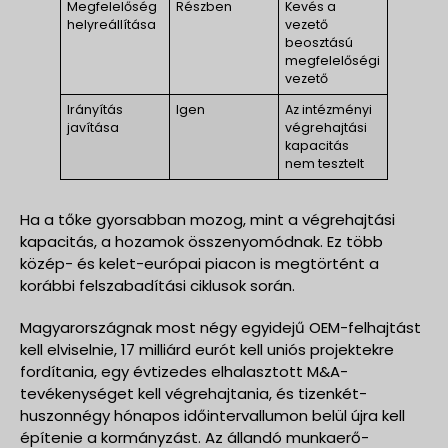
Megfelelőség
Részben
Kevés a
helyreállítása
vezető
beosztású
megfelelőségi
vezető
Irányítás
Igen
Az intézményi
javítása
végrehajtási
kapacitás
nem tesztelt
Ha a tőke gyorsabban mozog, mint a végrehajtási
kapacitás, a hozamok összenyomódnak. Ez több
közép- és kelet-európai piacon is megtörtént a
korábbi felszabadítási ciklusok során.
Magyarországnak most négy egyidejű OEM-felhajtást
kell elviselnie, 17 milliárd eurót kell uniós projektekre
fordítania, egy évtizedes elhalasztott M&A-
tevékenységet kell végrehajtania, és tizenkét-
huszonnégy hónapos időintervallumon belül újra kell
építenie a kormányzást. Az állandó munkaerő-