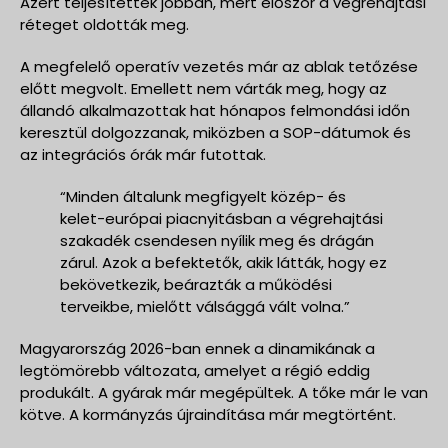
Azért teljesítettek jobban, mert először a végrehajtási
réteget oldották meg.
A megfelelő operatív vezetés már az ablak tetőzése
előtt megvolt. Emellett nem várták meg, hogy az
állandó alkalmazottak hat hónapos felmondási időn
keresztül dolgozzanak, miközben a SOP-dátumok és
az integrációs órák már futottak.
“Minden általunk megfigyelt közép- és
kelet-európai piacnyitásban a végrehajtási
szakadék csendesen nyílik meg és drágán
zárul. Azok a befektetők, akik látták, hogy ez
bekövetkezik, beárazták a működési
terveikbe, mielőtt válsággá vált volna.”
Magyarország 2026-ban ennek a dinamikának a
legtömörebb változata, amelyet a régió eddig
produkált. A gyárak már megépültek. A tőke már le van
kötve. A kormányzás újraindítása már megtörtént.