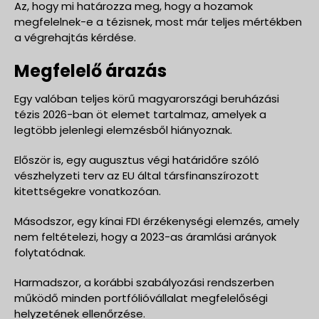
Az, hogy mi határozza meg, hogy a hozamok
megfelelnek-e a tézisnek, most már teljes mértékben
a végrehajtás kérdése.
Megfelelő árazás
Egy valóban teljes körű magyarországi beruházási
tézis 2026-ban öt elemet tartalmaz, amelyek a
legtöbb jelenlegi elemzésből hiányoznak.
Először is, egy augusztus végi határidőre szóló
vészhelyzeti terv az EU által társfinanszírozott
kitettségekre vonatkozóan.
Másodszor, egy kínai FDI érzékenységi elemzés, amely
nem feltételezi, hogy a 2023-as áramlási arányok
folytatódnak.
Harmadszor, a korábbi szabályozási rendszerben
működő minden portfólióvállalat megfelelőségi
helyzetének ellenőrzése.