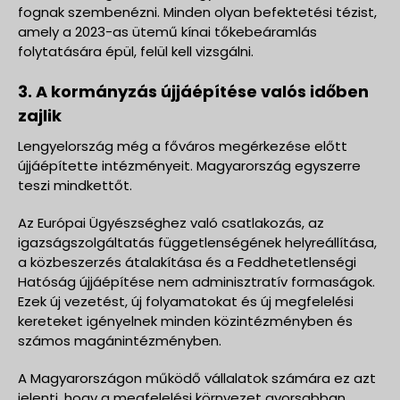
fognak szembenézni. Minden olyan befektetési tézist,
amely a 2023-as ütemű kínai tőkebeáramlás
folytatására épül, felül kell vizsgálni.
3. A kormányzás újjáépítése valós időben
zajlik
Lengyelország még a főváros megérkezése előtt
újjáépítette intézményeit. Magyarország egyszerre
teszi mindkettőt.
Az Európai Ügyészséghez való csatlakozás, az
igazságszolgáltatás függetlenségének helyreállítása,
a közbeszerzés átalakítása és a Feddhetetlenségi
Hatóság újjáépítése nem adminisztratív formaságok.
Ezek új vezetést, új folyamatokat és új megfelelési
kereteket igényelnek minden közintézményben és
számos magánintézményben.
A Magyarországon működő vállalatok számára ez azt
jelenti, hogy a megfelelési környezet gyorsabban