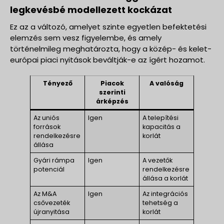
legkevésbé modellezett kockázat
Ez az a változó, amelyet szinte egyetlen befektetési
elemzés sem vesz figyelembe, és amely
történelmileg meghatározta, hogy a közép- és kelet-
európai piaci nyitások beváltják-e az ígért hozamot.
Tényező
Piacok
A valóság
szerinti
árképzés
Az uniós
Igen
A telepítési
források
kapacitás a
rendelkezésre
korlát
állása
Gyári rámpa
Igen
A vezetők
potenciál
rendelkezésre
állása a korlát
Az M&A
Igen
Az integrációs
csővezeték
tehetség a
újranyitása
korlát