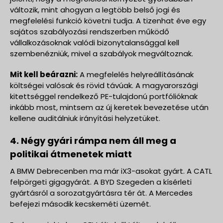
változik, mint ahogyan a legtöbb belső jogi és
megfelelési funkció követni tudja. A tizenhat éve egy
sajátos szabályozási rendszerben működő
vállalkozásoknak valódi bizonytalansággal kell
szembenézniük, mivel a szabályok megváltoznak.
Mit kell beárazni:
A megfelelés helyreállításának
költségei valósak és rövid távúak. A magyarországi
kitettséggel rendelkező PE-tulajdonú portfólióknak
inkább most, mintsem az új keretek bevezetése után
kellene auditálniuk irányítási helyzetüket.
4. Négy gyári rámpa nem áll meg a
politikai átmenetek miatt
A BMW Debrecenben ma már iX3-asokat gyárt. A CATL
felpörgeti gigagyárát. A BYD Szegeden a kísérleti
gyártásról a sorozatgyártásra tér át. A Mercedes
befejezi második kecskeméti üzemét.