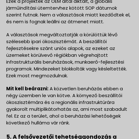
Ezek a projektek az OEM által diktált, a globális
járműindítási ütemtervhez kötött SOP dátumok
szerint futnak. Nem a választások miatt kezdődtek el,
és nem is fognak leállni az átmenet miatt.
A választások megváltoztatják a körülöttük lévő
szélesebb ipari ökoszisztémát. A beszállítói
fejlesztésekre szánt uniós alapok, az ezeket az
üzemeket körülvevő régiókban végrehajtott
infrastrukturális beruházások, munkaerő-fejlesztési
programok. Mindezeket blokkolták vagy késleltették.
Ezek most megmozdulnak.
Mit kell beárazni:
A közvetlen beruházás ebben a
négy üzemben le van kötve. A környező beszállítói
ökoszisztémára és a regionális infrastruktúrára
gyakorolt multiplikátorhatás az, ami most szabadult
fel. Ez az a terület, ahol a beruházási lehetőségek
következő hulláma vár ránk.
5. A felsővezetői tehetséggondozás a