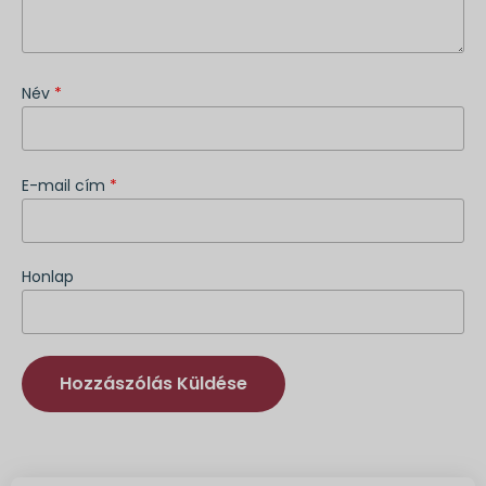
Név
*
E-mail cím
*
Honlap
Alternatíva: