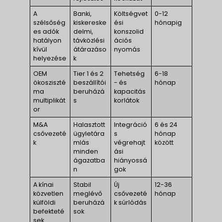
A
Banki,
Költségvet
0-12
szélsőség
kiskereske
ési
hónapig
es adók
delmi,
konszolid
hatályon
távközlési
ációs
kívül
átárazáso
nyomás
helyezése
k
OEM
Tier 1 és 2
Tehetség
6-18
ökosziszté
beszállítói
- és
hónap
ma
beruházá
kapacitás
multiplikát
s
korlátok
or
M&A
Halasztott
Integráció
6 és 24
csővezeté
ügyletára
s
hónap
k
mlás
végrehajt
között
minden
ási
ágazatba
hiányossá
n
gok
A kínai
Stabil
Új
12-36
közvetlen
meglévő
csővezeté
hónap
külföldi
beruházá
k súrlódás
befekteté
sok
sek