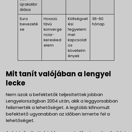
újrakalibr
álása
Euro
Hosszú
Költségvet
36-60
bevezeté
távú
ési
hónap
se
konverge
fegyelem
ncia-
mel
keresked
kapcsolat
elem
os
követelm
ények
Mit tanít valójában a lengyel
lecke
Nem azok a befektetők teljesítettek jobban
Lengyelországban 2004 után, akik a leggyorsabban
felismerték a lehetőséget. A legtöbb kifinomult
befektető ugyanabban az időben ismerte fel a
lehetőséget.