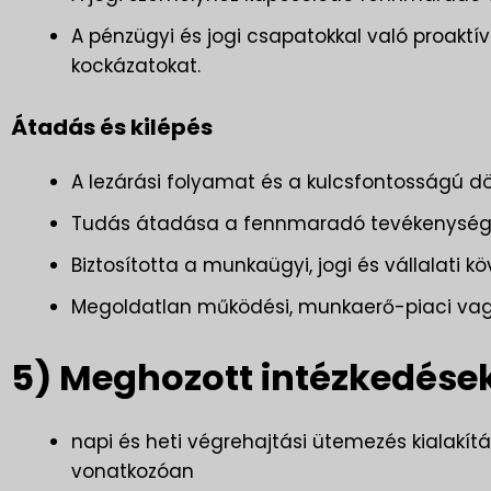
A pénzügyi és jogi csapatokkal való proaktí
kockázatokat.
Átadás és kilépés
A lezárási folyamat és a kulcsfontosságú d
Tudás átadása a fennmaradó tevékenységeke
Biztosította a munkaügyi, jogi és vállalati k
Megoldatlan működési, munkaerő-piaci vagy 
5) Meghozott intézkedések
napi és heti végrehajtási ütemezés kialakí
vonatkozóan