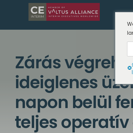
We
la
Zárás végrehaj
ideiglenes üz
napon belül fe
teljes operatív