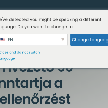
've detected you might be speaking a different
nguage. Do you want to change to:
EN
Change Langua
tása: Az
Close and do not switch
language
emvezető 90
nntartja a
 ellenőrzést