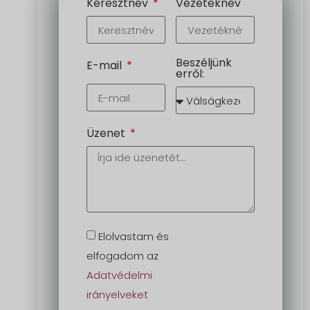
Keresztnév
Vezetéknév
Beszéljünk
E-mail
erről:
Üzenet
Elolvastam és
elfogadom az
Adatvédelmi
irányelveket