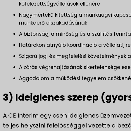
kötelezettségvállalások ellenére
Nagymértékű kitettség a munkaügyi kapcso
munkaerő elszakadásának
A biztonság, a minőség és a szállítás fennta
Határokon átnyúló koordináció a vállalati, 
Szigorú jogi és megfelelési követelmények a
A zárás végrehajtásának sikertelensége ese
Aggodalom a működési fegyelem csökkenése
3) Ideiglenes szerep (gyor
A CE Interim egy cseh ideiglenes üzemvezet
teljes helyszíni felelősséggel vezette a bezá