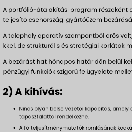
A portfólió-átalakítási program részeként
teljesítő csehországi gyártóüzem bezárásá
A telephely operatív szempontból erős volt,
kkel, de strukturális és stratégiai korlátok m
A bezárást hat hónapos határidőn belül kelle
pénzügyi funkciók szigorú felügyelete melle
2) A kihívás:
Nincs olyan belső vezetői kapacitás, amely
tapasztalattal rendelkezne.
A fő teljesítménymutatók romlásának kocká