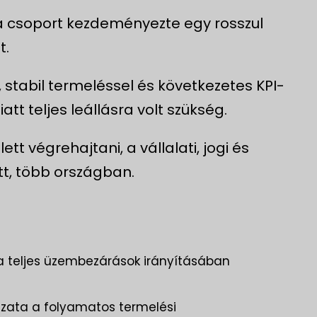
 a csoport kezdeményezte egy rosszul
t.
 stabil termeléssel és következetes KPI-
iatt teljes leállásra volt szükség.
tt végrehajtani, a vállalati, jogi és
tt, több országban.
 a teljes üzembezárások irányításában
zata a folyamatos termelési