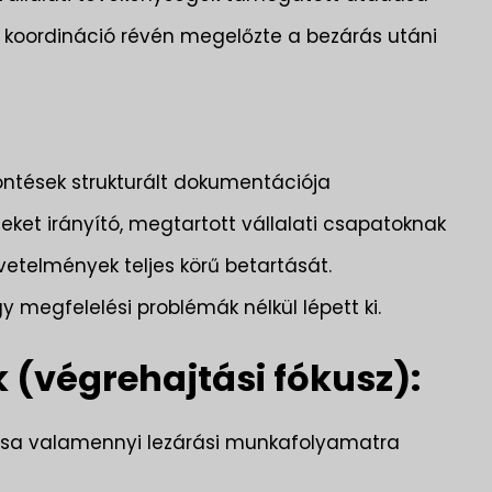
v koordináció révén megelőzte a bezárás utáni
öntések strukturált dokumentációja
t irányító, megtartott vállalati csapatoknak
övetelmények teljes körű betartását.
megfelelési problémák nélkül lépett ki.
 (végrehajtási fókusz):
tása valamennyi lezárási munkafolyamatra