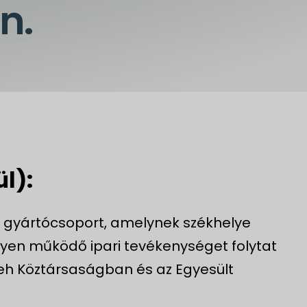
n.
l):
 gyártócsoport, amelynek székhelye
yen működő ipari tevékenységet folytat
h Köztársaságban és az Egyesült