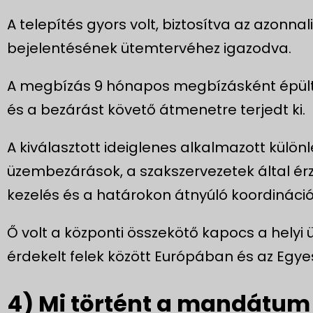
A telepítés gyors volt, biztosítva az azonnal
bejelentésének ütemtervéhez igazodva.
A megbízás 9 hónapos megbízásként épült fel
és a bezárást követő átmenetre terjedt ki.
A kiválasztott ideiglenes alkalmazott külön
üzembezárások, a szakszervezetek által é
kezelés és a határokon átnyúló koordináció
Ő volt a központi összekötő kapocs a helyi 
érdekelt felek között Európában és az Egye
4) Mi történt a mandátum 