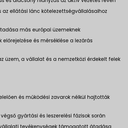
és alacsony hiányzás az aktív vezetés révén
s az ellátási lánc kötelezettségvállalásaihoz
ó átadása más európai üzemeknek
k előrejelzése és mérséklése a lezárás
z üzem, a vállalat és a nemzetközi érdekelt felek
elelően és működési zavarok nélkül hajtották
 végső gyártási és leszerelési fázisok során
vállalati tevékenységek támogatott átadása