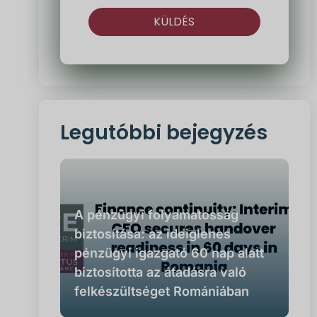
KÜLDÉS
Alternatíva:
Legutóbbi bejegyzés
A pénzügyi folyamatosság
biztosítása: az ideiglenes
pénzügyi igazgató 60 nap alatt
biztosította az átadásra való
felkészültséget Romániában