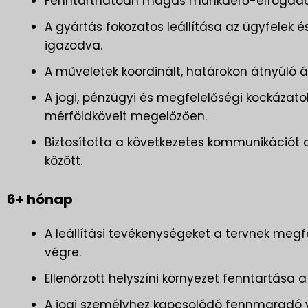
Fenntarthatóan magas munkaerő-elfogadás 
A gyártás fokozatos leállítása az ügyfelek é
igazodva.
A műveletek koordinált, határokon átnyúl
A jogi, pénzügyi és megfelelőségi kockázato
mérföldköveit megelőzően.
Biztosította a következetes kommunikációt a
között.
6+ hónap
A leállítási tevékenységeket a tervnek megf
végre.
Ellenőrzött helyszíni környezet fenntartása a
A jogi személyhez kapcsolódó fennmaradó 