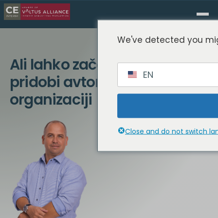
We've detected you mig
Ali lahko začasni vodja
EN
pridobi avtoriteto v vaši
organizaciji
Close and do not switch l