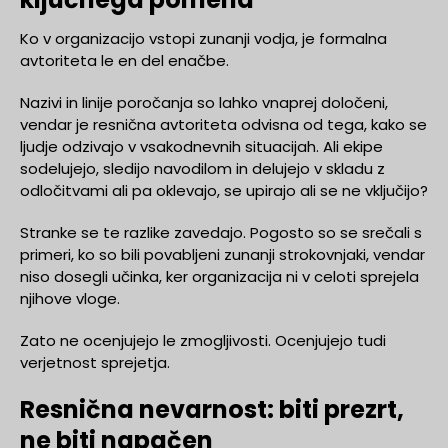
Ko v organizacijo vstopi zunanji vodja, je formalna
avtoriteta le en del enačbe.
Nazivi in linije poročanja so lahko vnaprej določeni,
vendar je resnična avtoriteta odvisna od tega, kako se
ljudje odzivajo v vsakodnevnih situacijah. Ali ekipe
sodelujejo, sledijo navodilom in delujejo v skladu z
odločitvami ali pa oklevajo, se upirajo ali se ne vključijo?
Stranke se te razlike zavedajo. Pogosto so se srečali s
primeri, ko so bili povabljeni zunanji strokovnjaki, vendar
niso dosegli učinka, ker organizacija ni v celoti sprejela
njihove vloge.
Zato ne ocenjujejo le zmogljivosti. Ocenjujejo tudi
verjetnost sprejetja.
Resnična nevarnost: biti prezrt,
ne biti napačen