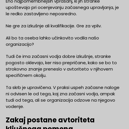
Eno najpomembnejših vprašanj, ki jih stranke
upoštevajo pri ocenjevanju začasnega upravljanja, je
le redko zastavljeno neposredno.
Ne gre za izkušnje ali kvalifikacije. Gre za vpliv.
Ali bo ta oseba lahko učinkovito vodila našo
organizacijo?
Tudi če ima začasni vodja dobre izkušnje, stranke
pogosto oklevajo, ker niso prepričane, kako se bo to
strokovno znanje preneslo v avtoriteto v njihovem
specifičnem okolju.
Ta skrb je upravičena. V praksi uspeh začasne naloge
ni odvisen le od tega, kaj zna začasni vodja, ampak
tudi od tega, ali se organizacija odzove na njegovo
vodenje.
Zakaj postane avtoriteta
ključnega pomena