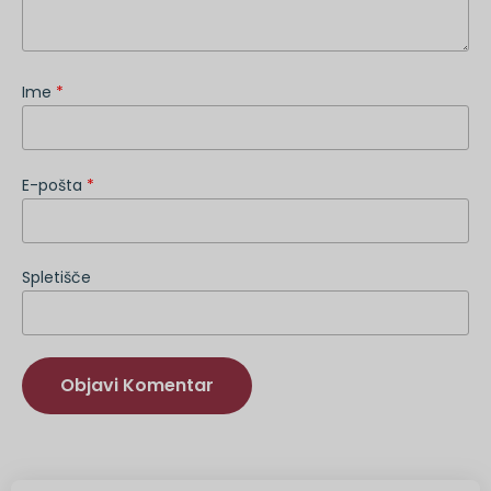
Ime
*
E-pošta
*
Spletišče
Druga
možnost: