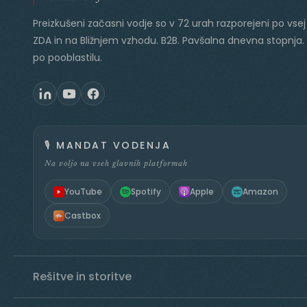
Preizkušeni začasni vodje so v 72 urah razporejeni po vsej 
ZDA in na Bližnjem vzhodu. B2B. Pavšalna dnevna stopnja.
po pooblastilu.
🎙️
MANDAT VODENJA
Na voljo na vseh glavnih platformah
YouTube
Spotify
Apple
Amazon
Castbox
Rešitve in storitve