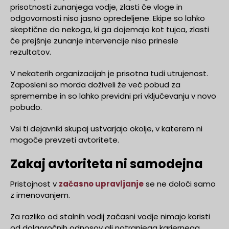
prisotnosti zunanjega vodje, zlasti če vloge in
odgovornosti niso jasno opredeljene. Ekipe so lahko
skeptične do nekoga, ki ga dojemajo kot tujca, zlasti
če prejšnje zunanje intervencije niso prinesle
rezultatov.
V nekaterih organizacijah je prisotna tudi utrujenost.
Zaposleni so morda doživeli že več pobud za
spremembe in so lahko previdni pri vključevanju v novo
pobudo.
Vsi ti dejavniki skupaj ustvarjajo okolje, v katerem ni
mogoče prevzeti avtoritete.
Zakaj avtoriteta ni samodejna
Pristojnost v
začasno upravljanje
se ne določi samo
z imenovanjem.
Za razliko od stalnih vodij začasni vodje nimajo koristi
od dolgoročnih odnosov ali notranjega kariernega